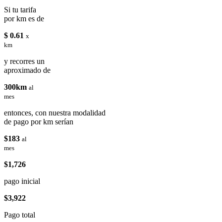
Si tu tarifa
por km es de
$ 0.61
x
km
y recorres un
aproximado de
300km
al
mes
entonces, con nuestra modalidad
de pago por km serían
$183
al
mes
$1,726
pago inicial
$3,922
Pago total