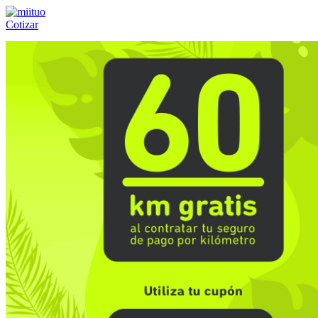
Cotizar
Llámanos al:
(55) 84-21-05-00
ó
800-953-00-59