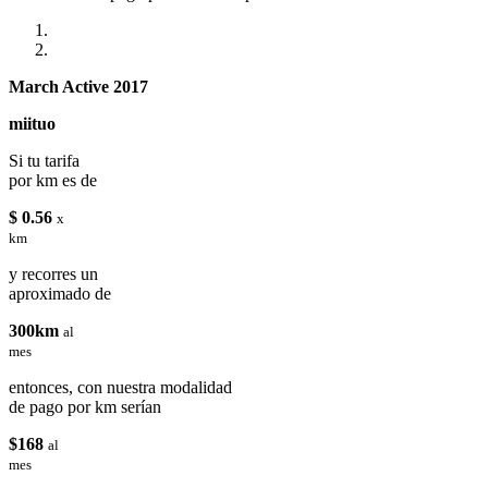
March Active 2017
miituo
Si tu tarifa
por km es de
$ 0.56
x
km
y recorres un
aproximado de
300km
al
mes
entonces, con nuestra modalidad
de pago por km serían
$168
al
mes