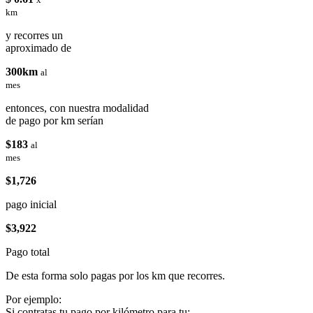
km
y recorres un
aproximado de
300km
al
mes
entonces, con nuestra modalidad
de pago por km serían
$183
al
mes
$1,726
pago inicial
$3,922
Pago total
De esta forma solo pagas por los km que recorres.
Por ejemplo:
Si contratas tu pago por kilómetro para tu: