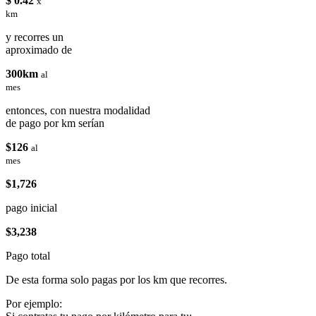
$ 0.42
x
km
y recorres un
aproximado de
300km
al
mes
entonces, con nuestra modalidad
de pago por km serían
$126
al
mes
$1,726
pago inicial
$3,238
Pago total
De esta forma solo pagas por los km que recorres.
Por ejemplo: