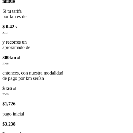
miituo
Si tu tarifa
por km es de
$ 0.42
x
km
y recorres un
aproximado de
300km
al
mes
entonces, con nuestra modalidad
de pago por km serían
$126
al
mes
$1,726
pago inicial
$3,238