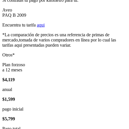
Si contratas tu pago por kilómetro para tu:
Aveo
PAQ B 2009
Encuentra tu tarifa
aqui
*La comparación de precios es una referencia de primas de
mercado,tomada de varios compradores en línea por lo cual las
tarifas aqui presentadas pueden variar.
Otros*
Plan forzoso
a 12 meses
$4,119
anual
$1,599
pago inicial
$5,799
Pago total