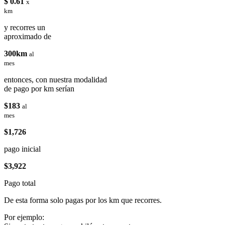
$ 0.61
x
km
y recorres un
aproximado de
300km
al
mes
entonces, con nuestra modalidad
de pago por km serían
$183
al
mes
$1,726
pago inicial
$3,922
Pago total
De esta forma solo pagas por los km que recorres.
Por ejemplo: