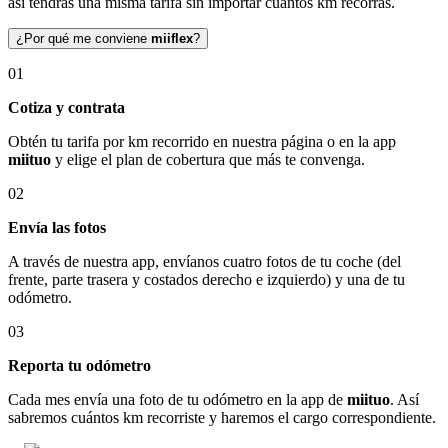
así tendrás una misma tarifa sin importar cuántos km recorras.
¿Por qué me conviene
miiflex
?
01
Cotiza y contrata
Obtén tu tarifa por km recorrido en nuestra página o en la app
miituo
y elige el plan de cobertura que más te convenga.
02
Envía las fotos
A través de nuestra app, envíanos cuatro fotos de tu coche (del
frente, parte trasera y costados derecho e izquierdo) y una de tu
odómetro.
03
Reporta tu odómetro
Cada mes envía una foto de tu odómetro en la app de
miituo
. Así
sabremos cuántos km recorriste y haremos el cargo correspondiente.