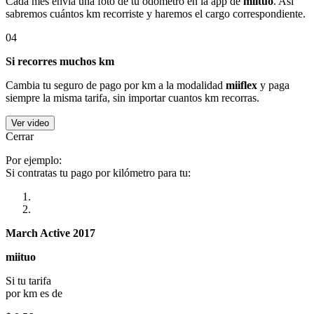
Cada mes envía una foto de tu odómetro en la app de
miituo
. Así
sabremos cuántos km recorriste y haremos el cargo correspondiente.
04
Si recorres muchos km
Cambia tu seguro de pago por km a la modalidad
miiflex
y paga
siempre la misma tarifa, sin importar cuantos km recorras.
Ver video
Cerrar
Por ejemplo:
Si contratas tu pago por kilómetro para tu:
March Active 2017
miituo
Si tu tarifa
por km es de