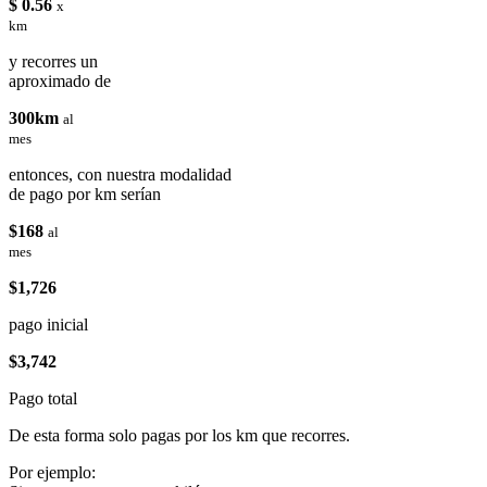
$ 0.56
x
km
y recorres un
aproximado de
300km
al
mes
entonces, con nuestra modalidad
de pago por km serían
$168
al
mes
$1,726
pago inicial
$3,742
Pago total
De esta forma solo pagas por los km que recorres.
Por ejemplo: