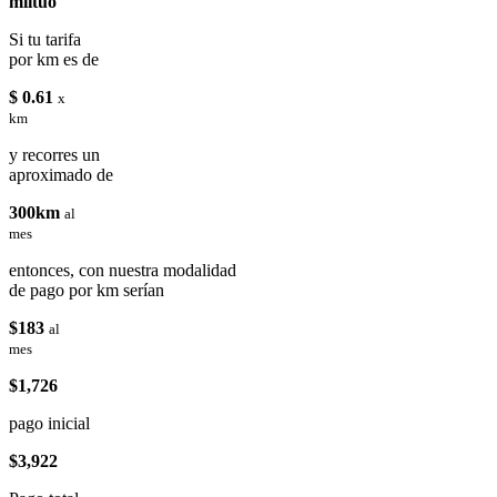
miituo
Si tu tarifa
por km es de
$ 0.61
x
km
y recorres un
aproximado de
300km
al
mes
entonces, con nuestra modalidad
de pago por km serían
$183
al
mes
$1,726
pago inicial
$3,922