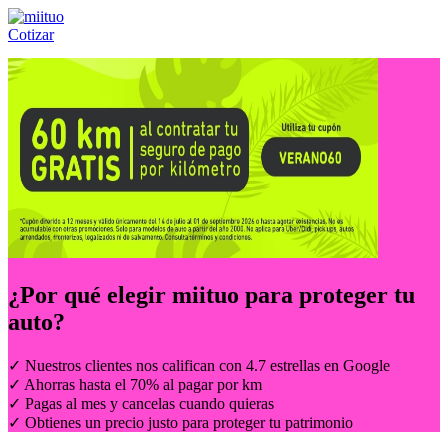
Cotizar
Llámanos al:
(55) 84-21-05-00
ó
800-953-00-59
¿Por qué elegir
miituo
para proteger tu
auto?
✓ Nuestros clientes nos califican con 4.7 estrellas en Google
✓ Ahorras hasta el 70% al pagar por km
✓ Pagas al mes y cancelas cuando quieras
✓ Obtienes un precio justo para proteger tu patrimonio