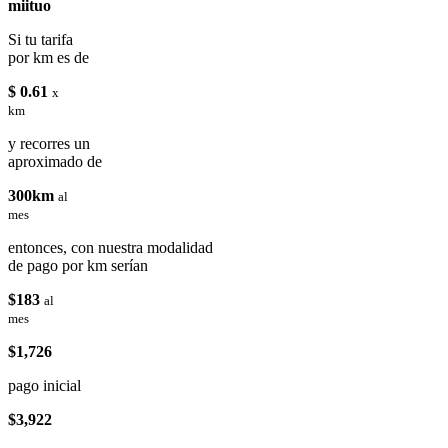
miituo
Si tu tarifa
por km es de
$ 0.61
x
km
y recorres un
aproximado de
300km
al
mes
entonces, con nuestra modalidad
de pago por km serían
$183
al
mes
$1,726
pago inicial
$3,922