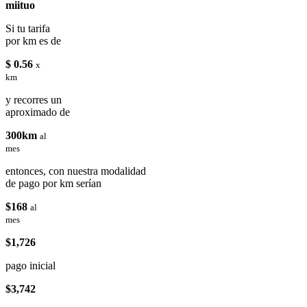
miituo
Si tu tarifa
por km es de
$ 0.56
x
km
y recorres un
aproximado de
300km
al
mes
entonces, con nuestra modalidad
de pago por km serían
$168
al
mes
$1,726
pago inicial
$3,742