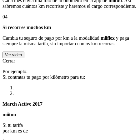
Cada mes envía una foto de tu odómetro en la app de
miituo
. Así
sabremos cuántos km recorriste y haremos el cargo correspondiente.
04
Si recorres muchos km
Cambia tu seguro de pago por km a la modalidad
miiflex
y paga
siempre la misma tarifa, sin importar cuantos km recorras.
Ver video
Cerrar
Por ejemplo:
Si contratas tu pago por kilómetro para tu:
March Active 2017
miituo
Si tu tarifa
por km es de