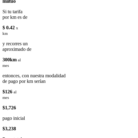
miituo
Si tu tarifa
por km es de
$ 0.42
x
km
y recorres un
aproximado de
300km
al
mes
entonces, con nuestra modalidad
de pago por km serían
$126
al
mes
$1,726
pago inicial
$3,238