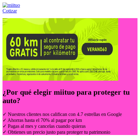
Cotizar
Llámanos al:
(55) 84-21-05-00
ó
800-953-00-59
¿Por qué elegir
miituo
para proteger tu
auto?
✓ Nuestros clientes nos califican con 4.7 estrellas en Google
✓ Ahorras hasta el 70% al pagar por km
✓ Pagas al mes y cancelas cuando quieras
✓ Obtienes un precio justo para proteger tu patrimonio