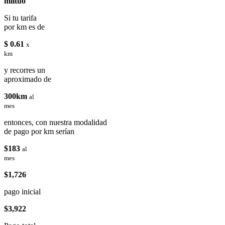
miituo
Si tu tarifa
por km es de
$ 0.61
x
km
y recorres un
aproximado de
300km
al
mes
entonces, con nuestra modalidad
de pago por km serían
$183
al
mes
$1,726
pago inicial
$3,922