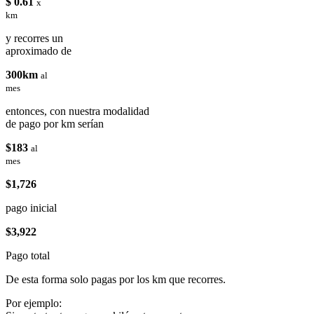
$ 0.61
x
km
y recorres un
aproximado de
300km
al
mes
entonces, con nuestra modalidad
de pago por km serían
$183
al
mes
$1,726
pago inicial
$3,922
Pago total
De esta forma solo pagas por los km que recorres.
Por ejemplo: