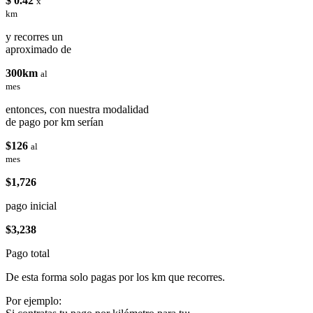
$ 0.42
x
km
y recorres un
aproximado de
300km
al
mes
entonces, con nuestra modalidad
de pago por km serían
$126
al
mes
$1,726
pago inicial
$3,238
Pago total
De esta forma solo pagas por los km que recorres.
Por ejemplo: