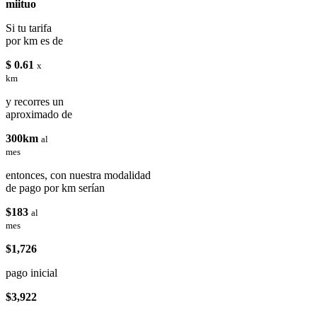
miituo
Si tu tarifa
por km es de
$ 0.61
x
km
y recorres un
aproximado de
300km
al
mes
entonces, con nuestra modalidad
de pago por km serían
$183
al
mes
$1,726
pago inicial
$3,922