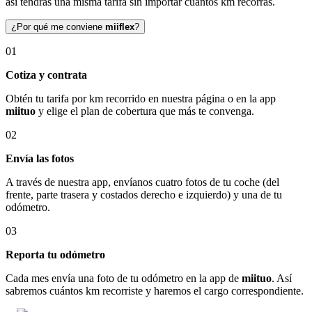
así tendrás una misma tarifa sin importar cuántos km recorras.
¿Por qué me conviene
miiflex
?
01
Cotiza y contrata
Obtén tu tarifa por km recorrido en nuestra página o en la app
miituo
y elige el plan de cobertura que más te convenga.
02
Envía las fotos
A través de nuestra app, envíanos cuatro fotos de tu coche (del
frente, parte trasera y costados derecho e izquierdo) y una de tu
odómetro.
03
Reporta tu odómetro
Cada mes envía una foto de tu odómetro en la app de
miituo
. Así
sabremos cuántos km recorriste y haremos el cargo correspondiente.