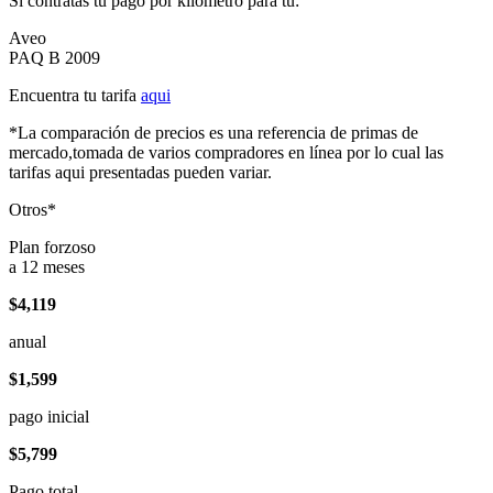
Si contratas tu pago por kilómetro para tu:
Aveo
PAQ B 2009
Encuentra tu tarifa
aqui
*La comparación de precios es una referencia de primas de
mercado,tomada de varios compradores en línea por lo cual las
tarifas aqui presentadas pueden variar.
Otros*
Plan forzoso
a 12 meses
$4,119
anual
$1,599
pago inicial
$5,799
Pago total