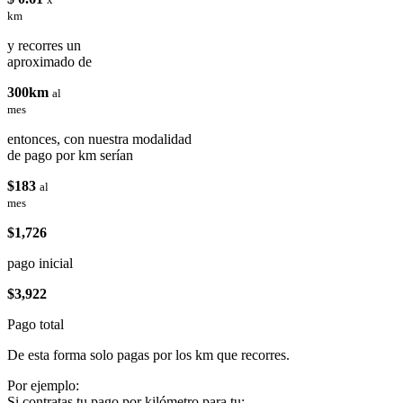
km
y recorres un
aproximado de
300km
al
mes
entonces, con nuestra modalidad
de pago por km serían
$183
al
mes
$1,726
pago inicial
$3,922
Pago total
De esta forma solo pagas por los km que recorres.
Por ejemplo:
Si contratas tu pago por kilómetro para tu: