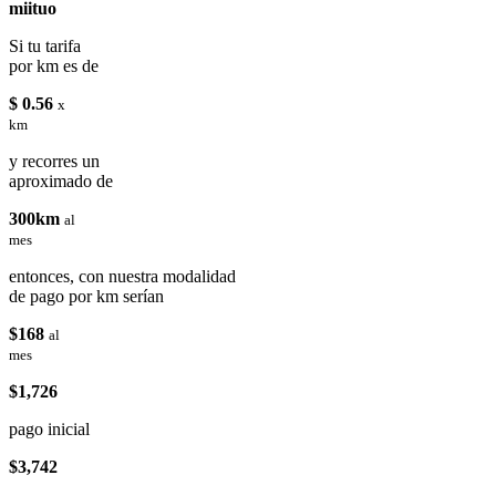
miituo
Si tu tarifa
por km es de
$ 0.56
x
km
y recorres un
aproximado de
300km
al
mes
entonces, con nuestra modalidad
de pago por km serían
$168
al
mes
$1,726
pago inicial
$3,742