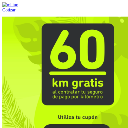
Cotizar
Llámanos al:
(55) 84-21-05-00
ó
800-953-00-59