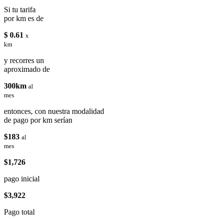
Si tu tarifa
por km es de
$ 0.61
x
km
y recorres un
aproximado de
300km
al
mes
entonces, con nuestra modalidad
de pago por km serían
$183
al
mes
$1,726
pago inicial
$3,922
Pago total