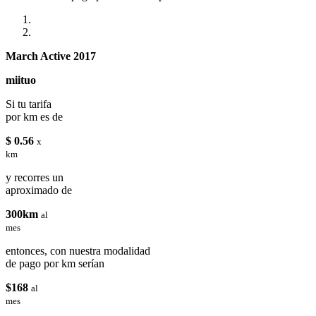
March Active 2017
miituo
Si tu tarifa
por km es de
$ 0.56
x
km
y recorres un
aproximado de
300km
al
mes
entonces, con nuestra modalidad
de pago por km serían
$168
al
mes