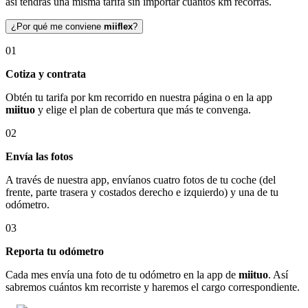
así tendrás una misma tarifa sin importar cuántos km recorras.
¿Por qué me conviene
miiflex
?
01
Cotiza y contrata
Obtén tu tarifa por km recorrido en nuestra página o en la app
miituo
y elige el plan de cobertura que más te convenga.
02
Envía las fotos
A través de nuestra app, envíanos cuatro fotos de tu coche (del
frente, parte trasera y costados derecho e izquierdo) y una de tu
odómetro.
03
Reporta tu odómetro
Cada mes envía una foto de tu odómetro en la app de
miituo
. Así
sabremos cuántos km recorriste y haremos el cargo correspondiente.