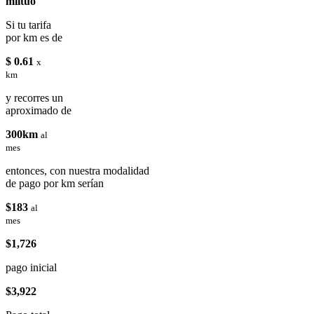
miituo
Si tu tarifa
por km es de
$ 0.61
x
km
y recorres un
aproximado de
300km
al
mes
entonces, con nuestra modalidad
de pago por km serían
$183
al
mes
$1,726
pago inicial
$3,922