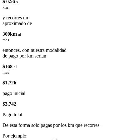
$ 0.56
x
km
y recorres un
aproximado de
300km
al
mes
entonces, con nuestra modalidad
de pago por km serían
$168
al
mes
$1,726
pago inicial
$3,742
Pago total
De esta forma solo pagas por los km que recorres.
Por ejemplo: