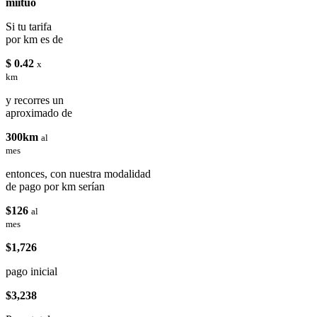
miituo
Si tu tarifa
por km es de
$ 0.42
x
km
y recorres un
aproximado de
300km
al
mes
entonces, con nuestra modalidad
de pago por km serían
$126
al
mes
$1,726
pago inicial
$3,238