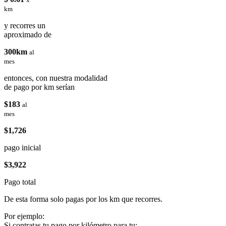
km
y recorres un
aproximado de
300km
al
mes
entonces, con nuestra modalidad
de pago por km serían
$183
al
mes
$1,726
pago inicial
$3,922
Pago total
De esta forma solo pagas por los km que recorres.
Por ejemplo:
Si contratas tu pago por kilómetro para tu: