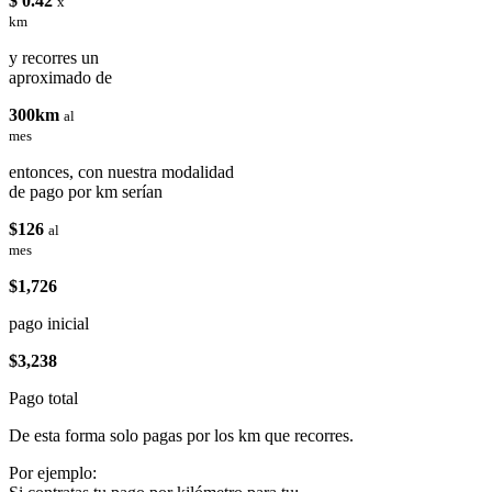
$ 0.42
x
km
y recorres un
aproximado de
300km
al
mes
entonces, con nuestra modalidad
de pago por km serían
$126
al
mes
$1,726
pago inicial
$3,238
Pago total
De esta forma solo pagas por los km que recorres.
Por ejemplo: