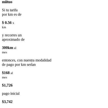
miituo
Si tu tarifa
por km es de
$ 0.56
x
km
y recorres un
aproximado de
300km
al
mes
entonces, con nuestra modalidad
de pago por km serían
$168
al
mes
$1,726
pago inicial
$3,742