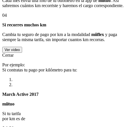
Cada mes envía una foto de tu odómetro en la app de
miituo
. Así
sabremos cuántos km recorriste y haremos el cargo correspondiente.
04
Si recorres muchos km
Cambia tu seguro de pago por km a la modalidad
miiflex
y paga
siempre la misma tarifa, sin importar cuantos km recorras.
Ver video
Cerrar
Por ejemplo:
Si contratas tu pago por kilómetro para tu:
March Active 2017
miituo
Si tu tarifa
por km es de