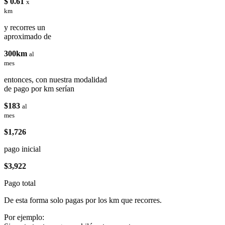
$ 0.61
x
km
y recorres un
aproximado de
300km
al
mes
entonces, con nuestra modalidad
de pago por km serían
$183
al
mes
$1,726
pago inicial
$3,922
Pago total
De esta forma solo pagas por los km que recorres.
Por ejemplo: