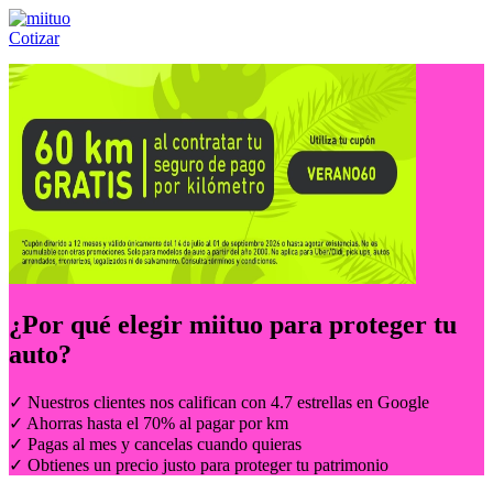
Cotizar
Llámanos al:
(55) 84-21-05-00
ó
800-953-00-59
¿Por qué elegir
miituo
para proteger tu
auto?
✓ Nuestros clientes nos califican con 4.7 estrellas en Google
✓ Ahorras hasta el 70% al pagar por km
✓ Pagas al mes y cancelas cuando quieras
✓ Obtienes un precio justo para proteger tu patrimonio