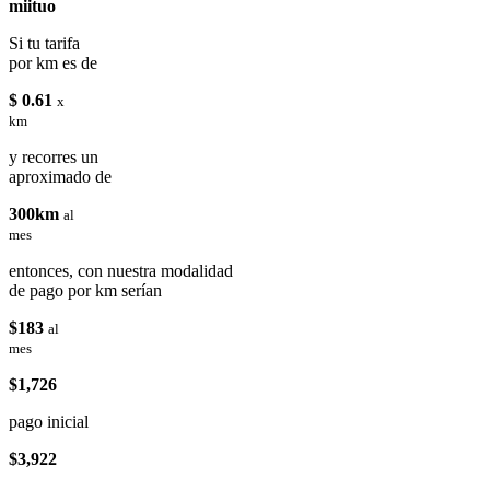
miituo
Si tu tarifa
por km es de
$ 0.61
x
km
y recorres un
aproximado de
300km
al
mes
entonces, con nuestra modalidad
de pago por km serían
$183
al
mes
$1,726
pago inicial
$3,922