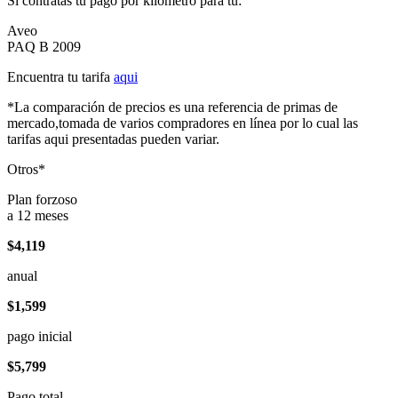
Si contratas tu pago por kilómetro para tu:
Aveo
PAQ B 2009
Encuentra tu tarifa
aqui
*La comparación de precios es una referencia de primas de
mercado,tomada de varios compradores en línea por lo cual las
tarifas aqui presentadas pueden variar.
Otros*
Plan forzoso
a 12 meses
$4,119
anual
$1,599
pago inicial
$5,799
Pago total