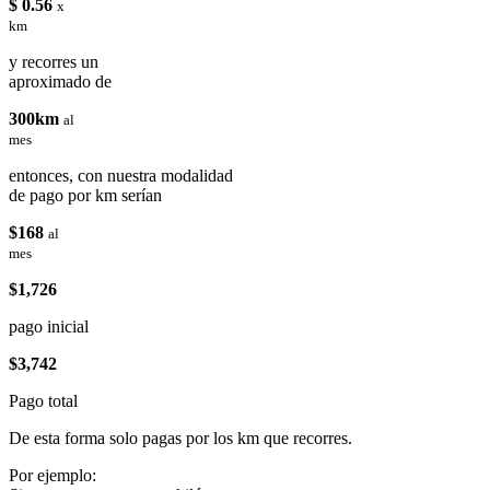
$ 0.56
x
km
y recorres un
aproximado de
300km
al
mes
entonces, con nuestra modalidad
de pago por km serían
$168
al
mes
$1,726
pago inicial
$3,742
Pago total
De esta forma solo pagas por los km que recorres.
Por ejemplo: