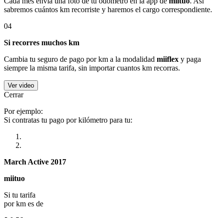
Cada mes envía una foto de tu odómetro en la app de
miituo
. Así
sabremos cuántos km recorriste y haremos el cargo correspondiente.
04
Si recorres muchos km
Cambia tu seguro de pago por km a la modalidad
miiflex
y paga
siempre la misma tarifa, sin importar cuantos km recorras.
Ver video
Cerrar
Por ejemplo:
Si contratas tu pago por kilómetro para tu:
March Active 2017
miituo
Si tu tarifa
por km es de