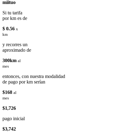
miituo
Si tu tarifa
por km es de
$ 0.56
x
km
y recorres un
aproximado de
300km
al
mes
entonces, con nuestra modalidad
de pago por km serían
$168
al
mes
$1,726
pago inicial
$3,742