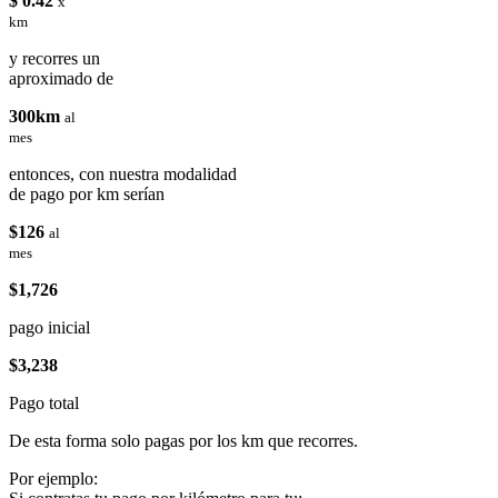
$ 0.42
x
km
y recorres un
aproximado de
300km
al
mes
entonces, con nuestra modalidad
de pago por km serían
$126
al
mes
$1,726
pago inicial
$3,238
Pago total
De esta forma solo pagas por los km que recorres.
Por ejemplo: