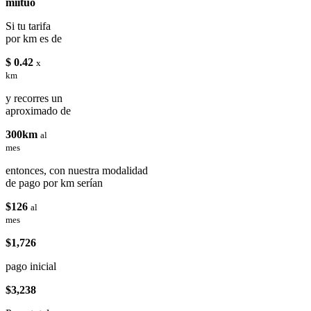
miituo
Si tu tarifa
por km es de
$ 0.42
x
km
y recorres un
aproximado de
300km
al
mes
entonces, con nuestra modalidad
de pago por km serían
$126
al
mes
$1,726
pago inicial
$3,238