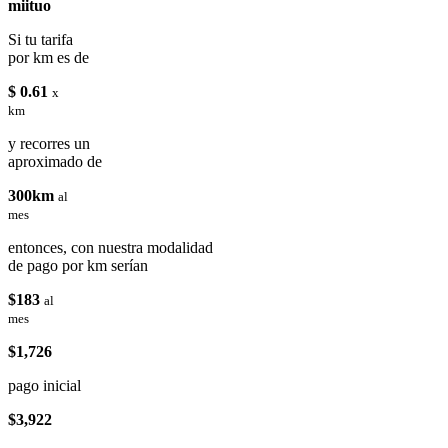
miituo
Si tu tarifa
por km es de
$ 0.61
x
km
y recorres un
aproximado de
300km
al
mes
entonces, con nuestra modalidad
de pago por km serían
$183
al
mes
$1,726
pago inicial
$3,922