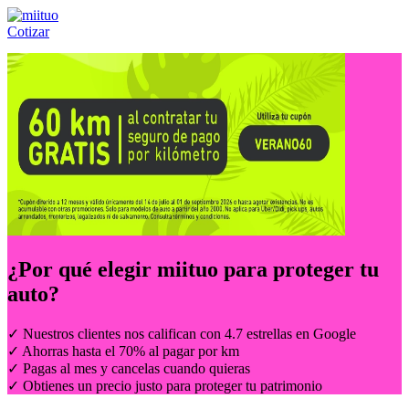
Cotizar
Llámanos al:
(55) 84-21-05-00
ó
800-953-00-59
¿Por qué elegir
miituo
para proteger tu
auto?
✓ Nuestros clientes nos califican con 4.7 estrellas en Google
✓ Ahorras hasta el 70% al pagar por km
✓ Pagas al mes y cancelas cuando quieras
✓ Obtienes un precio justo para proteger tu patrimonio