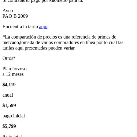
Si contratas tu pago por kilómetro para tu:
Aveo
PAQ B 2009
Encuentra tu tarifa
aqui
*La comparación de precios es una referencia de primas de
mercado,tomada de varios compradores en línea por lo cual las
tarifas aqui presentadas pueden variar.
Otros*
Plan forzoso
a 12 meses
$4,119
anual
$1,599
pago inicial
$5,799
Pago total