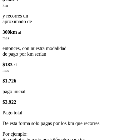
km
y recorres un
aproximado de
300km
al
mes
entonces, con nuestra modalidad
de pago por km serían
$183
al
mes
$1,726
pago inicial
$3,922
Pago total
De esta forma solo pagas por los km que recorres.
Por ejemplo:
Si contratas tu pago por kilómetro para tu: