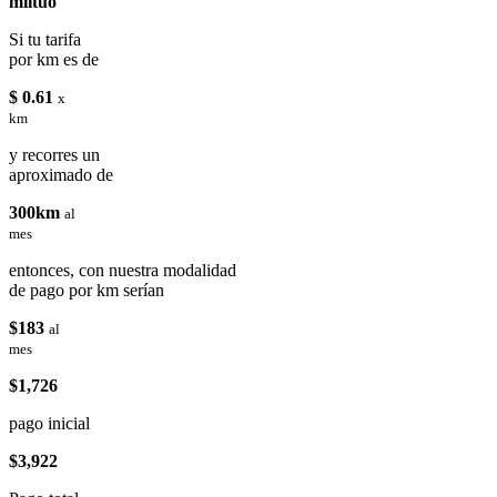
miituo
Si tu tarifa
por km es de
$ 0.61
x
km
y recorres un
aproximado de
300km
al
mes
entonces, con nuestra modalidad
de pago por km serían
$183
al
mes
$1,726
pago inicial
$3,922