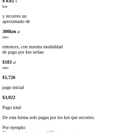
$ 0.61
x
km
y recorres un
aproximado de
300km
al
mes
entonces, con nuestra modalidad
de pago por km serían
$183
al
mes
$1,726
pago inicial
$3,922
Pago total
De esta forma solo pagas por los km que recorres.
Por ejemplo: