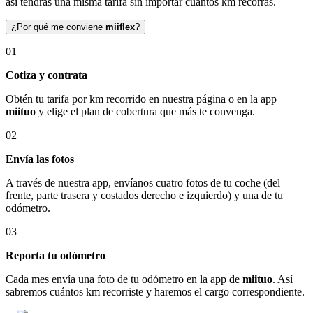
así tendrás una misma tarifa sin importar cuántos km recorras.
¿Por qué me conviene
miiflex
?
01
Cotiza y contrata
Obtén tu tarifa por km recorrido en nuestra página o en la app
miituo
y elige el plan de cobertura que más te convenga.
02
Envía las fotos
A través de nuestra app, envíanos cuatro fotos de tu coche (del
frente, parte trasera y costados derecho e izquierdo) y una de tu
odómetro.
03
Reporta tu odómetro
Cada mes envía una foto de tu odómetro en la app de
miituo
. Así
sabremos cuántos km recorriste y haremos el cargo correspondiente.