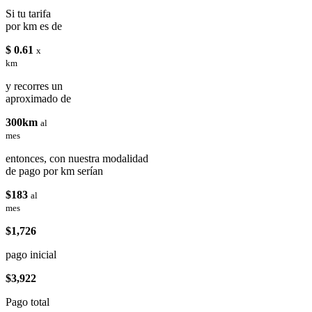
Si tu tarifa
por km es de
$ 0.61
x
km
y recorres un
aproximado de
300km
al
mes
entonces, con nuestra modalidad
de pago por km serían
$183
al
mes
$1,726
pago inicial
$3,922
Pago total