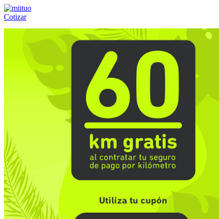
Cotizar
Llámanos al:
(55) 84-21-05-00
ó
800-953-00-59