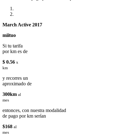
March Active 2017
miituo
Si tu tarifa
por km es de
$ 0.56
x
km
y recorres un
aproximado de
300km
al
mes
entonces, con nuestra modalidad
de pago por km serían
$168
al
mes