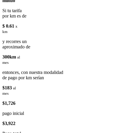
miituo
Si tu tarifa
por km es de
$ 0.61
x
km
y recorres un
aproximado de
300km
al
mes
entonces, con nuestra modalidad
de pago por km serían
$183
al
mes
$1,726
pago inicial
$3,922