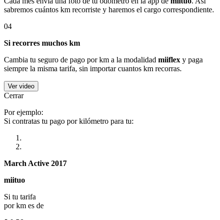
Cada mes envía una foto de tu odómetro en la app de
miituo
. Así
sabremos cuántos km recorriste y haremos el cargo correspondiente.
04
Si recorres muchos km
Cambia tu seguro de pago por km a la modalidad
miiflex
y paga
siempre la misma tarifa, sin importar cuantos km recorras.
Ver video
Cerrar
Por ejemplo:
Si contratas tu pago por kilómetro para tu:
March Active 2017
miituo
Si tu tarifa
por km es de