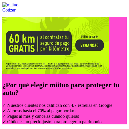
Cotizar
Llámanos al:
(55) 84-21-05-00
ó
800-953-00-59
¿Por qué elegir
miituo
para proteger tu
auto?
✓ Nuestros clientes nos califican con 4.7 estrellas en Google
✓ Ahorras hasta el 70% al pagar por km
✓ Pagas al mes y cancelas cuando quieras
✓ Obtienes un precio justo para proteger tu patrimonio