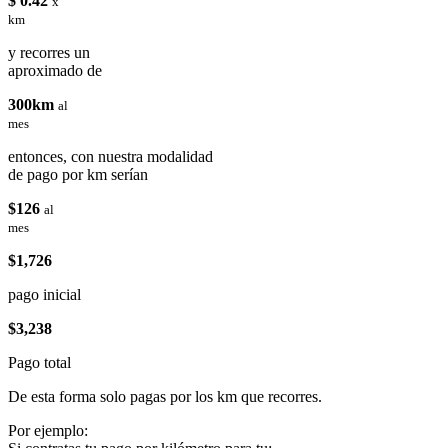
$ 0.42
x
km
y recorres un
aproximado de
300km
al
mes
entonces, con nuestra modalidad
de pago por km serían
$126
al
mes
$1,726
pago inicial
$3,238
Pago total
De esta forma solo pagas por los km que recorres.
Por ejemplo: