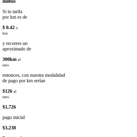
miituo
Si tu tarifa
por km es de
$ 0.42
x
km
y recorres un
aproximado de
300km
al
mes
entonces, con nuestra modalidad
de pago por km serían
$126
al
mes
$1,726
pago inicial
$3,238