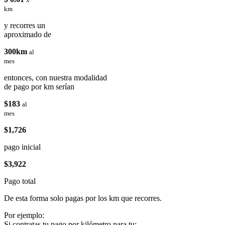
km
y recorres un
aproximado de
300km
al
mes
entonces, con nuestra modalidad
de pago por km serían
$183
al
mes
$1,726
pago inicial
$3,922
Pago total
De esta forma solo pagas por los km que recorres.
Por ejemplo:
Si contratas tu pago por kilómetro para tu: