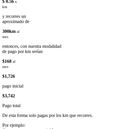
$ 0.56
x
km
y recorres un
aproximado de
300km
al
mes
entonces, con nuestra modalidad
de pago por km serían
$168
al
mes
$1,726
pago inicial
$3,742
Pago total
De esta forma solo pagas por los km que recorres.
Por ejemplo: