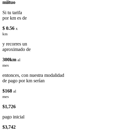
miituo
Si tu tarifa
por km es de
$ 0.56
x
km
y recorres un
aproximado de
300km
al
mes
entonces, con nuestra modalidad
de pago por km serían
$168
al
mes
$1,726
pago inicial
$3,742