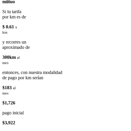
miituo
Si tu tarifa
por km es de
$ 0.61
x
km
y recorres un
aproximado de
300km
al
mes
entonces, con nuestra modalidad
de pago por km serían
$183
al
mes
$1,726
pago inicial
$3,922