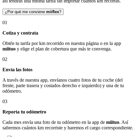
así tendrás una misma tarifa sin importar cuántos km recorras.
¿Por qué me conviene
miiflex
?
01
Cotiza y contrata
Obtén tu tarifa por km recorrido en nuestra página o en la app
miituo
y elige el plan de cobertura que más te convenga.
02
Envía las fotos
A través de nuestra app, envíanos cuatro fotos de tu coche (del
frente, parte trasera y costados derecho e izquierdo) y una de tu
odómetro.
03
Reporta tu odómetro
Cada mes envía una foto de tu odómetro en la app de
miituo
. Así
sabremos cuántos km recorriste y haremos el cargo correspondiente.