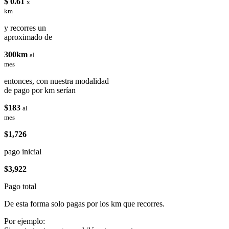
$ 0.61
x
km
y recorres un
aproximado de
300km
al
mes
entonces, con nuestra modalidad
de pago por km serían
$183
al
mes
$1,726
pago inicial
$3,922
Pago total
De esta forma solo pagas por los km que recorres.
Por ejemplo: