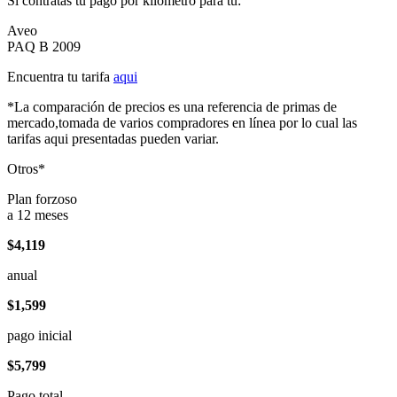
Si contratas tu pago por kilómetro para tu:
Aveo
PAQ B 2009
Encuentra tu tarifa
aqui
*La comparación de precios es una referencia de primas de
mercado,tomada de varios compradores en línea por lo cual las
tarifas aqui presentadas pueden variar.
Otros*
Plan forzoso
a 12 meses
$4,119
anual
$1,599
pago inicial
$5,799
Pago total