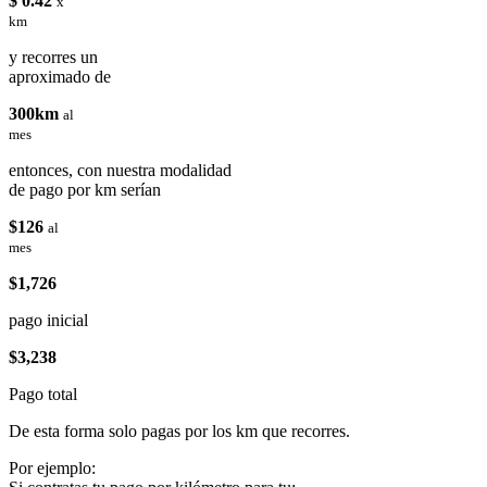
$ 0.42
x
km
y recorres un
aproximado de
300km
al
mes
entonces, con nuestra modalidad
de pago por km serían
$126
al
mes
$1,726
pago inicial
$3,238
Pago total
De esta forma solo pagas por los km que recorres.
Por ejemplo: