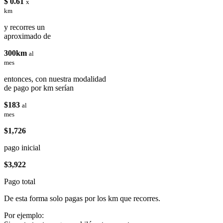
$ 0.61
x
km
y recorres un
aproximado de
300km
al
mes
entonces, con nuestra modalidad
de pago por km serían
$183
al
mes
$1,726
pago inicial
$3,922
Pago total
De esta forma solo pagas por los km que recorres.
Por ejemplo: