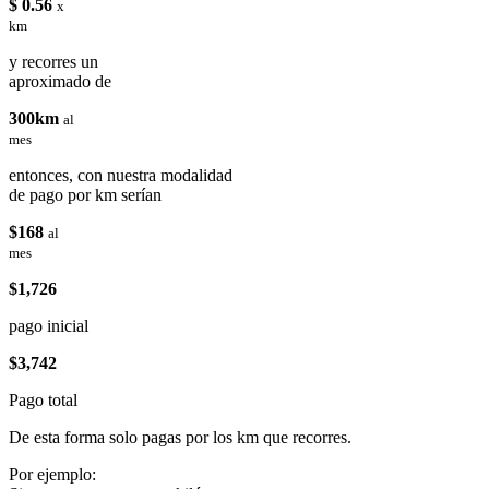
$ 0.56
x
km
y recorres un
aproximado de
300km
al
mes
entonces, con nuestra modalidad
de pago por km serían
$168
al
mes
$1,726
pago inicial
$3,742
Pago total
De esta forma solo pagas por los km que recorres.
Por ejemplo: