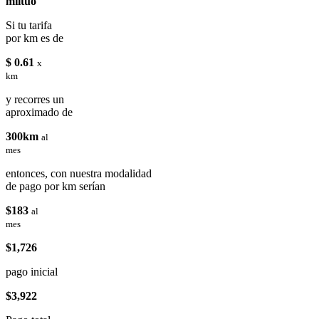
miituo
Si tu tarifa
por km es de
$ 0.61
x
km
y recorres un
aproximado de
300km
al
mes
entonces, con nuestra modalidad
de pago por km serían
$183
al
mes
$1,726
pago inicial
$3,922