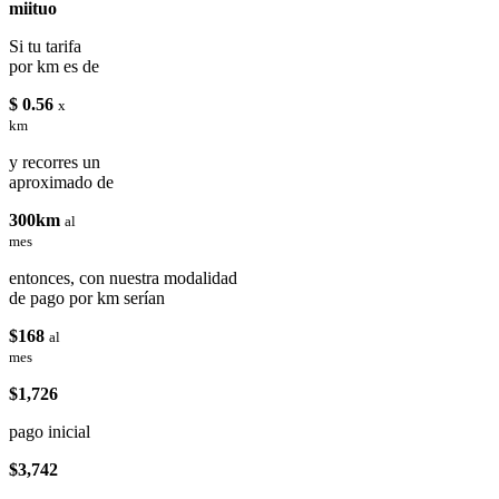
miituo
Si tu tarifa
por km es de
$ 0.56
x
km
y recorres un
aproximado de
300km
al
mes
entonces, con nuestra modalidad
de pago por km serían
$168
al
mes
$1,726
pago inicial
$3,742