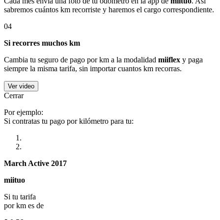
Cada mes envía una foto de tu odómetro en la app de
miituo
. Así
sabremos cuántos km recorriste y haremos el cargo correspondiente.
04
Si recorres muchos km
Cambia tu seguro de pago por km a la modalidad
miiflex
y paga
siempre la misma tarifa, sin importar cuantos km recorras.
Ver video
Cerrar
Por ejemplo:
Si contratas tu pago por kilómetro para tu:
March Active 2017
miituo
Si tu tarifa
por km es de