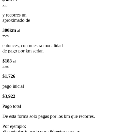
km
y recorres un
aproximado de
300km
al
mes
entonces, con nuestra modalidad
de pago por km serían
$183
al
mes
$1,726
pago inicial
$3,922
Pago total
De esta forma solo pagas por los km que recorres.
Por ejemplo:
Si contratas tu pago por kilómetro para tu: