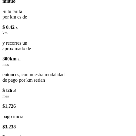
miituo
Si tu tarifa
por km es de
$ 0.42
x
km
y recorres un
aproximado de
300km
al
mes
entonces, con nuestra modalidad
de pago por km serían
$126
al
mes
$1,726
pago inicial
$3,238