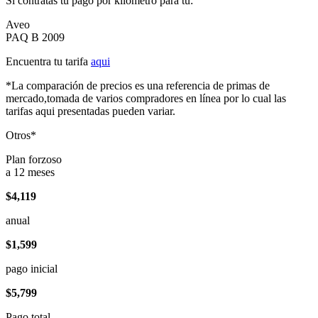
Si contratas tu pago por kilómetro para tu:
Aveo
PAQ B 2009
Encuentra tu tarifa
aqui
*La comparación de precios es una referencia de primas de
mercado,tomada de varios compradores en línea por lo cual las
tarifas aqui presentadas pueden variar.
Otros*
Plan forzoso
a 12 meses
$4,119
anual
$1,599
pago inicial
$5,799
Pago total