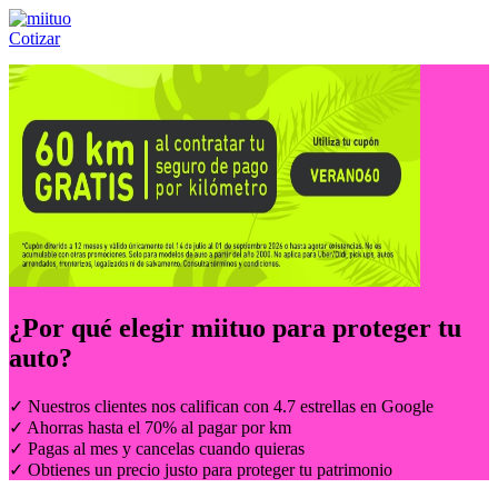
Cotizar
Llámanos al:
(55) 84-21-05-00
ó
800-953-00-59
¿Por qué elegir
miituo
para proteger tu
auto?
✓ Nuestros clientes nos califican con 4.7 estrellas en Google
✓ Ahorras hasta el 70% al pagar por km
✓ Pagas al mes y cancelas cuando quieras
✓ Obtienes un precio justo para proteger tu patrimonio