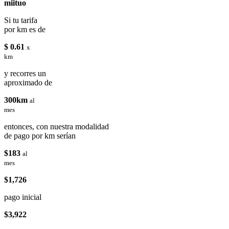
miituo
Si tu tarifa
por km es de
$ 0.61
x
km
y recorres un
aproximado de
300km
al
mes
entonces, con nuestra modalidad
de pago por km serían
$183
al
mes
$1,726
pago inicial
$3,922