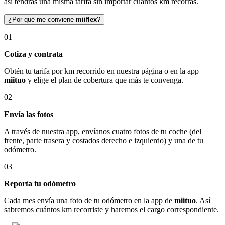
así tendrás una misma tarifa sin importar cuántos km recorras.
¿Por qué me conviene
miiflex
?
01
Cotiza y contrata
Obtén tu tarifa por km recorrido en nuestra página o en la app
miituo
y elige el plan de cobertura que más te convenga.
02
Envía las fotos
A través de nuestra app, envíanos cuatro fotos de tu coche (del
frente, parte trasera y costados derecho e izquierdo) y una de tu
odómetro.
03
Reporta tu odómetro
Cada mes envía una foto de tu odómetro en la app de
miituo
. Así
sabremos cuántos km recorriste y haremos el cargo correspondiente.