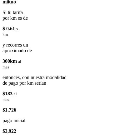
miituo
Si tu tarifa
por km es de
$ 0.61
x
km
y recorres un
aproximado de
300km
al
mes
entonces, con nuestra modalidad
de pago por km serían
$183
al
mes
$1,726
pago inicial
$3,922