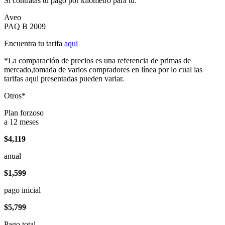
Si contratas tu pago por kilómetro para tu:
Aveo
PAQ B 2009
Encuentra tu tarifa
aqui
*La comparación de precios es una referencia de primas de
mercado,tomada de varios compradores en línea por lo cual las
tarifas aqui presentadas pueden variar.
Otros*
Plan forzoso
a 12 meses
$4,119
anual
$1,599
pago inicial
$5,799
Pago total