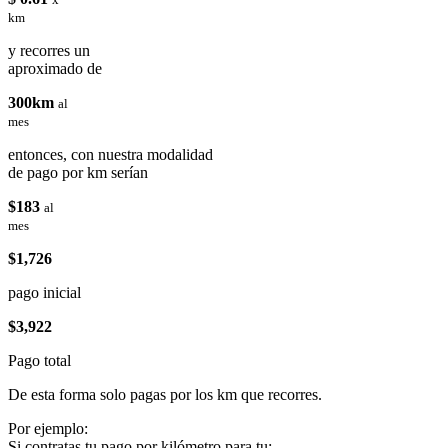
km
y recorres un
aproximado de
300km
al
mes
entonces, con nuestra modalidad
de pago por km serían
$183
al
mes
$1,726
pago inicial
$3,922
Pago total
De esta forma solo pagas por los km que recorres.
Por ejemplo:
Si contratas tu pago por kilómetro para tu: