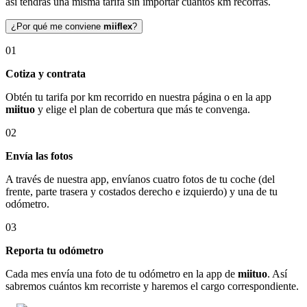
así tendrás una misma tarifa sin importar cuántos km recorras.
¿Por qué me conviene
miiflex
?
01
Cotiza y contrata
Obtén tu tarifa por km recorrido en nuestra página o en la app
miituo
y elige el plan de cobertura que más te convenga.
02
Envía las fotos
A través de nuestra app, envíanos cuatro fotos de tu coche (del
frente, parte trasera y costados derecho e izquierdo) y una de tu
odómetro.
03
Reporta tu odómetro
Cada mes envía una foto de tu odómetro en la app de
miituo
. Así
sabremos cuántos km recorriste y haremos el cargo correspondiente.