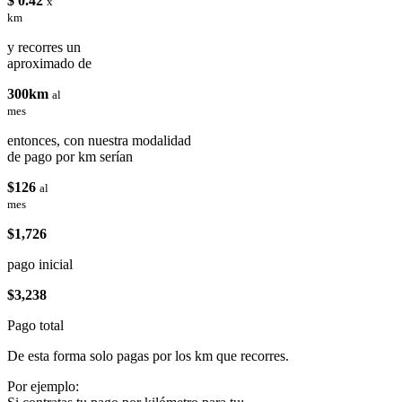
$ 0.42
x
km
y recorres un
aproximado de
300km
al
mes
entonces, con nuestra modalidad
de pago por km serían
$126
al
mes
$1,726
pago inicial
$3,238
Pago total
De esta forma solo pagas por los km que recorres.
Por ejemplo: