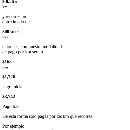
$ 0.56
x
km
y recorres un
aproximado de
300km
al
mes
entonces, con nuestra modalidad
de pago por km serían
$168
al
mes
$1,726
pago inicial
$3,742
Pago total
De esta forma solo pagas por los km que recorres.
Por ejemplo: