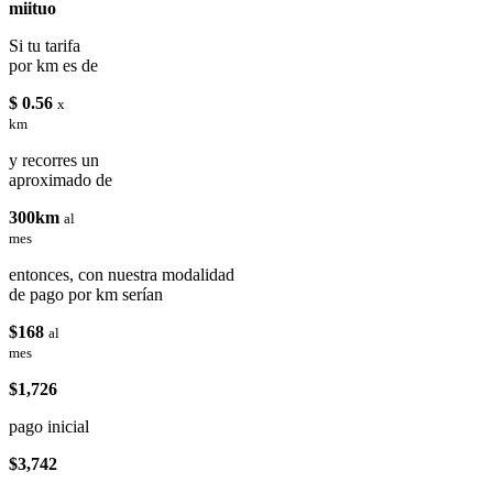
miituo
Si tu tarifa
por km es de
$ 0.56
x
km
y recorres un
aproximado de
300km
al
mes
entonces, con nuestra modalidad
de pago por km serían
$168
al
mes
$1,726
pago inicial
$3,742