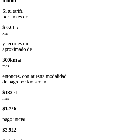
miituo
Si tu tarifa
por km es de
$ 0.61
x
km
y recorres un
aproximado de
300km
al
mes
entonces, con nuestra modalidad
de pago por km serían
$183
al
mes
$1,726
pago inicial
$3,922