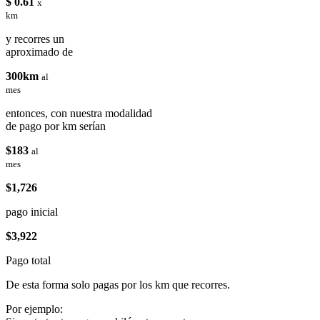
$ 0.61
x
km
y recorres un
aproximado de
300km
al
mes
entonces, con nuestra modalidad
de pago por km serían
$183
al
mes
$1,726
pago inicial
$3,922
Pago total
De esta forma solo pagas por los km que recorres.
Por ejemplo: