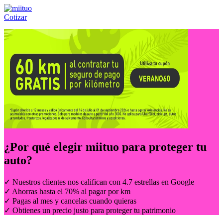
Cotizar
Llámanos al:
(55) 84-21-05-00
ó
800-953-00-59
¿Por qué elegir
miituo
para proteger tu
auto?
✓ Nuestros clientes nos califican con 4.7 estrellas en Google
✓ Ahorras hasta el 70% al pagar por km
✓ Pagas al mes y cancelas cuando quieras
✓ Obtienes un precio justo para proteger tu patrimonio