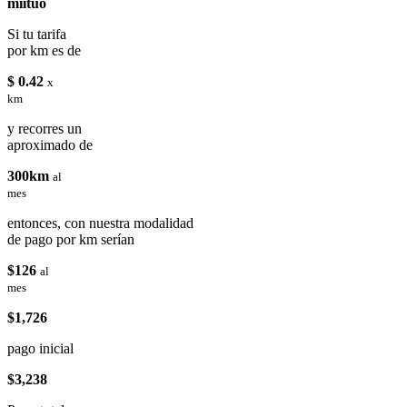
miituo
Si tu tarifa
por km es de
$ 0.42
x
km
y recorres un
aproximado de
300km
al
mes
entonces, con nuestra modalidad
de pago por km serían
$126
al
mes
$1,726
pago inicial
$3,238