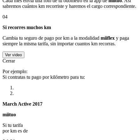
Cada mes envía una foto de tu odómetro en la app de
miituo
. Así
sabremos cuántos km recorriste y haremos el cargo correspondiente.
04
Si recorres muchos km
Cambia tu seguro de pago por km a la modalidad
miiflex
y paga
siempre la misma tarifa, sin importar cuantos km recorras.
Ver video
Cerrar
Por ejemplo:
Si contratas tu pago por kilómetro para tu:
March Active 2017
miituo
Si tu tarifa
por km es de