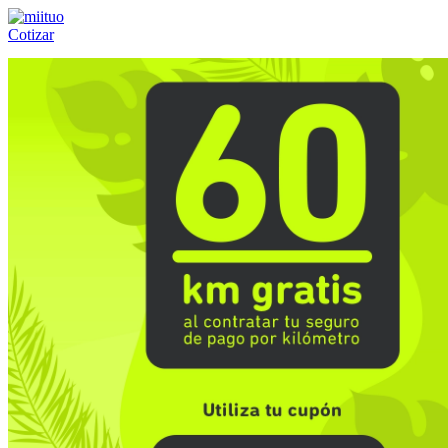
Cotizar
Llámanos al:
(55) 84-21-05-00
ó
800-953-00-59