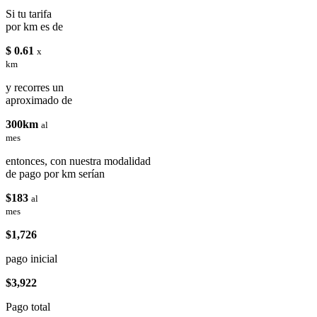
Si tu tarifa
por km es de
$ 0.61
x
km
y recorres un
aproximado de
300km
al
mes
entonces, con nuestra modalidad
de pago por km serían
$183
al
mes
$1,726
pago inicial
$3,922
Pago total