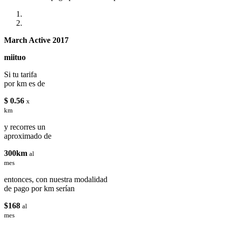
March Active 2017
miituo
Si tu tarifa
por km es de
$ 0.56
x
km
y recorres un
aproximado de
300km
al
mes
entonces, con nuestra modalidad
de pago por km serían
$168
al
mes