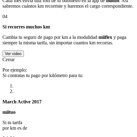
Cada mes envía una foto de tu odómetro en la app de
miituo
. Así
sabremos cuántos km recorriste y haremos el cargo correspondiente.
04
Si recorres muchos km
Cambia tu seguro de pago por km a la modalidad
miiflex
y paga
siempre la misma tarifa, sin importar cuantos km recorras.
Ver video
Cerrar
Por ejemplo:
Si contratas tu pago por kilómetro para tu:
March Active 2017
miituo
Si tu tarifa
por km es de