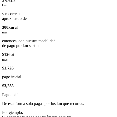
$ 0.42
x
km
y recorres un
aproximado de
300km
al
mes
entonces, con nuestra modalidad
de pago por km serían
$126
al
mes
$1,726
pago inicial
$3,238
Pago total
De esta forma solo pagas por los km que recorres.
Por ejemplo: