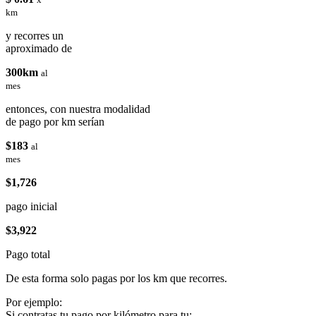
km
y recorres un
aproximado de
300km
al
mes
entonces, con nuestra modalidad
de pago por km serían
$183
al
mes
$1,726
pago inicial
$3,922
Pago total
De esta forma solo pagas por los km que recorres.
Por ejemplo:
Si contratas tu pago por kilómetro para tu: