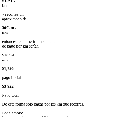
$ 0.61
x
km
y recorres un
aproximado de
300km
al
mes
entonces, con nuestra modalidad
de pago por km serían
$183
al
mes
$1,726
pago inicial
$3,922
Pago total
De esta forma solo pagas por los km que recorres.
Por ejemplo: