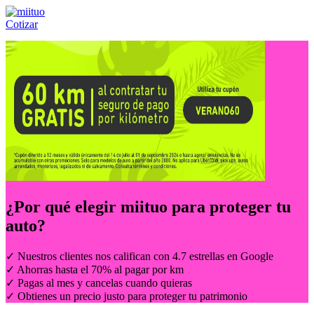
Cotizar
Llámanos al:
(55) 84-21-05-00
ó
800-953-00-59
¿Por qué elegir
miituo
para proteger tu
auto?
✓ Nuestros clientes nos califican con 4.7 estrellas en Google
✓ Ahorras hasta el 70% al pagar por km
✓ Pagas al mes y cancelas cuando quieras
✓ Obtienes un precio justo para proteger tu patrimonio