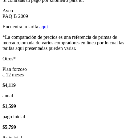
Si contratas tu pago por kilómetro para tu:
Aveo
PAQ B 2009
Encuentra tu tarifa
aqui
*La comparación de precios es una referencia de primas de
mercado,tomada de varios compradores en línea por lo cual las
tarifas aqui presentadas pueden variar.
Otros*
Plan forzoso
a 12 meses
$4,119
anual
$1,599
pago inicial
$5,799
Pago total