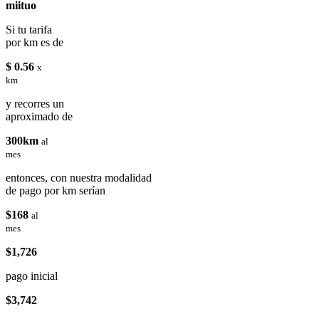
miituo
Si tu tarifa
por km es de
$ 0.56
x
km
y recorres un
aproximado de
300km
al
mes
entonces, con nuestra modalidad
de pago por km serían
$168
al
mes
$1,726
pago inicial
$3,742