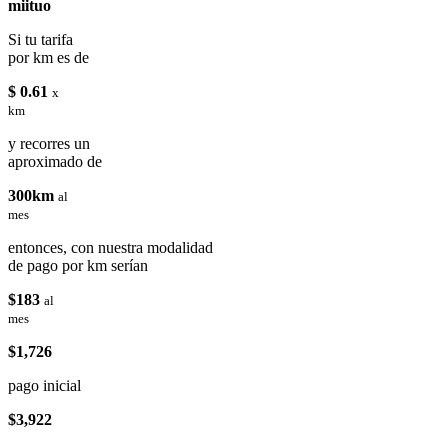
miituo
Si tu tarifa
por km es de
$ 0.61
x
km
y recorres un
aproximado de
300km
al
mes
entonces, con nuestra modalidad
de pago por km serían
$183
al
mes
$1,726
pago inicial
$3,922