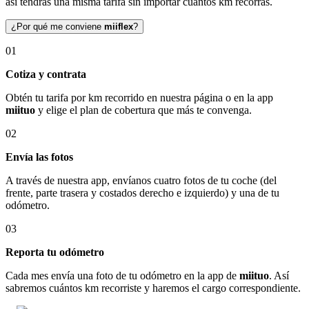
así tendrás una misma tarifa sin importar cuántos km recorras.
¿Por qué me conviene
miiflex
?
01
Cotiza y contrata
Obtén tu tarifa por km recorrido en nuestra página o en la app
miituo
y elige el plan de cobertura que más te convenga.
02
Envía las fotos
A través de nuestra app, envíanos cuatro fotos de tu coche (del
frente, parte trasera y costados derecho e izquierdo) y una de tu
odómetro.
03
Reporta tu odómetro
Cada mes envía una foto de tu odómetro en la app de
miituo
. Así
sabremos cuántos km recorriste y haremos el cargo correspondiente.