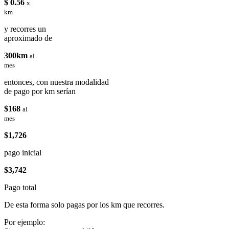
$ 0.56
x
km
y recorres un
aproximado de
300km
al
mes
entonces, con nuestra modalidad
de pago por km serían
$168
al
mes
$1,726
pago inicial
$3,742
Pago total
De esta forma solo pagas por los km que recorres.
Por ejemplo: