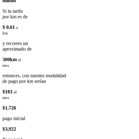
miituo
Si tu tarifa
por km es de
$ 0.61
x
km
y recorres un
aproximado de
300km
al
mes
entonces, con nuestra modalidad
de pago por km serían
$183
al
mes
$1,726
pago inicial
$3,922