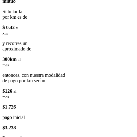
miituo
Si tu tarifa
por km es de
$ 0.42
x
km
y recorres un
aproximado de
300km
al
mes
entonces, con nuestra modalidad
de pago por km serían
$126
al
mes
$1,726
pago inicial
$3,238