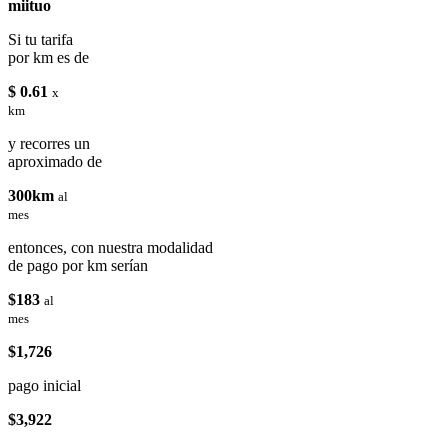
miituo
Si tu tarifa
por km es de
$ 0.61
x
km
y recorres un
aproximado de
300km
al
mes
entonces, con nuestra modalidad
de pago por km serían
$183
al
mes
$1,726
pago inicial
$3,922