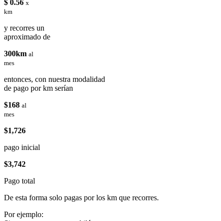
$ 0.56
x
km
y recorres un
aproximado de
300km
al
mes
entonces, con nuestra modalidad
de pago por km serían
$168
al
mes
$1,726
pago inicial
$3,742
Pago total
De esta forma solo pagas por los km que recorres.
Por ejemplo: