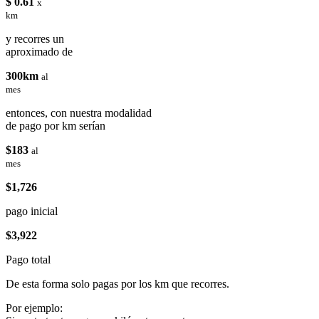
$ 0.61
x
km
y recorres un
aproximado de
300km
al
mes
entonces, con nuestra modalidad
de pago por km serían
$183
al
mes
$1,726
pago inicial
$3,922
Pago total
De esta forma solo pagas por los km que recorres.
Por ejemplo: