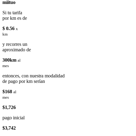
miituo
Si tu tarifa
por km es de
$ 0.56
x
km
y recorres un
aproximado de
300km
al
mes
entonces, con nuestra modalidad
de pago por km serían
$168
al
mes
$1,726
pago inicial
$3,742