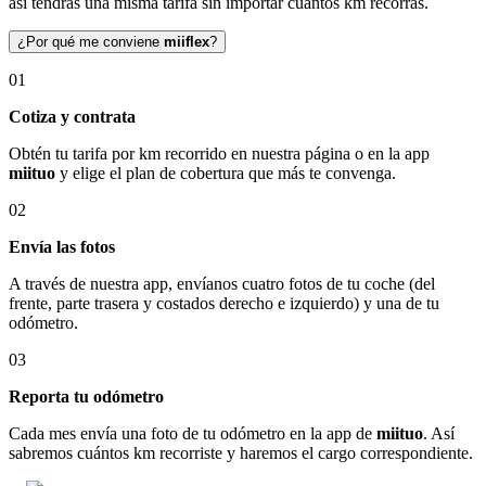
así tendrás una misma tarifa sin importar cuántos km recorras.
¿Por qué me conviene
miiflex
?
01
Cotiza y contrata
Obtén tu tarifa por km recorrido en nuestra página o en la app
miituo
y elige el plan de cobertura que más te convenga.
02
Envía las fotos
A través de nuestra app, envíanos cuatro fotos de tu coche (del
frente, parte trasera y costados derecho e izquierdo) y una de tu
odómetro.
03
Reporta tu odómetro
Cada mes envía una foto de tu odómetro en la app de
miituo
. Así
sabremos cuántos km recorriste y haremos el cargo correspondiente.