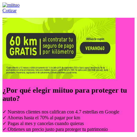
Cotizar
Llámanos al:
(55) 84-21-05-00
ó
800-953-00-59
¿Por qué elegir
miituo
para proteger tu
auto?
✓ Nuestros clientes nos califican con 4.7 estrellas en Google
✓ Ahorras hasta el 70% al pagar por km
✓ Pagas al mes y cancelas cuando quieras
✓ Obtienes un precio justo para proteger tu patrimonio