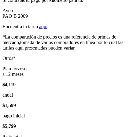
Si contratas tu pago por kilómetro para tu:
Aveo
PAQ B 2009
Encuentra tu tarifa
aqui
*La comparación de precios es una referencia de primas de
mercado,tomada de varios compradores en línea por lo cual las
tarifas aqui presentadas pueden variar.
Otros*
Plan forzoso
a 12 meses
$4,119
anual
$1,599
pago inicial
$5,799
Pago total