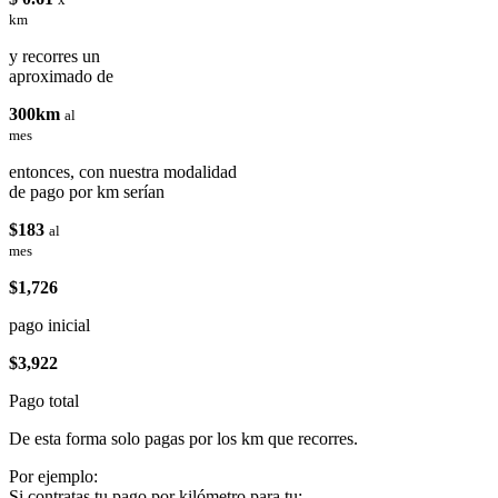
km
y recorres un
aproximado de
300km
al
mes
entonces, con nuestra modalidad
de pago por km serían
$183
al
mes
$1,726
pago inicial
$3,922
Pago total
De esta forma solo pagas por los km que recorres.
Por ejemplo:
Si contratas tu pago por kilómetro para tu: