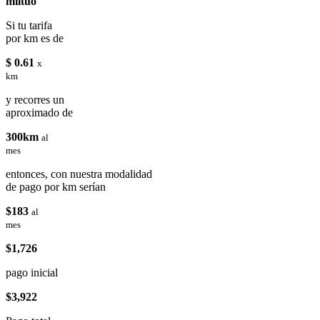
miituo
Si tu tarifa
por km es de
$ 0.61
x
km
y recorres un
aproximado de
300km
al
mes
entonces, con nuestra modalidad
de pago por km serían
$183
al
mes
$1,726
pago inicial
$3,922