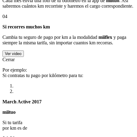
Cada mes envía una foto de tu odómetro en la app de
miituo
. Así
sabremos cuántos km recorriste y haremos el cargo correspondiente.
04
Si recorres muchos km
Cambia tu seguro de pago por km a la modalidad
miiflex
y paga
siempre la misma tarifa, sin importar cuantos km recorras.
Ver video
Cerrar
Por ejemplo:
Si contratas tu pago por kilómetro para tu:
March Active 2017
miituo
Si tu tarifa
por km es de