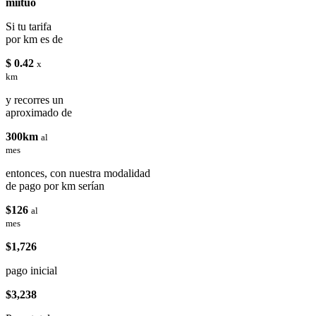
miituo
Si tu tarifa
por km es de
$ 0.42
x
km
y recorres un
aproximado de
300km
al
mes
entonces, con nuestra modalidad
de pago por km serían
$126
al
mes
$1,726
pago inicial
$3,238