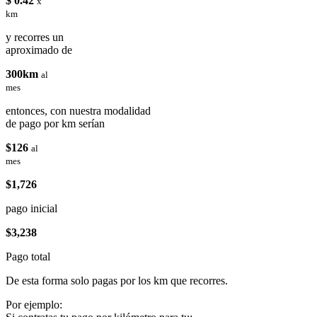
$ 0.42
x
km
y recorres un
aproximado de
300km
al
mes
entonces, con nuestra modalidad
de pago por km serían
$126
al
mes
$1,726
pago inicial
$3,238
Pago total
De esta forma solo pagas por los km que recorres.
Por ejemplo: