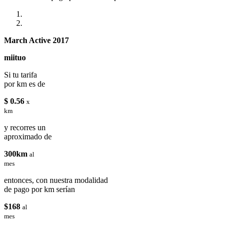
March Active 2017
miituo
Si tu tarifa
por km es de
$ 0.56
x
km
y recorres un
aproximado de
300km
al
mes
entonces, con nuestra modalidad
de pago por km serían
$168
al
mes