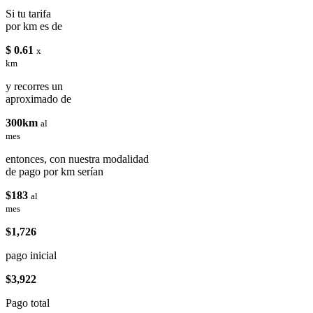
Si tu tarifa
por km es de
$ 0.61
x
km
y recorres un
aproximado de
300km
al
mes
entonces, con nuestra modalidad
de pago por km serían
$183
al
mes
$1,726
pago inicial
$3,922
Pago total