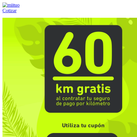
Cotizar
Llámanos al:
(55) 84-21-05-00
ó
800-953-00-59