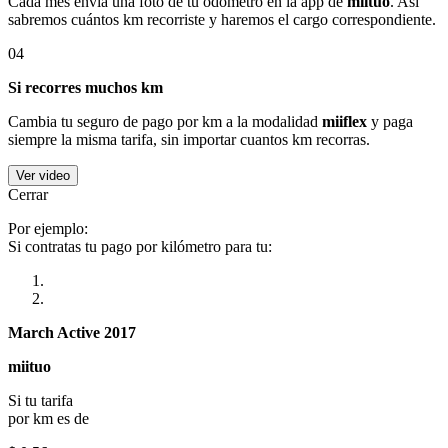
Cada mes envía una foto de tu odómetro en la app de
miituo
. Así
sabremos cuántos km recorriste y haremos el cargo correspondiente.
04
Si recorres muchos km
Cambia tu seguro de pago por km a la modalidad
miiflex
y paga
siempre la misma tarifa, sin importar cuantos km recorras.
Ver video
Cerrar
Por ejemplo:
Si contratas tu pago por kilómetro para tu:
March Active 2017
miituo
Si tu tarifa
por km es de