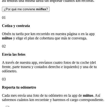
así tendrás una misma tarifa sin importar cuántos km recorras.
¿Por qué me conviene
miiflex
?
01
Cotiza y contrata
Obtén tu tarifa por km recorrido en nuestra página o en la app
miituo
y elige el plan de cobertura que más te convenga.
02
Envía las fotos
A través de nuestra app, envíanos cuatro fotos de tu coche (del
frente, parte trasera y costados derecho e izquierdo) y una de tu
odómetro.
03
Reporta tu odómetro
Cada mes envía una foto de tu odómetro en la app de
miituo
. Así
sabremos cuántos km recorriste y haremos el cargo correspondiente.