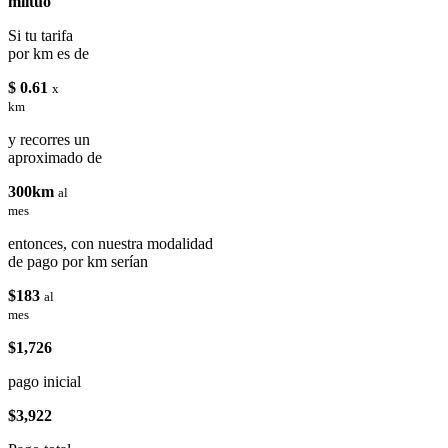
miituo
Si tu tarifa
por km es de
$ 0.61
x
km
y recorres un
aproximado de
300km
al
mes
entonces, con nuestra modalidad
de pago por km serían
$183
al
mes
$1,726
pago inicial
$3,922