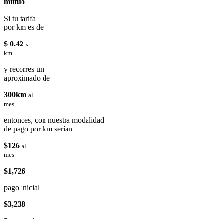
miituo
Si tu tarifa
por km es de
$ 0.42
x
km
y recorres un
aproximado de
300km
al
mes
entonces, con nuestra modalidad
de pago por km serían
$126
al
mes
$1,726
pago inicial
$3,238