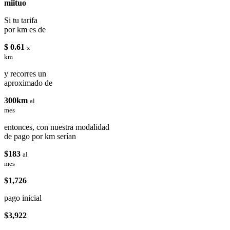
miituo
Si tu tarifa
por km es de
$ 0.61
x
km
y recorres un
aproximado de
300km
al
mes
entonces, con nuestra modalidad
de pago por km serían
$183
al
mes
$1,726
pago inicial
$3,922