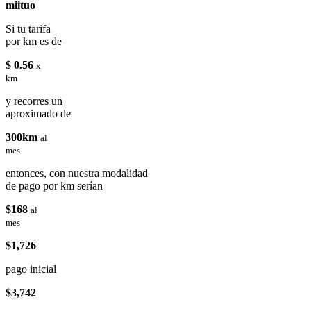
miituo
Si tu tarifa
por km es de
$ 0.56
x
km
y recorres un
aproximado de
300km
al
mes
entonces, con nuestra modalidad
de pago por km serían
$168
al
mes
$1,726
pago inicial
$3,742