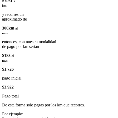
$ 0.61
x
km
y recorres un
aproximado de
300km
al
mes
entonces, con nuestra modalidad
de pago por km serían
$183
al
mes
$1,726
pago inicial
$3,922
Pago total
De esta forma solo pagas por los km que recorres.
Por ejemplo: