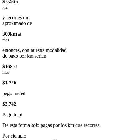
$ 0.56
x
km
y recorres un
aproximado de
300km
al
mes
entonces, con nuestra modalidad
de pago por km serían
$168
al
mes
$1,726
pago inicial
$3,742
Pago total
De esta forma solo pagas por los km que recorres.
Por ejemplo: