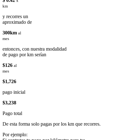
$ 0.42
x
km
y recorres un
aproximado de
300km
al
mes
entonces, con nuestra modalidad
de pago por km serían
$126
al
mes
$1,726
pago inicial
$3,238
Pago total
De esta forma solo pagas por los km que recorres.
Por ejemplo: