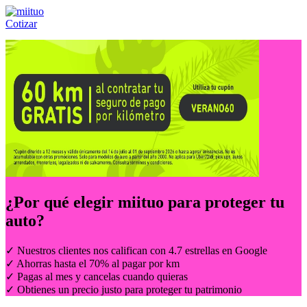
Cotizar
Llámanos al:
(55) 84-21-05-00
ó
800-953-00-59
¿Por qué elegir
miituo
para proteger tu
auto?
✓ Nuestros clientes nos califican con 4.7 estrellas en Google
✓ Ahorras hasta el 70% al pagar por km
✓ Pagas al mes y cancelas cuando quieras
✓ Obtienes un precio justo para proteger tu patrimonio