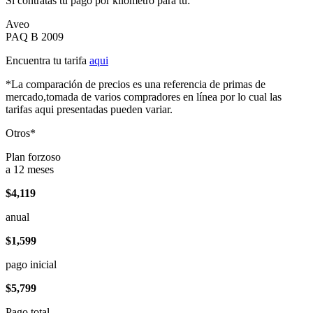
Si contratas tu pago por kilómetro para tu:
Aveo
PAQ B 2009
Encuentra tu tarifa
aqui
*La comparación de precios es una referencia de primas de
mercado,tomada de varios compradores en línea por lo cual las
tarifas aqui presentadas pueden variar.
Otros*
Plan forzoso
a 12 meses
$4,119
anual
$1,599
pago inicial
$5,799
Pago total