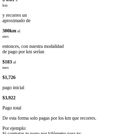
km
y recorres un
aproximado de
300km
al
mes
entonces, con nuestra modalidad
de pago por km serían
$183
al
mes
$1,726
pago inicial
$3,922
Pago total
De esta forma solo pagas por los km que recorres.
Por ejemplo:
Si contratas tu pago por kilómetro para tu: