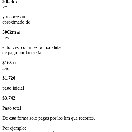
$ 0.56
x
km
y recorres un
aproximado de
300km
al
mes
entonces, con nuestra modalidad
de pago por km serían
$168
al
mes
$1,726
pago inicial
$3,742
Pago total
De esta forma solo pagas por los km que recorres.
Por ejemplo: