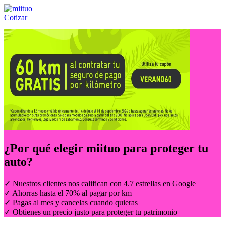
Cotizar
Llámanos al:
(55) 84-21-05-00
ó
800-953-00-59
¿Por qué elegir
miituo
para proteger tu
auto?
✓ Nuestros clientes nos califican con 4.7 estrellas en Google
✓ Ahorras hasta el 70% al pagar por km
✓ Pagas al mes y cancelas cuando quieras
✓ Obtienes un precio justo para proteger tu patrimonio