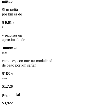
miituo
Si tu tarifa
por km es de
$ 0.61
x
km
y recorres un
aproximado de
300km
al
mes
entonces, con nuestra modalidad
de pago por km serían
$183
al
mes
$1,726
pago inicial
$3,922