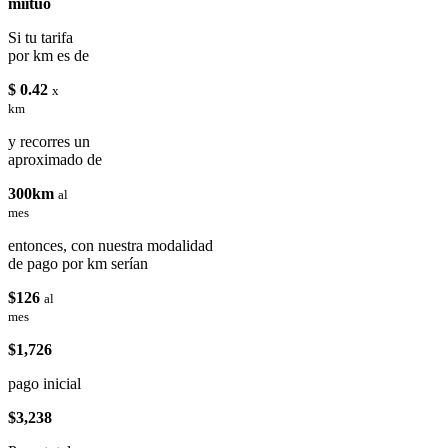
miituo
Si tu tarifa
por km es de
$ 0.42
x
km
y recorres un
aproximado de
300km
al
mes
entonces, con nuestra modalidad
de pago por km serían
$126
al
mes
$1,726
pago inicial
$3,238