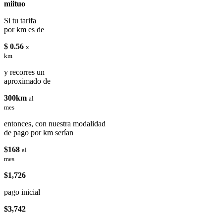
miituo
Si tu tarifa
por km es de
$ 0.56
x
km
y recorres un
aproximado de
300km
al
mes
entonces, con nuestra modalidad
de pago por km serían
$168
al
mes
$1,726
pago inicial
$3,742