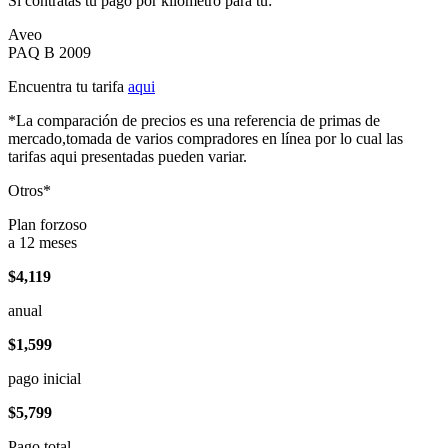
Si contratas tu pago por kilómetro para tu:
Aveo
PAQ B 2009
Encuentra tu tarifa
aqui
*La comparación de precios es una referencia de primas de
mercado,tomada de varios compradores en línea por lo cual las
tarifas aqui presentadas pueden variar.
Otros*
Plan forzoso
a 12 meses
$4,119
anual
$1,599
pago inicial
$5,799
Pago total