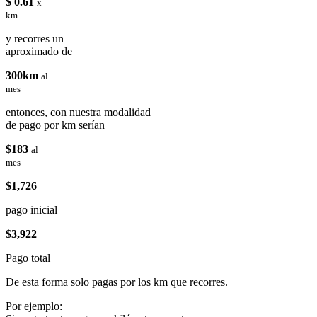
$ 0.61
x
km
y recorres un
aproximado de
300km
al
mes
entonces, con nuestra modalidad
de pago por km serían
$183
al
mes
$1,726
pago inicial
$3,922
Pago total
De esta forma solo pagas por los km que recorres.
Por ejemplo: