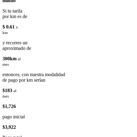
miituo
Si tu tarifa
por km es de
$ 0.61
x
km
y recorres un
aproximado de
300km
al
mes
entonces, con nuestra modalidad
de pago por km serían
$183
al
mes
$1,726
pago inicial
$3,922