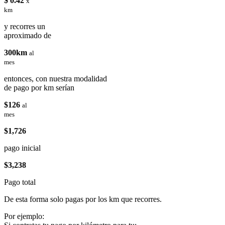
$ 0.42
x
km
y recorres un
aproximado de
300km
al
mes
entonces, con nuestra modalidad
de pago por km serían
$126
al
mes
$1,726
pago inicial
$3,238
Pago total
De esta forma solo pagas por los km que recorres.
Por ejemplo: