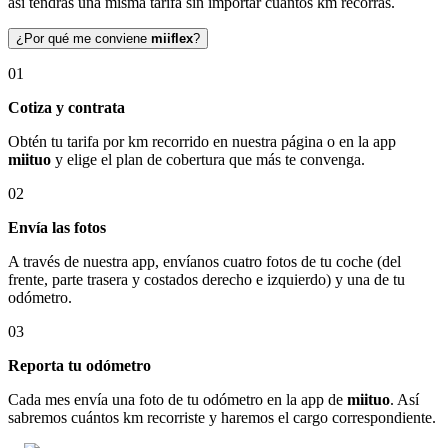
así tendrás una misma tarifa sin importar cuántos km recorras.
¿Por qué me conviene
miiflex
?
01
Cotiza y contrata
Obtén tu tarifa por km recorrido en nuestra página o en la app
miituo
y elige el plan de cobertura que más te convenga.
02
Envía las fotos
A través de nuestra app, envíanos cuatro fotos de tu coche (del
frente, parte trasera y costados derecho e izquierdo) y una de tu
odómetro.
03
Reporta tu odómetro
Cada mes envía una foto de tu odómetro en la app de
miituo
. Así
sabremos cuántos km recorriste y haremos el cargo correspondiente.