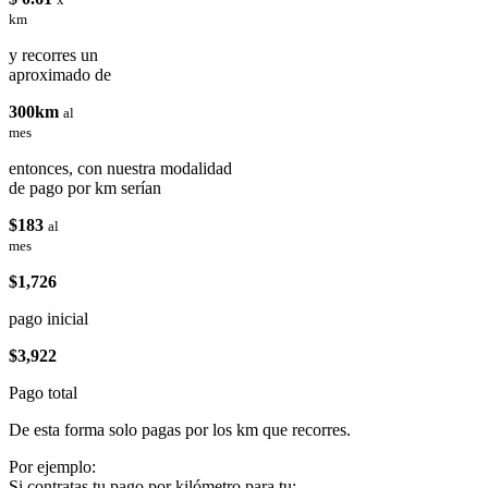
km
y recorres un
aproximado de
300km
al
mes
entonces, con nuestra modalidad
de pago por km serían
$183
al
mes
$1,726
pago inicial
$3,922
Pago total
De esta forma solo pagas por los km que recorres.
Por ejemplo:
Si contratas tu pago por kilómetro para tu: