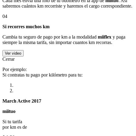
Cada mes envía una foto de tu odómetro en la app de
miituo
. Así
sabremos cuántos km recorriste y haremos el cargo correspondiente.
04
Si recorres muchos km
Cambia tu seguro de pago por km a la modalidad
miiflex
y paga
siempre la misma tarifa, sin importar cuantos km recorras.
Ver video
Cerrar
Por ejemplo:
Si contratas tu pago por kilómetro para tu:
March Active 2017
miituo
Si tu tarifa
por km es de