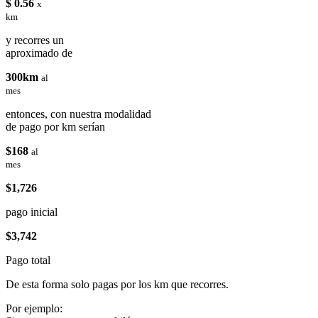
$ 0.56
x
km
y recorres un
aproximado de
300km
al
mes
entonces, con nuestra modalidad
de pago por km serían
$168
al
mes
$1,726
pago inicial
$3,742
Pago total
De esta forma solo pagas por los km que recorres.
Por ejemplo: