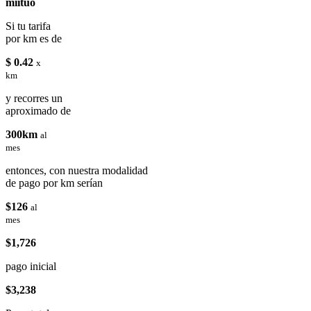
miituo
Si tu tarifa
por km es de
$ 0.42
x
km
y recorres un
aproximado de
300km
al
mes
entonces, con nuestra modalidad
de pago por km serían
$126
al
mes
$1,726
pago inicial
$3,238