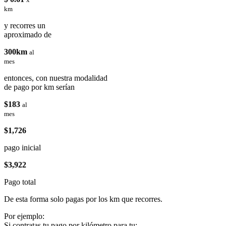
km
y recorres un
aproximado de
300km
al
mes
entonces, con nuestra modalidad
de pago por km serían
$183
al
mes
$1,726
pago inicial
$3,922
Pago total
De esta forma solo pagas por los km que recorres.
Por ejemplo:
Si contratas tu pago por kilómetro para tu: