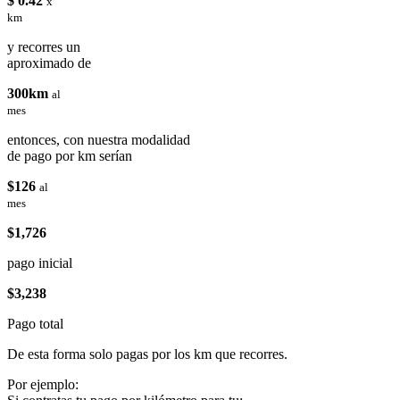
$ 0.42
x
km
y recorres un
aproximado de
300km
al
mes
entonces, con nuestra modalidad
de pago por km serían
$126
al
mes
$1,726
pago inicial
$3,238
Pago total
De esta forma solo pagas por los km que recorres.
Por ejemplo: