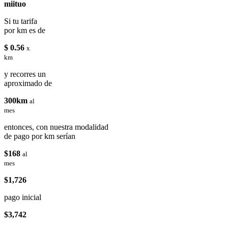
miituo
Si tu tarifa
por km es de
$ 0.56
x
km
y recorres un
aproximado de
300km
al
mes
entonces, con nuestra modalidad
de pago por km serían
$168
al
mes
$1,726
pago inicial
$3,742