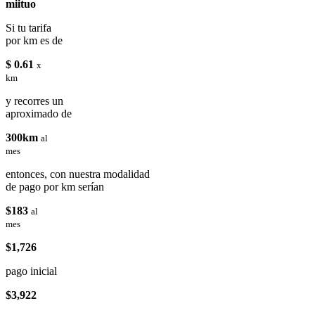
miituo
Si tu tarifa
por km es de
$ 0.61
x
km
y recorres un
aproximado de
300km
al
mes
entonces, con nuestra modalidad
de pago por km serían
$183
al
mes
$1,726
pago inicial
$3,922