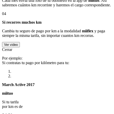
Cada mes envía una foto de tu odómetro en la app de
miituo
. Así
sabremos cuántos km recorriste y haremos el cargo correspondiente.
04
Si recorres muchos km
Cambia tu seguro de pago por km a la modalidad
miiflex
y paga
siempre la misma tarifa, sin importar cuantos km recorras.
Ver video
Cerrar
Por ejemplo:
Si contratas tu pago por kilómetro para tu:
March Active 2017
miituo
Si tu tarifa
por km es de