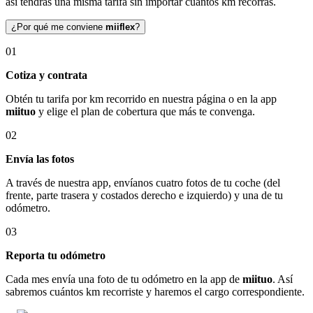
así tendrás una misma tarifa sin importar cuántos km recorras.
¿Por qué me conviene
miiflex
?
01
Cotiza y contrata
Obtén tu tarifa por km recorrido en nuestra página o en la app
miituo
y elige el plan de cobertura que más te convenga.
02
Envía las fotos
A través de nuestra app, envíanos cuatro fotos de tu coche (del
frente, parte trasera y costados derecho e izquierdo) y una de tu
odómetro.
03
Reporta tu odómetro
Cada mes envía una foto de tu odómetro en la app de
miituo
. Así
sabremos cuántos km recorriste y haremos el cargo correspondiente.