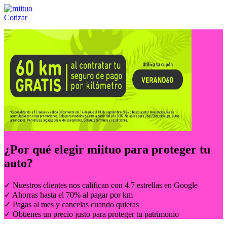
Cotizar
Llámanos al:
(55) 84-21-05-00
ó
800-953-00-59
¿Por qué elegir
miituo
para proteger tu
auto?
✓ Nuestros clientes nos califican con 4.7 estrellas en Google
✓ Ahorras hasta el 70% al pagar por km
✓ Pagas al mes y cancelas cuando quieras
✓ Obtienes un precio justo para proteger tu patrimonio