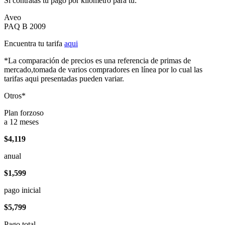
Si contratas tu pago por kilómetro para tu:
Aveo
PAQ B 2009
Encuentra tu tarifa
aqui
*La comparación de precios es una referencia de primas de
mercado,tomada de varios compradores en línea por lo cual las
tarifas aqui presentadas pueden variar.
Otros*
Plan forzoso
a 12 meses
$4,119
anual
$1,599
pago inicial
$5,799
Pago total