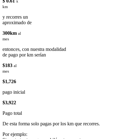
$ 0.61
x
km
y recorres un
aproximado de
300km
al
mes
entonces, con nuestra modalidad
de pago por km serían
$183
al
mes
$1,726
pago inicial
$3,922
Pago total
De esta forma solo pagas por los km que recorres.
Por ejemplo: