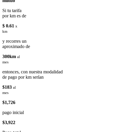
miituo
Si tu tarifa
por km es de
$ 0.61
x
km
y recorres un
aproximado de
300km
al
mes
entonces, con nuestra modalidad
de pago por km serían
$183
al
mes
$1,726
pago inicial
$3,922