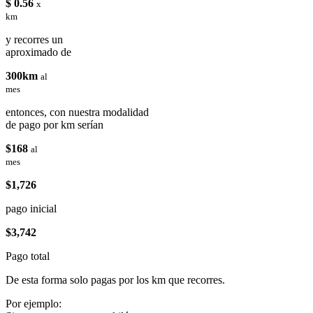
$ 0.56
x
km
y recorres un
aproximado de
300km
al
mes
entonces, con nuestra modalidad
de pago por km serían
$168
al
mes
$1,726
pago inicial
$3,742
Pago total
De esta forma solo pagas por los km que recorres.
Por ejemplo: