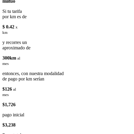
miituo
Si tu tarifa
por km es de
$ 0.42
x
km
y recorres un
aproximado de
300km
al
mes
entonces, con nuestra modalidad
de pago por km serían
$126
al
mes
$1,726
pago inicial
$3,238