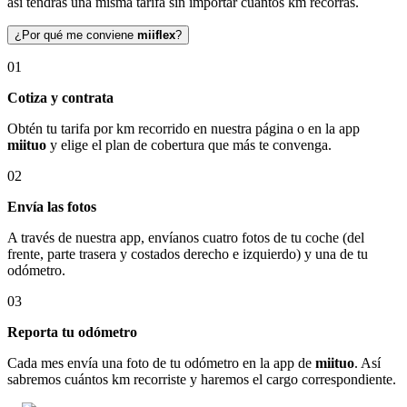
así tendrás una misma tarifa sin importar cuántos km recorras.
¿Por qué me conviene
miiflex
?
01
Cotiza y contrata
Obtén tu tarifa por km recorrido en nuestra página o en la app
miituo
y elige el plan de cobertura que más te convenga.
02
Envía las fotos
A través de nuestra app, envíanos cuatro fotos de tu coche (del
frente, parte trasera y costados derecho e izquierdo) y una de tu
odómetro.
03
Reporta tu odómetro
Cada mes envía una foto de tu odómetro en la app de
miituo
. Así
sabremos cuántos km recorriste y haremos el cargo correspondiente.