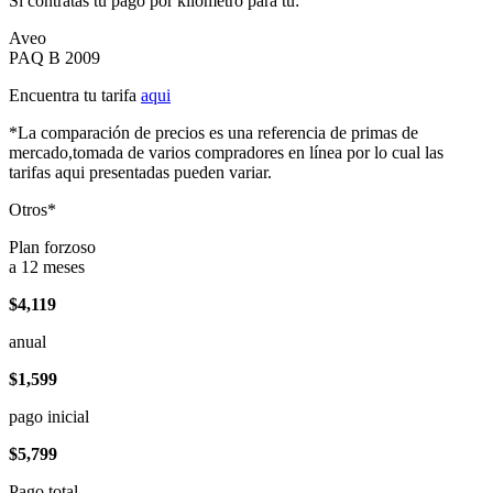
Si contratas tu pago por kilómetro para tu:
Aveo
PAQ B 2009
Encuentra tu tarifa
aqui
*La comparación de precios es una referencia de primas de
mercado,tomada de varios compradores en línea por lo cual las
tarifas aqui presentadas pueden variar.
Otros*
Plan forzoso
a 12 meses
$4,119
anual
$1,599
pago inicial
$5,799
Pago total