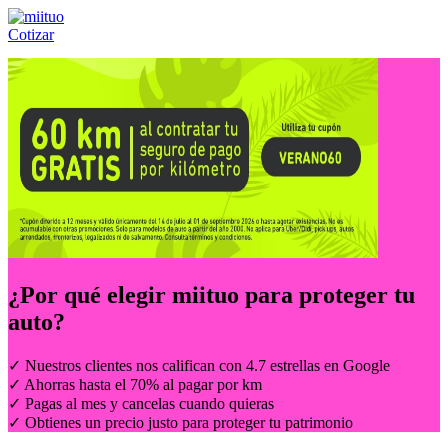
Cotizar
Llámanos al:
(55) 84-21-05-00
ó
800-953-00-59
¿Por qué elegir
miituo
para proteger tu
auto?
✓ Nuestros clientes nos califican con 4.7 estrellas en Google
✓ Ahorras hasta el 70% al pagar por km
✓ Pagas al mes y cancelas cuando quieras
✓ Obtienes un precio justo para proteger tu patrimonio