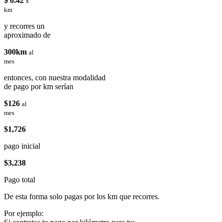
$ 0.42
x
km
y recorres un
aproximado de
300km
al
mes
entonces, con nuestra modalidad
de pago por km serían
$126
al
mes
$1,726
pago inicial
$3,238
Pago total
De esta forma solo pagas por los km que recorres.
Por ejemplo: