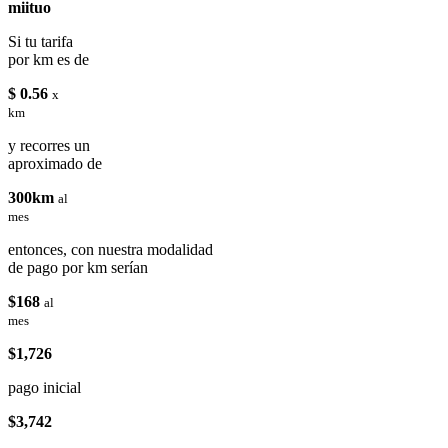
miituo
Si tu tarifa
por km es de
$ 0.56
x
km
y recorres un
aproximado de
300km
al
mes
entonces, con nuestra modalidad
de pago por km serían
$168
al
mes
$1,726
pago inicial
$3,742