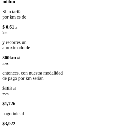
miituo
Si tu tarifa
por km es de
$ 0.61
x
km
y recorres un
aproximado de
300km
al
mes
entonces, con nuestra modalidad
de pago por km serían
$183
al
mes
$1,726
pago inicial
$3,922