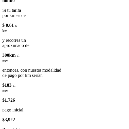
miituo
Si tu tarifa
por km es de
$ 0.61
x
km
y recorres un
aproximado de
300km
al
mes
entonces, con nuestra modalidad
de pago por km serían
$183
al
mes
$1,726
pago inicial
$3,922