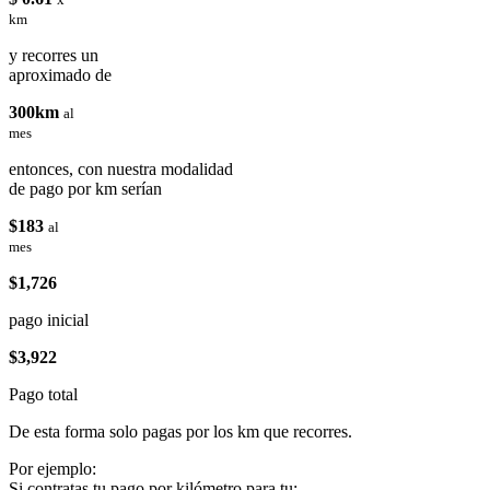
km
y recorres un
aproximado de
300km
al
mes
entonces, con nuestra modalidad
de pago por km serían
$183
al
mes
$1,726
pago inicial
$3,922
Pago total
De esta forma solo pagas por los km que recorres.
Por ejemplo:
Si contratas tu pago por kilómetro para tu: