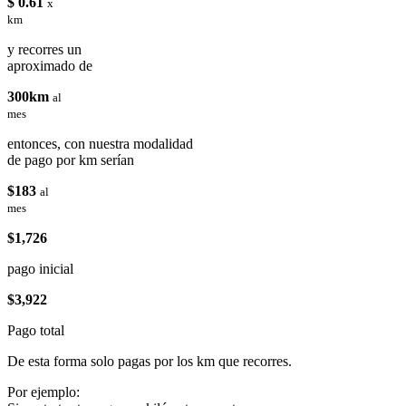
$ 0.61
x
km
y recorres un
aproximado de
300km
al
mes
entonces, con nuestra modalidad
de pago por km serían
$183
al
mes
$1,726
pago inicial
$3,922
Pago total
De esta forma solo pagas por los km que recorres.
Por ejemplo: