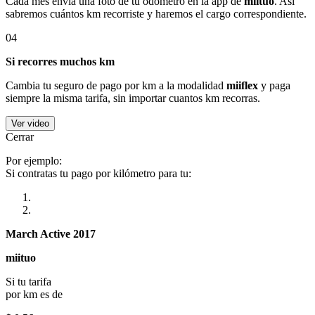
Cada mes envía una foto de tu odómetro en la app de
miituo
. Así
sabremos cuántos km recorriste y haremos el cargo correspondiente.
04
Si recorres muchos km
Cambia tu seguro de pago por km a la modalidad
miiflex
y paga
siempre la misma tarifa, sin importar cuantos km recorras.
Ver video
Cerrar
Por ejemplo:
Si contratas tu pago por kilómetro para tu:
March Active 2017
miituo
Si tu tarifa
por km es de