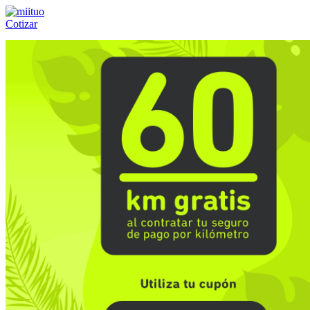
Cotizar
Llámanos al:
(55) 84-21-05-00
ó
800-953-00-59