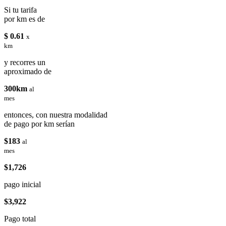
Si tu tarifa
por km es de
$ 0.61
x
km
y recorres un
aproximado de
300km
al
mes
entonces, con nuestra modalidad
de pago por km serían
$183
al
mes
$1,726
pago inicial
$3,922
Pago total