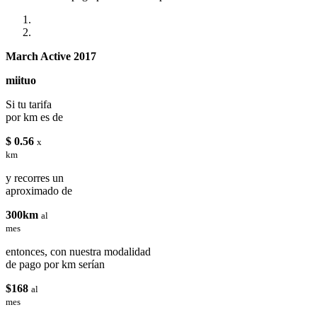
March Active 2017
miituo
Si tu tarifa
por km es de
$ 0.56
x
km
y recorres un
aproximado de
300km
al
mes
entonces, con nuestra modalidad
de pago por km serían
$168
al
mes