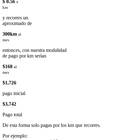
$ 0.56
x
km
y recorres un
aproximado de
300km
al
mes
entonces, con nuestra modalidad
de pago por km serían
$168
al
mes
$1,726
pago inicial
$3,742
Pago total
De esta forma solo pagas por los km que recorres.
Por ejemplo: