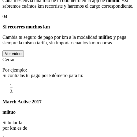
Cada mes envía una foto de tu odómetro en la app de
miituo
. Así
sabremos cuántos km recorriste y haremos el cargo correspondiente.
04
Si recorres muchos km
Cambia tu seguro de pago por km a la modalidad
miiflex
y paga
siempre la misma tarifa, sin importar cuantos km recorras.
Ver video
Cerrar
Por ejemplo:
Si contratas tu pago por kilómetro para tu:
March Active 2017
miituo
Si tu tarifa
por km es de