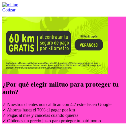
Cotizar
Llámanos al:
(55) 84-21-05-00
ó
800-953-00-59
¿Por qué elegir
miituo
para proteger tu
auto?
✓ Nuestros clientes nos califican con 4.7 estrellas en Google
✓ Ahorras hasta el 70% al pagar por km
✓ Pagas al mes y cancelas cuando quieras
✓ Obtienes un precio justo para proteger tu patrimonio