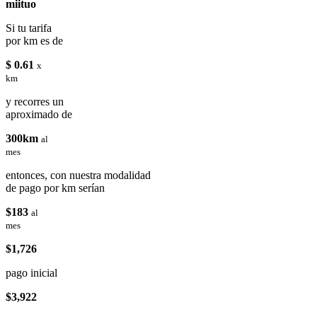
miituo
Si tu tarifa
por km es de
$ 0.61
x
km
y recorres un
aproximado de
300km
al
mes
entonces, con nuestra modalidad
de pago por km serían
$183
al
mes
$1,726
pago inicial
$3,922