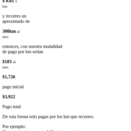
$ 0.61
x
km
y recorres un
aproximado de
300km
al
mes
entonces, con nuestra modalidad
de pago por km serían
$183
al
mes
$1,726
pago inicial
$3,922
Pago total
De esta forma solo pagas por los km que recorres.
Por ejemplo: