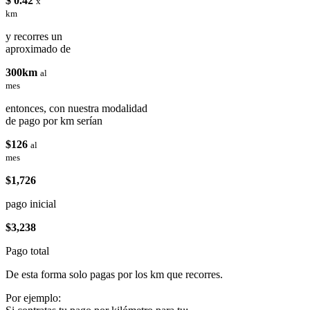
$ 0.42
x
km
y recorres un
aproximado de
300km
al
mes
entonces, con nuestra modalidad
de pago por km serían
$126
al
mes
$1,726
pago inicial
$3,238
Pago total
De esta forma solo pagas por los km que recorres.
Por ejemplo: