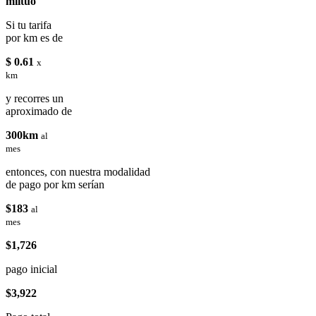
miituo
Si tu tarifa
por km es de
$ 0.61
x
km
y recorres un
aproximado de
300km
al
mes
entonces, con nuestra modalidad
de pago por km serían
$183
al
mes
$1,726
pago inicial
$3,922