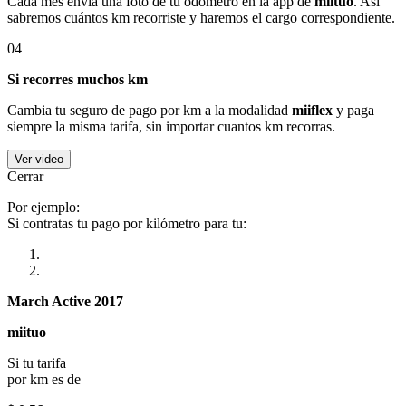
Cada mes envía una foto de tu odómetro en la app de
miituo
. Así
sabremos cuántos km recorriste y haremos el cargo correspondiente.
04
Si recorres muchos km
Cambia tu seguro de pago por km a la modalidad
miiflex
y paga
siempre la misma tarifa, sin importar cuantos km recorras.
Ver video
Cerrar
Por ejemplo:
Si contratas tu pago por kilómetro para tu:
March Active 2017
miituo
Si tu tarifa
por km es de