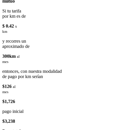
miituo
Si tu tarifa
por km es de
$ 0.42
x
km
y recorres un
aproximado de
300km
al
mes
entonces, con nuestra modalidad
de pago por km serían
$126
al
mes
$1,726
pago inicial
$3,238