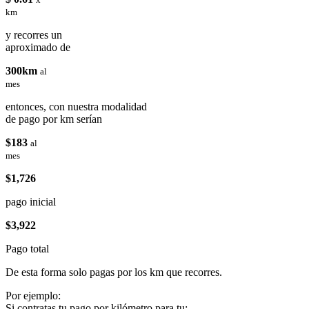
km
y recorres un
aproximado de
300km
al
mes
entonces, con nuestra modalidad
de pago por km serían
$183
al
mes
$1,726
pago inicial
$3,922
Pago total
De esta forma solo pagas por los km que recorres.
Por ejemplo:
Si contratas tu pago por kilómetro para tu: