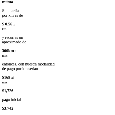
miituo
Si tu tarifa
por km es de
$ 0.56
x
km
y recorres un
aproximado de
300km
al
mes
entonces, con nuestra modalidad
de pago por km serían
$168
al
mes
$1,726
pago inicial
$3,742