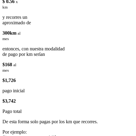
$ 0.56
x
km
y recorres un
aproximado de
300km
al
mes
entonces, con nuestra modalidad
de pago por km serían
$168
al
mes
$1,726
pago inicial
$3,742
Pago total
De esta forma solo pagas por los km que recorres.
Por ejemplo: