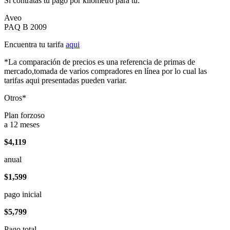
Si contratas tu pago por kilómetro para tu:
Aveo
PAQ B 2009
Encuentra tu tarifa
aqui
*La comparación de precios es una referencia de primas de
mercado,tomada de varios compradores en línea por lo cual las
tarifas aqui presentadas pueden variar.
Otros*
Plan forzoso
a 12 meses
$4,119
anual
$1,599
pago inicial
$5,799
Pago total