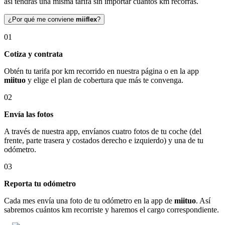
así tendrás una misma tarifa sin importar cuántos km recorras.
¿Por qué me conviene
miiflex
?
01
Cotiza y contrata
Obtén tu tarifa por km recorrido en nuestra página o en la app
miituo
y elige el plan de cobertura que más te convenga.
02
Envía las fotos
A través de nuestra app, envíanos cuatro fotos de tu coche (del
frente, parte trasera y costados derecho e izquierdo) y una de tu
odómetro.
03
Reporta tu odómetro
Cada mes envía una foto de tu odómetro en la app de
miituo
. Así
sabremos cuántos km recorriste y haremos el cargo correspondiente.