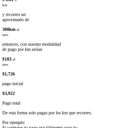
km
y recorres un
aproximado de
300km
al
mes
entonces, con nuestra modalidad
de pago por km serían
$183
al
mes
$1,726
pago inicial
$3,922
Pago total
De esta forma solo pagas por los km que recorres.
Por ejemplo:
Si contratas tu pago por kilómetro para tu: