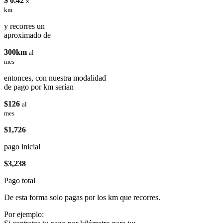
$ 0.42
x
km
y recorres un
aproximado de
300km
al
mes
entonces, con nuestra modalidad
de pago por km serían
$126
al
mes
$1,726
pago inicial
$3,238
Pago total
De esta forma solo pagas por los km que recorres.
Por ejemplo: