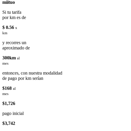
miituo
Si tu tarifa
por km es de
$ 0.56
x
km
y recorres un
aproximado de
300km
al
mes
entonces, con nuestra modalidad
de pago por km serían
$168
al
mes
$1,726
pago inicial
$3,742