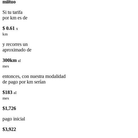
miituo
Si tu tarifa
por km es de
$ 0.61
x
km
y recorres un
aproximado de
300km
al
mes
entonces, con nuestra modalidad
de pago por km serían
$183
al
mes
$1,726
pago inicial
$3,922