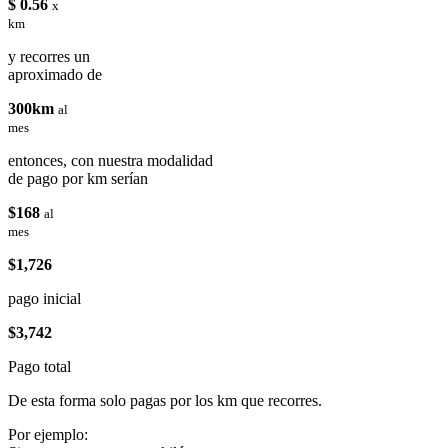
$ 0.56
x
km
y recorres un
aproximado de
300km
al
mes
entonces, con nuestra modalidad
de pago por km serían
$168
al
mes
$1,726
pago inicial
$3,742
Pago total
De esta forma solo pagas por los km que recorres.
Por ejemplo: