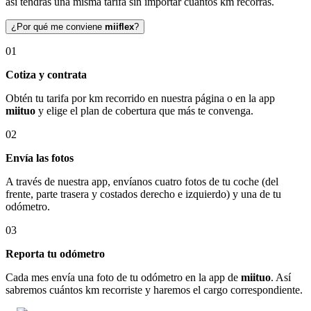
así tendrás una misma tarifa sin importar cuántos km recorras.
¿Por qué me conviene
miiflex
?
01
Cotiza y contrata
Obtén tu tarifa por km recorrido en nuestra página o en la app
miituo
y elige el plan de cobertura que más te convenga.
02
Envía las fotos
A través de nuestra app, envíanos cuatro fotos de tu coche (del
frente, parte trasera y costados derecho e izquierdo) y una de tu
odómetro.
03
Reporta tu odómetro
Cada mes envía una foto de tu odómetro en la app de
miituo
. Así
sabremos cuántos km recorriste y haremos el cargo correspondiente.