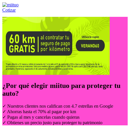
Cotizar
Llámanos al:
(55) 84-21-05-00
ó
800-953-00-59
¿Por qué elegir
miituo
para proteger tu
auto?
✓ Nuestros clientes nos califican con 4.7 estrellas en Google
✓ Ahorras hasta el 70% al pagar por km
✓ Pagas al mes y cancelas cuando quieras
✓ Obtienes un precio justo para proteger tu patrimonio