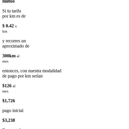
miituo
Si tu tarifa
por km es de
$ 0.42
x
km
y recorres un
aproximado de
300km
al
mes
entonces, con nuestra modalidad
de pago por km serían
$126
al
mes
$1,726
pago inicial
$3,238