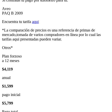
Si contratas tu pago por kilómetro para tu:
Aveo
PAQ B 2009
Encuentra tu tarifa
aqui
*La comparación de precios es una referencia de primas de
mercado,tomada de varios compradores en línea por lo cual las
tarifas aqui presentadas pueden variar.
Otros*
Plan forzoso
a 12 meses
$4,119
anual
$1,599
pago inicial
$5,799
Pago total