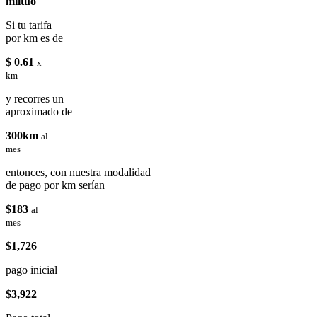
miituo
Si tu tarifa
por km es de
$ 0.61
x
km
y recorres un
aproximado de
300km
al
mes
entonces, con nuestra modalidad
de pago por km serían
$183
al
mes
$1,726
pago inicial
$3,922