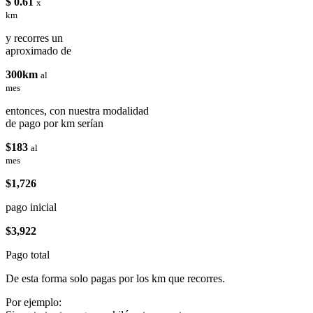
$ 0.61
x
km
y recorres un
aproximado de
300km
al
mes
entonces, con nuestra modalidad
de pago por km serían
$183
al
mes
$1,726
pago inicial
$3,922
Pago total
De esta forma solo pagas por los km que recorres.
Por ejemplo: