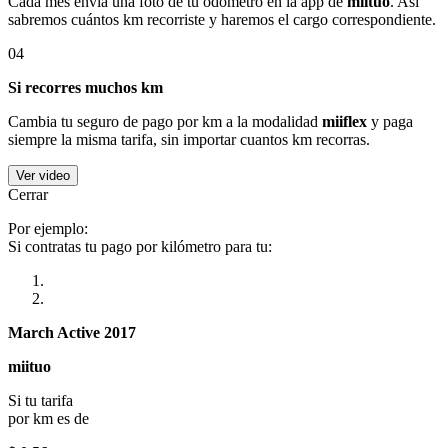
Cada mes envía una foto de tu odómetro en la app de
miituo
. Así
sabremos cuántos km recorriste y haremos el cargo correspondiente.
04
Si recorres muchos km
Cambia tu seguro de pago por km a la modalidad
miiflex
y paga
siempre la misma tarifa, sin importar cuantos km recorras.
Ver video
Cerrar
Por ejemplo:
Si contratas tu pago por kilómetro para tu:
March Active 2017
miituo
Si tu tarifa
por km es de