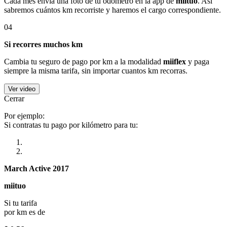
Cada mes envía una foto de tu odómetro en la app de
miituo
. Así
sabremos cuántos km recorriste y haremos el cargo correspondiente.
04
Si recorres muchos km
Cambia tu seguro de pago por km a la modalidad
miiflex
y paga
siempre la misma tarifa, sin importar cuantos km recorras.
Ver video
Cerrar
Por ejemplo:
Si contratas tu pago por kilómetro para tu:
March Active 2017
miituo
Si tu tarifa
por km es de