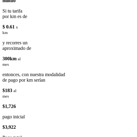
miituo
Si tu tarifa
por km es de
$ 0.61
x
km
y recorres un
aproximado de
300km
al
mes
entonces, con nuestra modalidad
de pago por km serían
$183
al
mes
$1,726
pago inicial
$3,922