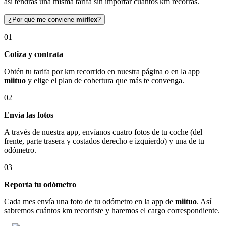
así tendrás una misma tarifa sin importar cuántos km recorras.
¿Por qué me conviene
miiflex
?
01
Cotiza y contrata
Obtén tu tarifa por km recorrido en nuestra página o en la app
miituo
y elige el plan de cobertura que más te convenga.
02
Envía las fotos
A través de nuestra app, envíanos cuatro fotos de tu coche (del
frente, parte trasera y costados derecho e izquierdo) y una de tu
odómetro.
03
Reporta tu odómetro
Cada mes envía una foto de tu odómetro en la app de
miituo
. Así
sabremos cuántos km recorriste y haremos el cargo correspondiente.