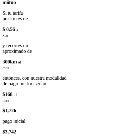
miituo
Si tu tarifa
por km es de
$ 0.56
x
km
y recorres un
aproximado de
300km
al
mes
entonces, con nuestra modalidad
de pago por km serían
$168
al
mes
$1,726
pago inicial
$3,742