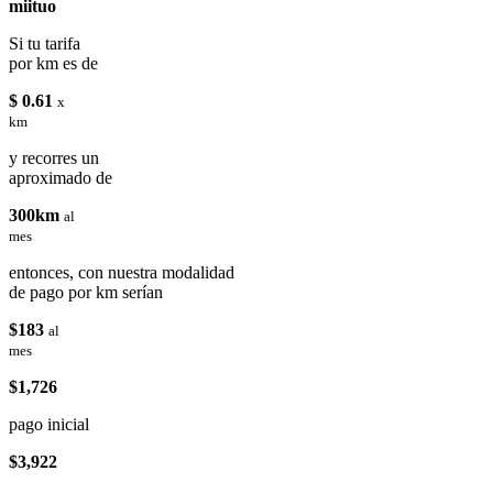
miituo
Si tu tarifa
por km es de
$ 0.61
x
km
y recorres un
aproximado de
300km
al
mes
entonces, con nuestra modalidad
de pago por km serían
$183
al
mes
$1,726
pago inicial
$3,922