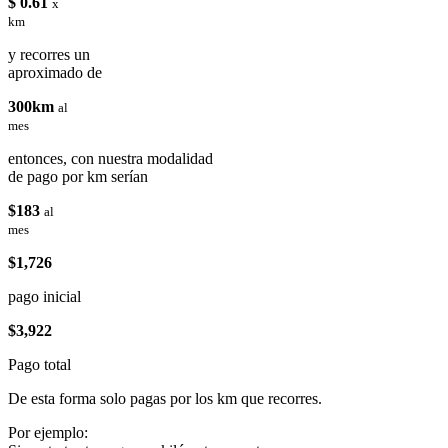
$ 0.61
x
km
y recorres un
aproximado de
300km
al
mes
entonces, con nuestra modalidad
de pago por km serían
$183
al
mes
$1,726
pago inicial
$3,922
Pago total
De esta forma solo pagas por los km que recorres.
Por ejemplo: