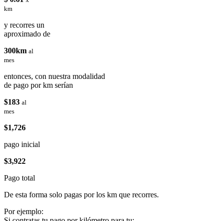
km
y recorres un
aproximado de
300km
al
mes
entonces, con nuestra modalidad
de pago por km serían
$183
al
mes
$1,726
pago inicial
$3,922
Pago total
De esta forma solo pagas por los km que recorres.
Por ejemplo:
Si contratas tu pago por kilómetro para tu: