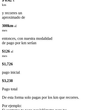
$ 0.42
x
km
y recorres un
aproximado de
300km
al
mes
entonces, con nuestra modalidad
de pago por km serían
$126
al
mes
$1,726
pago inicial
$3,238
Pago total
De esta forma solo pagas por los km que recorres.
Por ejemplo: