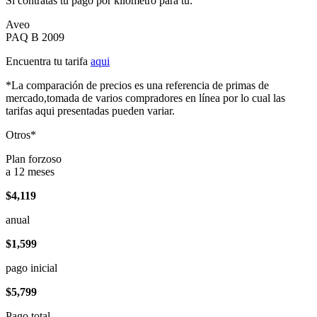
Si contratas tu pago por kilómetro para tu:
Aveo
PAQ B 2009
Encuentra tu tarifa
aqui
*La comparación de precios es una referencia de primas de
mercado,tomada de varios compradores en línea por lo cual las
tarifas aqui presentadas pueden variar.
Otros*
Plan forzoso
a 12 meses
$4,119
anual
$1,599
pago inicial
$5,799
Pago total