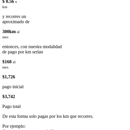
$ 0.56
x
km
y recorres un
aproximado de
300km
al
mes
entonces, con nuestra modalidad
de pago por km serían
$168
al
mes
$1,726
pago inicial
$3,742
Pago total
De esta forma solo pagas por los km que recorres.
Por ejemplo: