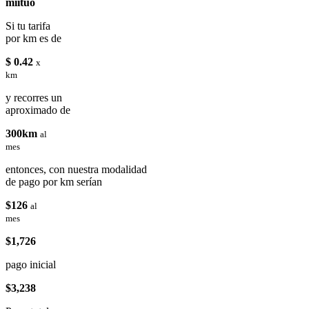
miituo
Si tu tarifa
por km es de
$ 0.42
x
km
y recorres un
aproximado de
300km
al
mes
entonces, con nuestra modalidad
de pago por km serían
$126
al
mes
$1,726
pago inicial
$3,238