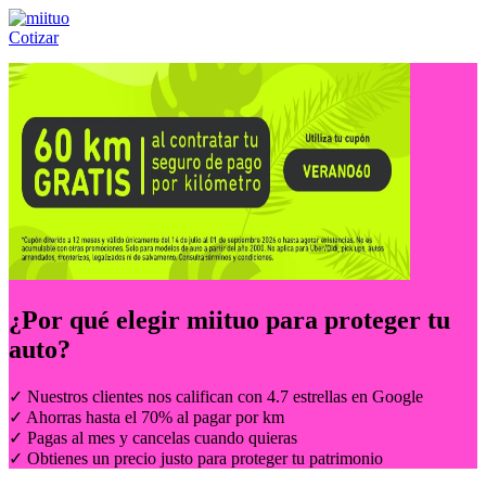
Cotizar
Llámanos al:
(55) 84-21-05-00
ó
800-953-00-59
¿Por qué elegir
miituo
para proteger tu
auto?
✓ Nuestros clientes nos califican con 4.7 estrellas en Google
✓ Ahorras hasta el 70% al pagar por km
✓ Pagas al mes y cancelas cuando quieras
✓ Obtienes un precio justo para proteger tu patrimonio