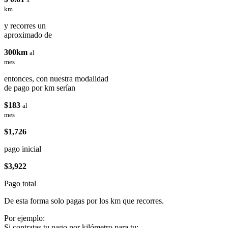
km
y recorres un
aproximado de
300km
al
mes
entonces, con nuestra modalidad
de pago por km serían
$183
al
mes
$1,726
pago inicial
$3,922
Pago total
De esta forma solo pagas por los km que recorres.
Por ejemplo:
Si contratas tu pago por kilómetro para tu: