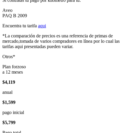
Si contratas tu pago por kilómetro para tu:
Aveo
PAQ B 2009
Encuentra tu tarifa
aqui
*La comparación de precios es una referencia de primas de
mercado,tomada de varios compradores en línea por lo cual las
tarifas aqui presentadas pueden variar.
Otros*
Plan forzoso
a 12 meses
$4,119
anual
$1,599
pago inicial
$5,799
Pago total