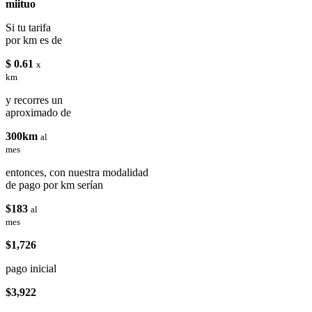
miituo
Si tu tarifa
por km es de
$ 0.61
x
km
y recorres un
aproximado de
300km
al
mes
entonces, con nuestra modalidad
de pago por km serían
$183
al
mes
$1,726
pago inicial
$3,922