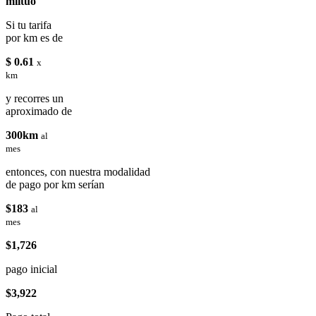
miituo
Si tu tarifa
por km es de
$ 0.61
x
km
y recorres un
aproximado de
300km
al
mes
entonces, con nuestra modalidad
de pago por km serían
$183
al
mes
$1,726
pago inicial
$3,922