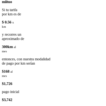
miituo
Si tu tarifa
por km es de
$ 0.56
x
km
y recorres un
aproximado de
300km
al
mes
entonces, con nuestra modalidad
de pago por km serían
$168
al
mes
$1,726
pago inicial
$3,742