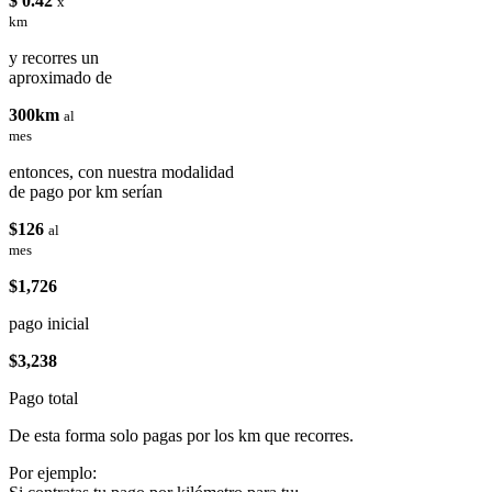
$ 0.42
x
km
y recorres un
aproximado de
300km
al
mes
entonces, con nuestra modalidad
de pago por km serían
$126
al
mes
$1,726
pago inicial
$3,238
Pago total
De esta forma solo pagas por los km que recorres.
Por ejemplo: