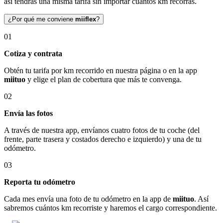
así tendrás una misma tarifa sin importar cuántos km recorras.
¿Por qué me conviene
miiflex
?
01
Cotiza y contrata
Obtén tu tarifa por km recorrido en nuestra página o en la app
miituo
y elige el plan de cobertura que más te convenga.
02
Envía las fotos
A través de nuestra app, envíanos cuatro fotos de tu coche (del
frente, parte trasera y costados derecho e izquierdo) y una de tu
odómetro.
03
Reporta tu odómetro
Cada mes envía una foto de tu odómetro en la app de
miituo
. Así
sabremos cuántos km recorriste y haremos el cargo correspondiente.