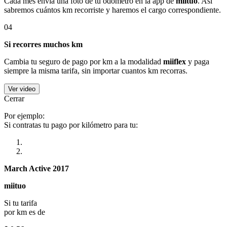
Cada mes envía una foto de tu odómetro en la app de
miituo
. Así
sabremos cuántos km recorriste y haremos el cargo correspondiente.
04
Si recorres muchos km
Cambia tu seguro de pago por km a la modalidad
miiflex
y paga
siempre la misma tarifa, sin importar cuantos km recorras.
Ver video
Cerrar
Por ejemplo:
Si contratas tu pago por kilómetro para tu:
March Active 2017
miituo
Si tu tarifa
por km es de