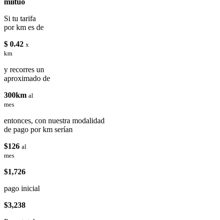
miituo
Si tu tarifa
por km es de
$ 0.42
x
km
y recorres un
aproximado de
300km
al
mes
entonces, con nuestra modalidad
de pago por km serían
$126
al
mes
$1,726
pago inicial
$3,238