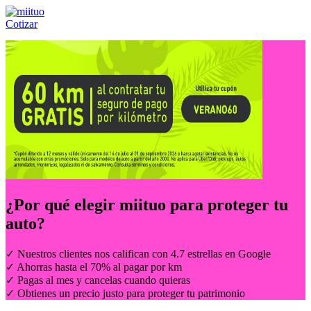
Cotizar
Llámanos al:
(55) 84-21-05-00
ó
800-953-00-59
¿Por qué elegir
miituo
para proteger tu
auto?
✓ Nuestros clientes nos califican con 4.7 estrellas en Google
✓ Ahorras hasta el 70% al pagar por km
✓ Pagas al mes y cancelas cuando quieras
✓ Obtienes un precio justo para proteger tu patrimonio