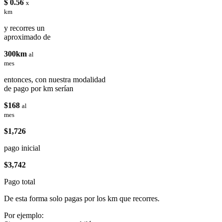
$ 0.56
x
km
y recorres un
aproximado de
300km
al
mes
entonces, con nuestra modalidad
de pago por km serían
$168
al
mes
$1,726
pago inicial
$3,742
Pago total
De esta forma solo pagas por los km que recorres.
Por ejemplo: