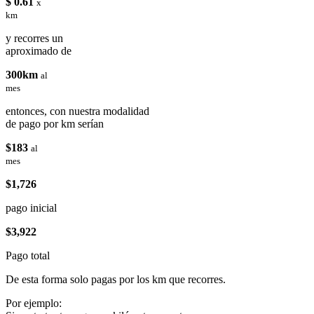
$ 0.61
x
km
y recorres un
aproximado de
300km
al
mes
entonces, con nuestra modalidad
de pago por km serían
$183
al
mes
$1,726
pago inicial
$3,922
Pago total
De esta forma solo pagas por los km que recorres.
Por ejemplo: