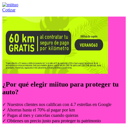
Cotizar
Llámanos al:
(55) 84-21-05-00
ó
800-953-00-59
¿Por qué elegir
miituo
para proteger tu
auto?
✓ Nuestros clientes nos califican con 4.7 estrellas en Google
✓ Ahorras hasta el 70% al pagar por km
✓ Pagas al mes y cancelas cuando quieras
✓ Obtienes un precio justo para proteger tu patrimonio