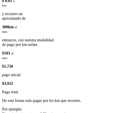
$ 0.61
x
km
y recorres un
aproximado de
300km
al
mes
entonces, con nuestra modalidad
de pago por km serían
$183
al
mes
$1,726
pago inicial
$3,922
Pago total
De esta forma solo pagas por los km que recorres.
Por ejemplo: