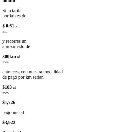
miituo
Si tu tarifa
por km es de
$ 0.61
x
km
y recorres un
aproximado de
300km
al
mes
entonces, con nuestra modalidad
de pago por km serían
$183
al
mes
$1,726
pago inicial
$3,922