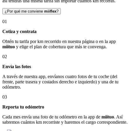
así tendrás una misma tarifa sin importar cuántos km recorras.
¿Por qué me conviene
miiflex
?
01
Cotiza y contrata
Obtén tu tarifa por km recorrido en nuestra página o en la app
miituo
y elige el plan de cobertura que más te convenga.
02
Envía las fotos
A través de nuestra app, envíanos cuatro fotos de tu coche (del
frente, parte trasera y costados derecho e izquierdo) y una de tu
odómetro.
03
Reporta tu odómetro
Cada mes envía una foto de tu odómetro en la app de
miituo
. Así
sabremos cuántos km recorriste y haremos el cargo correspondiente.