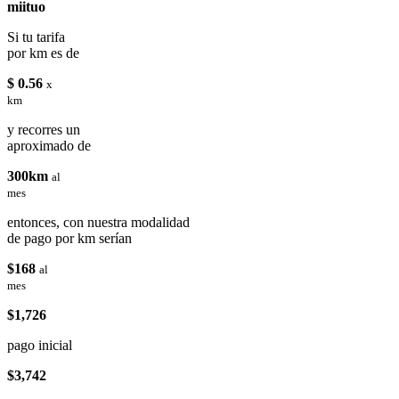
miituo
Si tu tarifa
por km es de
$ 0.56
x
km
y recorres un
aproximado de
300km
al
mes
entonces, con nuestra modalidad
de pago por km serían
$168
al
mes
$1,726
pago inicial
$3,742