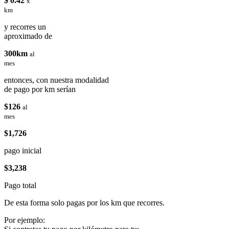
$ 0.42
x
km
y recorres un
aproximado de
300km
al
mes
entonces, con nuestra modalidad
de pago por km serían
$126
al
mes
$1,726
pago inicial
$3,238
Pago total
De esta forma solo pagas por los km que recorres.
Por ejemplo: