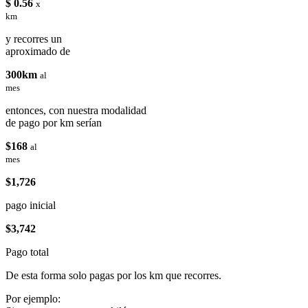
$ 0.56
x
km
y recorres un
aproximado de
300km
al
mes
entonces, con nuestra modalidad
de pago por km serían
$168
al
mes
$1,726
pago inicial
$3,742
Pago total
De esta forma solo pagas por los km que recorres.
Por ejemplo: