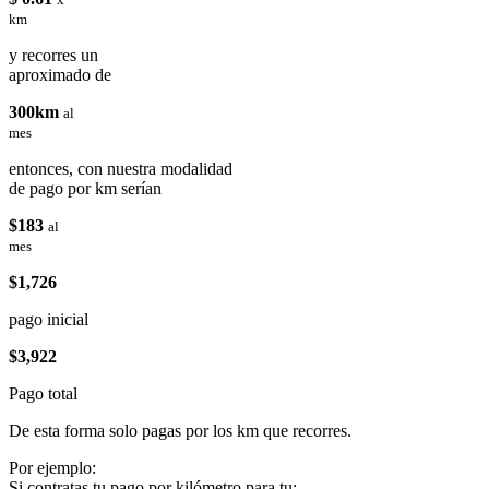
km
y recorres un
aproximado de
300km
al
mes
entonces, con nuestra modalidad
de pago por km serían
$183
al
mes
$1,726
pago inicial
$3,922
Pago total
De esta forma solo pagas por los km que recorres.
Por ejemplo:
Si contratas tu pago por kilómetro para tu: