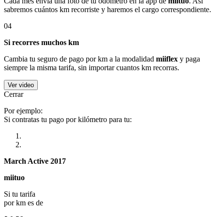
Cada mes envía una foto de tu odómetro en la app de
miituo
. Así
sabremos cuántos km recorriste y haremos el cargo correspondiente.
04
Si recorres muchos km
Cambia tu seguro de pago por km a la modalidad
miiflex
y paga
siempre la misma tarifa, sin importar cuantos km recorras.
Ver video
Cerrar
Por ejemplo:
Si contratas tu pago por kilómetro para tu:
March Active 2017
miituo
Si tu tarifa
por km es de