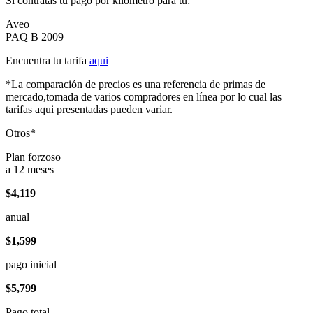
Si contratas tu pago por kilómetro para tu:
Aveo
PAQ B 2009
Encuentra tu tarifa
aqui
*La comparación de precios es una referencia de primas de
mercado,tomada de varios compradores en línea por lo cual las
tarifas aqui presentadas pueden variar.
Otros*
Plan forzoso
a 12 meses
$4,119
anual
$1,599
pago inicial
$5,799
Pago total