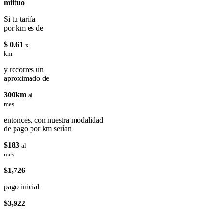
miituo
Si tu tarifa
por km es de
$ 0.61
x
km
y recorres un
aproximado de
300km
al
mes
entonces, con nuestra modalidad
de pago por km serían
$183
al
mes
$1,726
pago inicial
$3,922