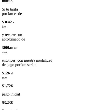
miituo
Si tu tarifa
por km es de
$ 0.42
x
km
y recorres un
aproximado de
300km
al
mes
entonces, con nuestra modalidad
de pago por km serían
$126
al
mes
$1,726
pago inicial
$3,238