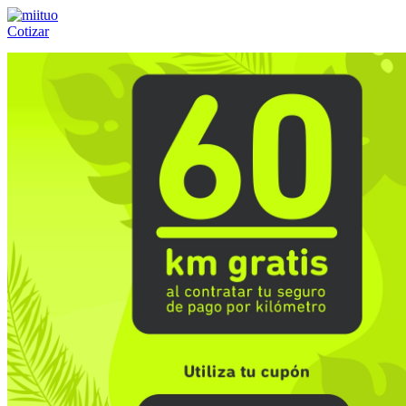
Cotizar
Llámanos al:
(55) 84-21-05-00
ó
800-953-00-59