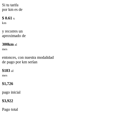
Si tu tarifa
por km es de
$ 0.61
x
km
y recorres un
aproximado de
300km
al
mes
entonces, con nuestra modalidad
de pago por km serían
$183
al
mes
$1,726
pago inicial
$3,922
Pago total