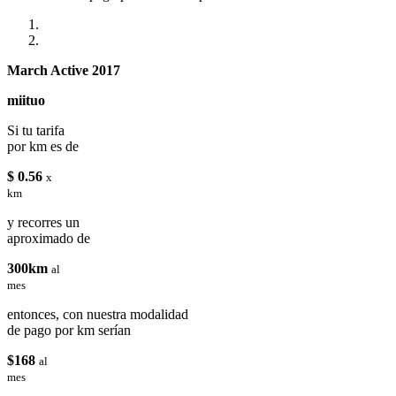
March Active 2017
miituo
Si tu tarifa
por km es de
$ 0.56
x
km
y recorres un
aproximado de
300km
al
mes
entonces, con nuestra modalidad
de pago por km serían
$168
al
mes