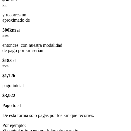
km
y recorres un
aproximado de
300km
al
mes
entonces, con nuestra modalidad
de pago por km serían
$183
al
mes
$1,726
pago inicial
$3,922
Pago total
De esta forma solo pagas por los km que recorres.
Por ejemplo:
Si contratas tu pago por kilómetro para tu: