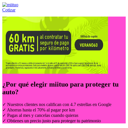
Cotizar
Llámanos al:
(55) 84-21-05-00
ó
800-953-00-59
¿Por qué elegir
miituo
para proteger tu
auto?
✓ Nuestros clientes nos califican con 4.7 estrellas en Google
✓ Ahorras hasta el 70% al pagar por km
✓ Pagas al mes y cancelas cuando quieras
✓ Obtienes un precio justo para proteger tu patrimonio