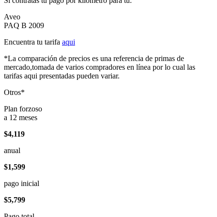
Si contratas tu pago por kilómetro para tu:
Aveo
PAQ B 2009
Encuentra tu tarifa
aqui
*La comparación de precios es una referencia de primas de
mercado,tomada de varios compradores en línea por lo cual las
tarifas aqui presentadas pueden variar.
Otros*
Plan forzoso
a 12 meses
$4,119
anual
$1,599
pago inicial
$5,799
Pago total