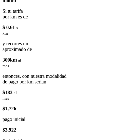
miituo
Si tu tarifa
por km es de
$ 0.61
x
km
y recorres un
aproximado de
300km
al
mes
entonces, con nuestra modalidad
de pago por km serían
$183
al
mes
$1,726
pago inicial
$3,922