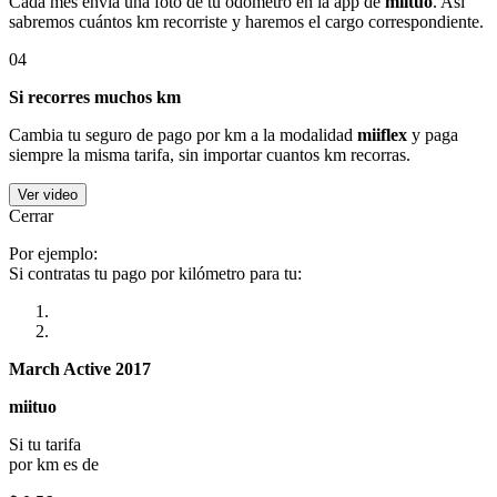
Cada mes envía una foto de tu odómetro en la app de
miituo
. Así
sabremos cuántos km recorriste y haremos el cargo correspondiente.
04
Si recorres muchos km
Cambia tu seguro de pago por km a la modalidad
miiflex
y paga
siempre la misma tarifa, sin importar cuantos km recorras.
Ver video
Cerrar
Por ejemplo:
Si contratas tu pago por kilómetro para tu:
March Active 2017
miituo
Si tu tarifa
por km es de