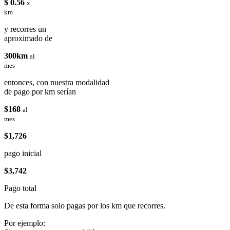
$ 0.56
x
km
y recorres un
aproximado de
300km
al
mes
entonces, con nuestra modalidad
de pago por km serían
$168
al
mes
$1,726
pago inicial
$3,742
Pago total
De esta forma solo pagas por los km que recorres.
Por ejemplo: