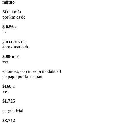
miituo
Si tu tarifa
por km es de
$ 0.56
x
km
y recorres un
aproximado de
300km
al
mes
entonces, con nuestra modalidad
de pago por km serían
$168
al
mes
$1,726
pago inicial
$3,742