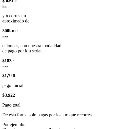
$ 0.61
x
km
y recorres un
aproximado de
300km
al
mes
entonces, con nuestra modalidad
de pago por km serían
$183
al
mes
$1,726
pago inicial
$3,922
Pago total
De esta forma solo pagas por los km que recorres.
Por ejemplo: