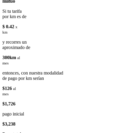
miituo
Si tu tarifa
por km es de
$ 0.42
x
km
y recorres un
aproximado de
300km
al
mes
entonces, con nuestra modalidad
de pago por km serían
$126
al
mes
$1,726
pago inicial
$3,238