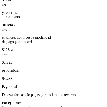
$ 0.42
x
km
y recorres un
aproximado de
300km
al
mes
entonces, con nuestra modalidad
de pago por km serían
$126
al
mes
$1,726
pago inicial
$3,238
Pago total
De esta forma solo pagas por los km que recorres.
Por ejemplo: