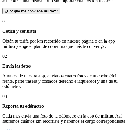
así tendrás una misma tarifa sin importar cuántos km recorras.
¿Por qué me conviene
miiflex
?
01
Cotiza y contrata
Obtén tu tarifa por km recorrido en nuestra página o en la app
miituo
y elige el plan de cobertura que más te convenga.
02
Envía las fotos
A través de nuestra app, envíanos cuatro fotos de tu coche (del
frente, parte trasera y costados derecho e izquierdo) y una de tu
odómetro.
03
Reporta tu odómetro
Cada mes envía una foto de tu odómetro en la app de
miituo
. Así
sabremos cuántos km recorriste y haremos el cargo correspondiente.