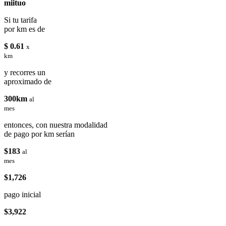
miituo
Si tu tarifa
por km es de
$ 0.61
x
km
y recorres un
aproximado de
300km
al
mes
entonces, con nuestra modalidad
de pago por km serían
$183
al
mes
$1,726
pago inicial
$3,922