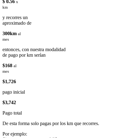
$ 0.56
x
km
y recorres un
aproximado de
300km
al
mes
entonces, con nuestra modalidad
de pago por km serían
$168
al
mes
$1,726
pago inicial
$3,742
Pago total
De esta forma solo pagas por los km que recorres.
Por ejemplo: