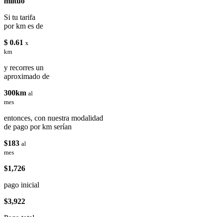
miituo
Si tu tarifa
por km es de
$ 0.61
x
km
y recorres un
aproximado de
300km
al
mes
entonces, con nuestra modalidad
de pago por km serían
$183
al
mes
$1,726
pago inicial
$3,922