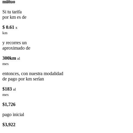
miituo
Si tu tarifa
por km es de
$ 0.61
x
km
y recorres un
aproximado de
300km
al
mes
entonces, con nuestra modalidad
de pago por km serían
$183
al
mes
$1,726
pago inicial
$3,922