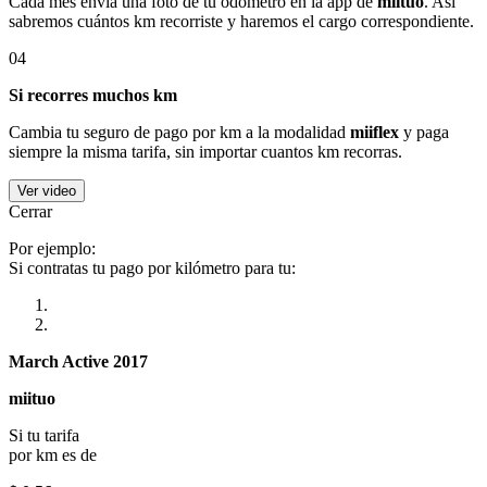
Cada mes envía una foto de tu odómetro en la app de
miituo
. Así
sabremos cuántos km recorriste y haremos el cargo correspondiente.
04
Si recorres muchos km
Cambia tu seguro de pago por km a la modalidad
miiflex
y paga
siempre la misma tarifa, sin importar cuantos km recorras.
Ver video
Cerrar
Por ejemplo:
Si contratas tu pago por kilómetro para tu:
March Active 2017
miituo
Si tu tarifa
por km es de