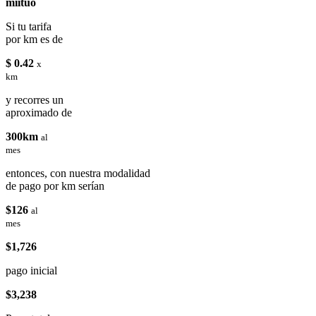
miituo
Si tu tarifa
por km es de
$ 0.42
x
km
y recorres un
aproximado de
300km
al
mes
entonces, con nuestra modalidad
de pago por km serían
$126
al
mes
$1,726
pago inicial
$3,238