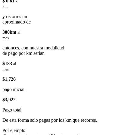
$ 0.61
x
km
y recorres un
aproximado de
300km
al
mes
entonces, con nuestra modalidad
de pago por km serían
$183
al
mes
$1,726
pago inicial
$3,922
Pago total
De esta forma solo pagas por los km que recorres.
Por ejemplo: