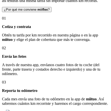
así tendrás una misma tarifa sin importar cuántos km recorras.
¿Por qué me conviene
miiflex
?
01
Cotiza y contrata
Obtén tu tarifa por km recorrido en nuestra página o en la app
miituo
y elige el plan de cobertura que más te convenga.
02
Envía las fotos
A través de nuestra app, envíanos cuatro fotos de tu coche (del
frente, parte trasera y costados derecho e izquierdo) y una de tu
odómetro.
03
Reporta tu odómetro
Cada mes envía una foto de tu odómetro en la app de
miituo
. Así
sabremos cuántos km recorriste y haremos el cargo correspondiente.