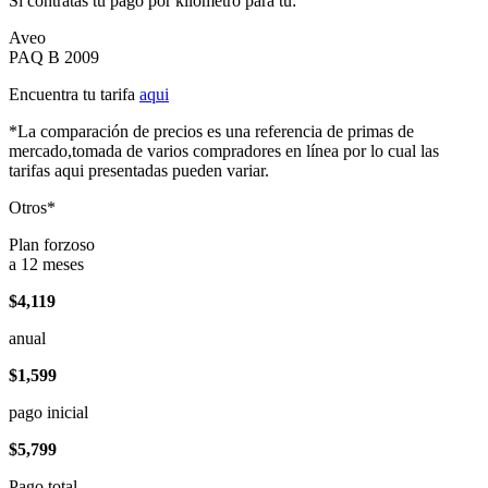
Si contratas tu pago por kilómetro para tu:
Aveo
PAQ B 2009
Encuentra tu tarifa
aqui
*La comparación de precios es una referencia de primas de
mercado,tomada de varios compradores en línea por lo cual las
tarifas aqui presentadas pueden variar.
Otros*
Plan forzoso
a 12 meses
$4,119
anual
$1,599
pago inicial
$5,799
Pago total