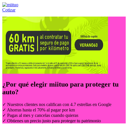
Cotizar
Llámanos al:
(55) 84-21-05-00
ó
800-953-00-59
¿Por qué elegir
miituo
para proteger tu
auto?
✓ Nuestros clientes nos califican con 4.7 estrellas en Google
✓ Ahorras hasta el 70% al pagar por km
✓ Pagas al mes y cancelas cuando quieras
✓ Obtienes un precio justo para proteger tu patrimonio