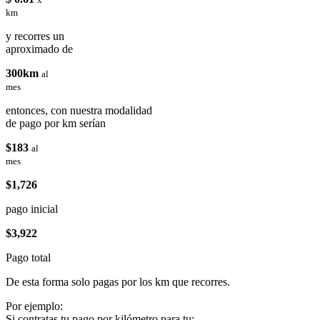
km
y recorres un
aproximado de
300km
al
mes
entonces, con nuestra modalidad
de pago por km serían
$183
al
mes
$1,726
pago inicial
$3,922
Pago total
De esta forma solo pagas por los km que recorres.
Por ejemplo:
Si contratas tu pago por kilómetro para tu: