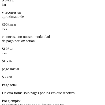
$ 0.42
x
km
y recorres un
aproximado de
300km
al
mes
entonces, con nuestra modalidad
de pago por km serían
$126
al
mes
$1,726
pago inicial
$3,238
Pago total
De esta forma solo pagas por los km que recorres.
Por ejemplo: