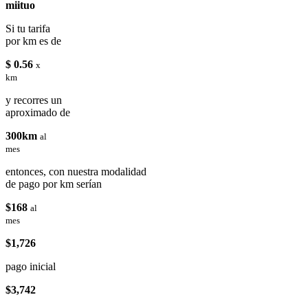
miituo
Si tu tarifa
por km es de
$ 0.56
x
km
y recorres un
aproximado de
300km
al
mes
entonces, con nuestra modalidad
de pago por km serían
$168
al
mes
$1,726
pago inicial
$3,742