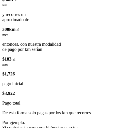
km
y recorres un
aproximado de
300km
al
mes
entonces, con nuestra modalidad
de pago por km serían
$183
al
mes
$1,726
pago inicial
$3,922
Pago total
De esta forma solo pagas por los km que recorres.
Por ejemplo:
Si contratas tu pago por kilómetro para tu: