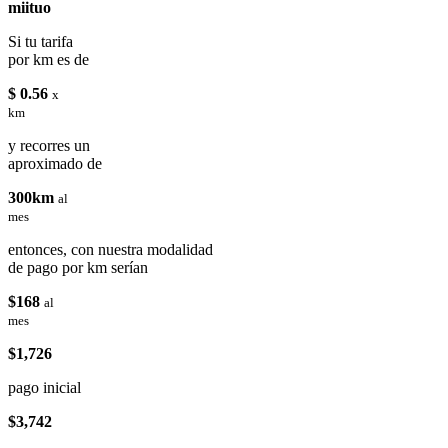
miituo
Si tu tarifa
por km es de
$ 0.56
x
km
y recorres un
aproximado de
300km
al
mes
entonces, con nuestra modalidad
de pago por km serían
$168
al
mes
$1,726
pago inicial
$3,742