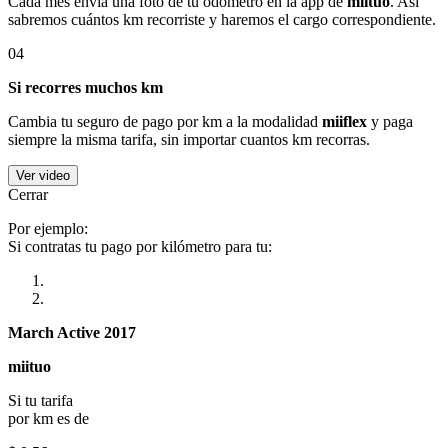
Cada mes envía una foto de tu odómetro en la app de
miituo
. Así
sabremos cuántos km recorriste y haremos el cargo correspondiente.
04
Si recorres muchos km
Cambia tu seguro de pago por km a la modalidad
miiflex
y paga
siempre la misma tarifa, sin importar cuantos km recorras.
Ver video
Cerrar
Por ejemplo:
Si contratas tu pago por kilómetro para tu:
March Active 2017
miituo
Si tu tarifa
por km es de