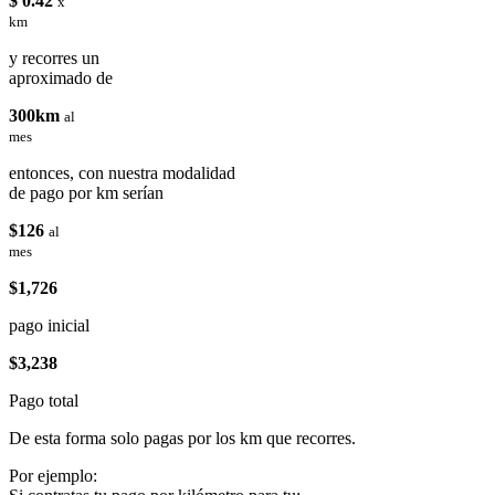
$ 0.42
x
km
y recorres un
aproximado de
300km
al
mes
entonces, con nuestra modalidad
de pago por km serían
$126
al
mes
$1,726
pago inicial
$3,238
Pago total
De esta forma solo pagas por los km que recorres.
Por ejemplo: