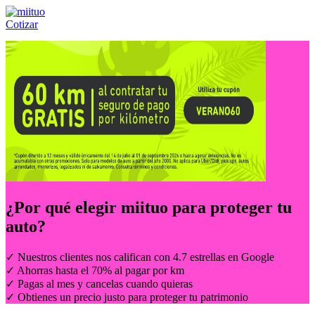
Cotizar
Llámanos al:
(55) 84-21-05-00
ó
800-953-00-59
¿Por qué elegir
miituo
para proteger tu
auto?
✓ Nuestros clientes nos califican con 4.7 estrellas en Google
✓ Ahorras hasta el 70% al pagar por km
✓ Pagas al mes y cancelas cuando quieras
✓ Obtienes un precio justo para proteger tu patrimonio