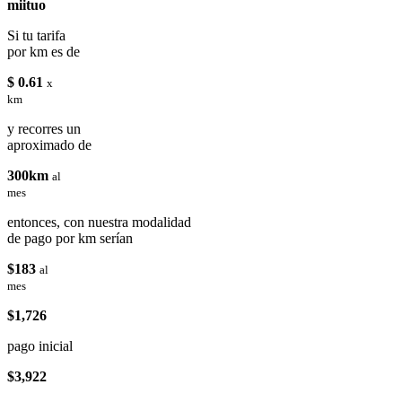
miituo
Si tu tarifa
por km es de
$ 0.61
x
km
y recorres un
aproximado de
300km
al
mes
entonces, con nuestra modalidad
de pago por km serían
$183
al
mes
$1,726
pago inicial
$3,922