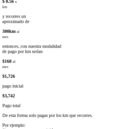
$ 0.56
x
km
y recorres un
aproximado de
300km
al
mes
entonces, con nuestra modalidad
de pago por km serían
$168
al
mes
$1,726
pago inicial
$3,742
Pago total
De esta forma solo pagas por los km que recorres.
Por ejemplo: