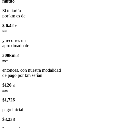
miituo
Si tu tarifa
por km es de
$ 0.42
x
km
y recorres un
aproximado de
300km
al
mes
entonces, con nuestra modalidad
de pago por km serían
$126
al
mes
$1,726
pago inicial
$3,238