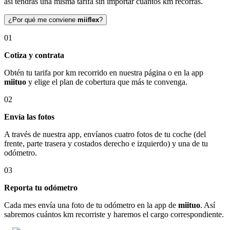
así tendrás una misma tarifa sin importar cuántos km recorras.
¿Por qué me conviene
miiflex
?
01
Cotiza y contrata
Obtén tu tarifa por km recorrido en nuestra página o en la app
miituo
y elige el plan de cobertura que más te convenga.
02
Envía las fotos
A través de nuestra app, envíanos cuatro fotos de tu coche (del
frente, parte trasera y costados derecho e izquierdo) y una de tu
odómetro.
03
Reporta tu odómetro
Cada mes envía una foto de tu odómetro en la app de
miituo
. Así
sabremos cuántos km recorriste y haremos el cargo correspondiente.