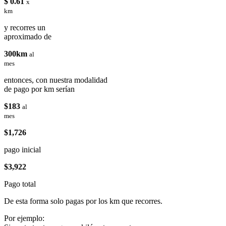
$ 0.61
x
km
y recorres un
aproximado de
300km
al
mes
entonces, con nuestra modalidad
de pago por km serían
$183
al
mes
$1,726
pago inicial
$3,922
Pago total
De esta forma solo pagas por los km que recorres.
Por ejemplo: