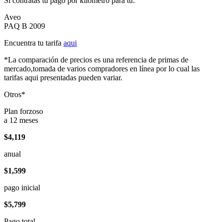
Si contratas tu pago por kilómetro para tu:
Aveo
PAQ B 2009
Encuentra tu tarifa
aqui
*La comparación de precios es una referencia de primas de
mercado,tomada de varios compradores en línea por lo cual las
tarifas aqui presentadas pueden variar.
Otros*
Plan forzoso
a 12 meses
$4,119
anual
$1,599
pago inicial
$5,799
Pago total