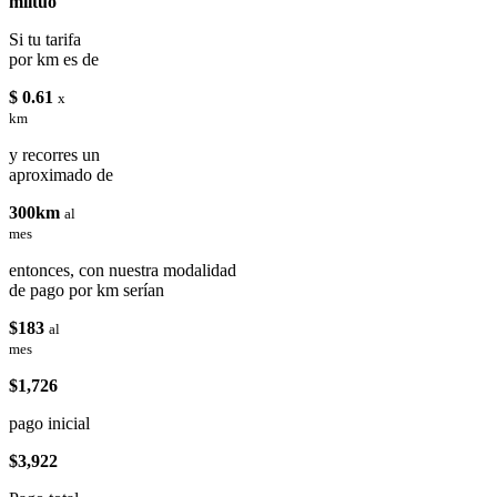
miituo
Si tu tarifa
por km es de
$ 0.61
x
km
y recorres un
aproximado de
300km
al
mes
entonces, con nuestra modalidad
de pago por km serían
$183
al
mes
$1,726
pago inicial
$3,922