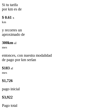
Si tu tarifa
por km es de
$ 0.61
x
km
y recorres un
aproximado de
300km
al
mes
entonces, con nuestra modalidad
de pago por km serían
$183
al
mes
$1,726
pago inicial
$3,922
Pago total