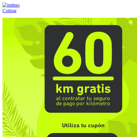
Cotizar
Llámanos al:
(55) 84-21-05-00
ó
800-953-00-59