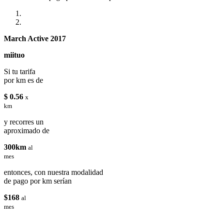
March Active 2017
miituo
Si tu tarifa
por km es de
$ 0.56
x
km
y recorres un
aproximado de
300km
al
mes
entonces, con nuestra modalidad
de pago por km serían
$168
al
mes