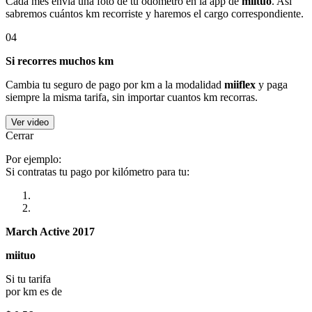
Cada mes envía una foto de tu odómetro en la app de
miituo
. Así
sabremos cuántos km recorriste y haremos el cargo correspondiente.
04
Si recorres muchos km
Cambia tu seguro de pago por km a la modalidad
miiflex
y paga
siempre la misma tarifa, sin importar cuantos km recorras.
Ver video
Cerrar
Por ejemplo:
Si contratas tu pago por kilómetro para tu:
March Active 2017
miituo
Si tu tarifa
por km es de