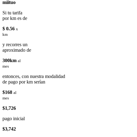
miituo
Si tu tarifa
por km es de
$ 0.56
x
km
y recorres un
aproximado de
300km
al
mes
entonces, con nuestra modalidad
de pago por km serían
$168
al
mes
$1,726
pago inicial
$3,742