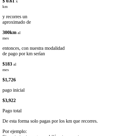
$ 0.61
x
km
y recorres un
aproximado de
300km
al
mes
entonces, con nuestra modalidad
de pago por km serían
$183
al
mes
$1,726
pago inicial
$3,922
Pago total
De esta forma solo pagas por los km que recorres.
Por ejemplo: