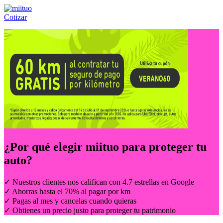
Cotizar
Llámanos al:
(55) 84-21-05-00
ó
800-953-00-59
¿Por qué elegir
miituo
para proteger tu
auto?
✓ Nuestros clientes nos califican con 4.7 estrellas en Google
✓ Ahorras hasta el 70% al pagar por km
✓ Pagas al mes y cancelas cuando quieras
✓ Obtienes un precio justo para proteger tu patrimonio