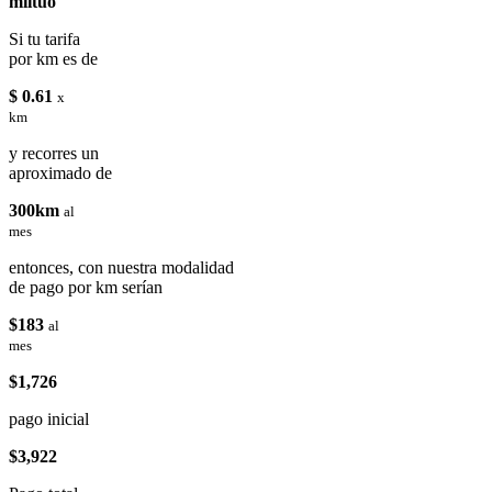
miituo
Si tu tarifa
por km es de
$ 0.61
x
km
y recorres un
aproximado de
300km
al
mes
entonces, con nuestra modalidad
de pago por km serían
$183
al
mes
$1,726
pago inicial
$3,922