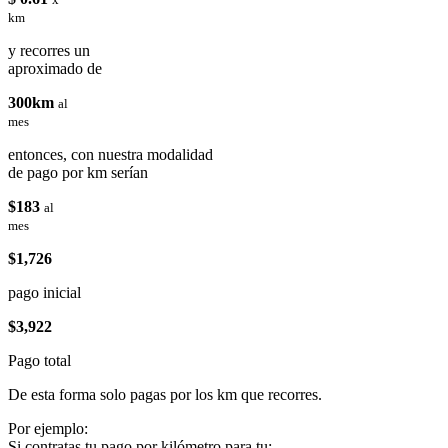
km
y recorres un
aproximado de
300km
al
mes
entonces, con nuestra modalidad
de pago por km serían
$183
al
mes
$1,726
pago inicial
$3,922
Pago total
De esta forma solo pagas por los km que recorres.
Por ejemplo:
Si contratas tu pago por kilómetro para tu: