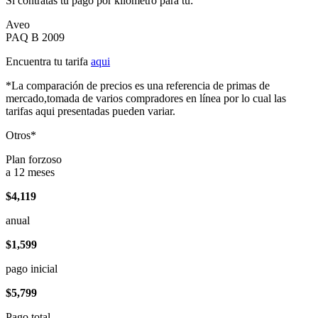
Si contratas tu pago por kilómetro para tu:
Aveo
PAQ B 2009
Encuentra tu tarifa
aqui
*La comparación de precios es una referencia de primas de
mercado,tomada de varios compradores en línea por lo cual las
tarifas aqui presentadas pueden variar.
Otros*
Plan forzoso
a 12 meses
$4,119
anual
$1,599
pago inicial
$5,799
Pago total