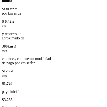
miituo
Si tu tarifa
por km es de
$ 0.42
x
km
y recorres un
aproximado de
300km
al
mes
entonces, con nuestra modalidad
de pago por km serían
$126
al
mes
$1,726
pago inicial
$3,238