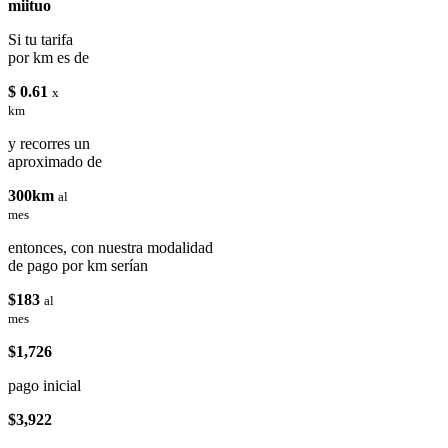
miituo
Si tu tarifa
por km es de
$ 0.61
x
km
y recorres un
aproximado de
300km
al
mes
entonces, con nuestra modalidad
de pago por km serían
$183
al
mes
$1,726
pago inicial
$3,922