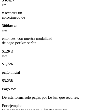
$ 0.42
x
km
y recorres un
aproximado de
300km
al
mes
entonces, con nuestra modalidad
de pago por km serían
$126
al
mes
$1,726
pago inicial
$3,238
Pago total
De esta forma solo pagas por los km que recorres.
Por ejemplo: