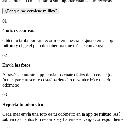
así tendrás una misma tarifa sin importar cuántos km recorras.
¿Por qué me conviene
miiflex
?
01
Cotiza y contrata
Obtén tu tarifa por km recorrido en nuestra página o en la app
miituo
y elige el plan de cobertura que más te convenga.
02
Envía las fotos
A través de nuestra app, envíanos cuatro fotos de tu coche (del
frente, parte trasera y costados derecho e izquierdo) y una de tu
odómetro.
03
Reporta tu odómetro
Cada mes envía una foto de tu odómetro en la app de
miituo
. Así
sabremos cuántos km recorriste y haremos el cargo correspondiente.