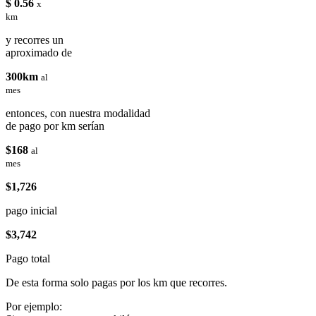
$ 0.56
x
km
y recorres un
aproximado de
300km
al
mes
entonces, con nuestra modalidad
de pago por km serían
$168
al
mes
$1,726
pago inicial
$3,742
Pago total
De esta forma solo pagas por los km que recorres.
Por ejemplo: