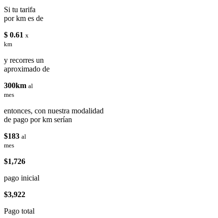
Si tu tarifa
por km es de
$ 0.61
x
km
y recorres un
aproximado de
300km
al
mes
entonces, con nuestra modalidad
de pago por km serían
$183
al
mes
$1,726
pago inicial
$3,922
Pago total