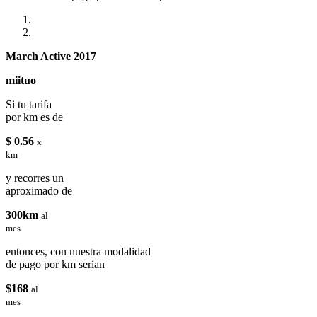
March Active 2017
miituo
Si tu tarifa
por km es de
$ 0.56
x
km
y recorres un
aproximado de
300km
al
mes
entonces, con nuestra modalidad
de pago por km serían
$168
al
mes