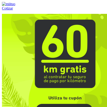
Cotizar
Llámanos al:
(55) 84-21-05-00
ó
800-953-00-59