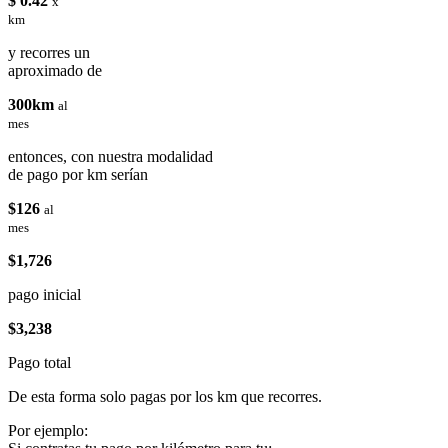
$ 0.42
x
km
y recorres un
aproximado de
300km
al
mes
entonces, con nuestra modalidad
de pago por km serían
$126
al
mes
$1,726
pago inicial
$3,238
Pago total
De esta forma solo pagas por los km que recorres.
Por ejemplo: