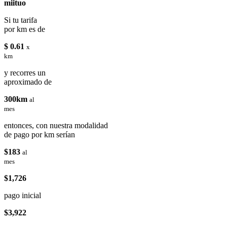
miituo
Si tu tarifa
por km es de
$ 0.61
x
km
y recorres un
aproximado de
300km
al
mes
entonces, con nuestra modalidad
de pago por km serían
$183
al
mes
$1,726
pago inicial
$3,922