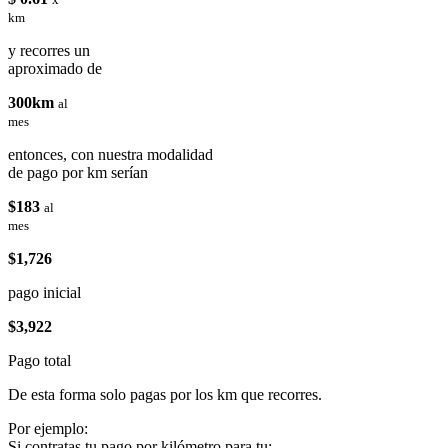
km
y recorres un
aproximado de
300km
al
mes
entonces, con nuestra modalidad
de pago por km serían
$183
al
mes
$1,726
pago inicial
$3,922
Pago total
De esta forma solo pagas por los km que recorres.
Por ejemplo:
Si contratas tu pago por kilómetro para tu: