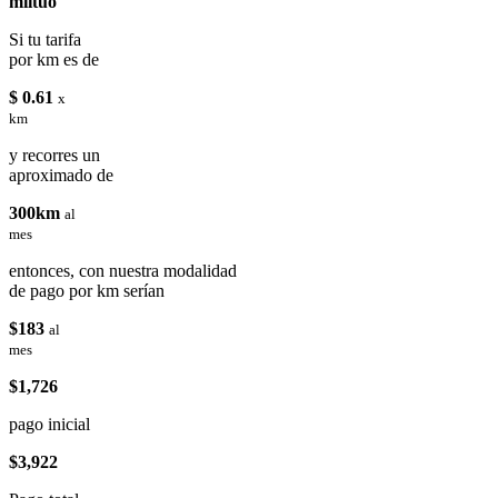
miituo
Si tu tarifa
por km es de
$ 0.61
x
km
y recorres un
aproximado de
300km
al
mes
entonces, con nuestra modalidad
de pago por km serían
$183
al
mes
$1,726
pago inicial
$3,922