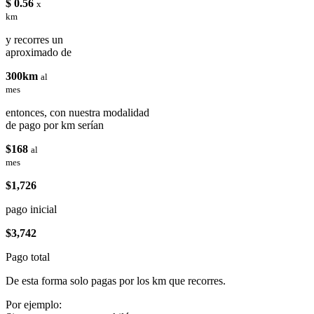
$ 0.56
x
km
y recorres un
aproximado de
300km
al
mes
entonces, con nuestra modalidad
de pago por km serían
$168
al
mes
$1,726
pago inicial
$3,742
Pago total
De esta forma solo pagas por los km que recorres.
Por ejemplo: