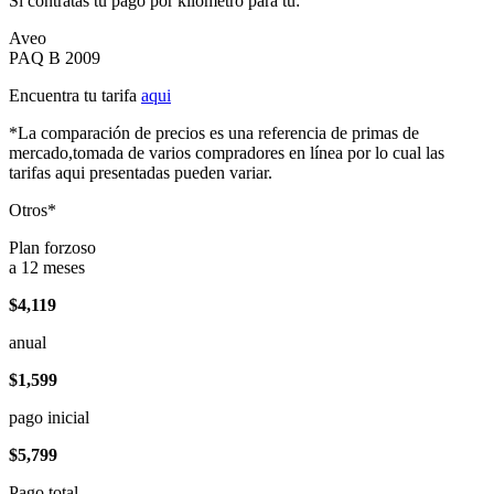
Si contratas tu pago por kilómetro para tu:
Aveo
PAQ B 2009
Encuentra tu tarifa
aqui
*La comparación de precios es una referencia de primas de
mercado,tomada de varios compradores en línea por lo cual las
tarifas aqui presentadas pueden variar.
Otros*
Plan forzoso
a 12 meses
$4,119
anual
$1,599
pago inicial
$5,799
Pago total