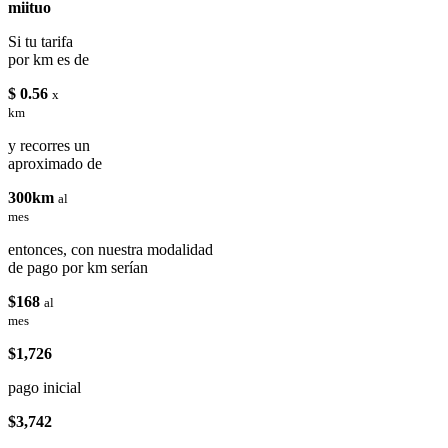
miituo
Si tu tarifa
por km es de
$ 0.56
x
km
y recorres un
aproximado de
300km
al
mes
entonces, con nuestra modalidad
de pago por km serían
$168
al
mes
$1,726
pago inicial
$3,742