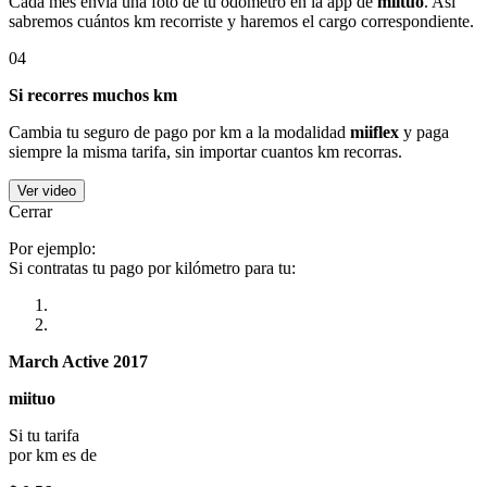
Cada mes envía una foto de tu odómetro en la app de
miituo
. Así
sabremos cuántos km recorriste y haremos el cargo correspondiente.
04
Si recorres muchos km
Cambia tu seguro de pago por km a la modalidad
miiflex
y paga
siempre la misma tarifa, sin importar cuantos km recorras.
Ver video
Cerrar
Por ejemplo:
Si contratas tu pago por kilómetro para tu:
March Active 2017
miituo
Si tu tarifa
por km es de