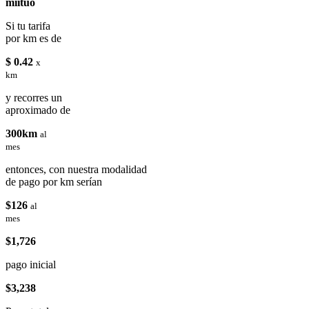
miituo
Si tu tarifa
por km es de
$ 0.42
x
km
y recorres un
aproximado de
300km
al
mes
entonces, con nuestra modalidad
de pago por km serían
$126
al
mes
$1,726
pago inicial
$3,238