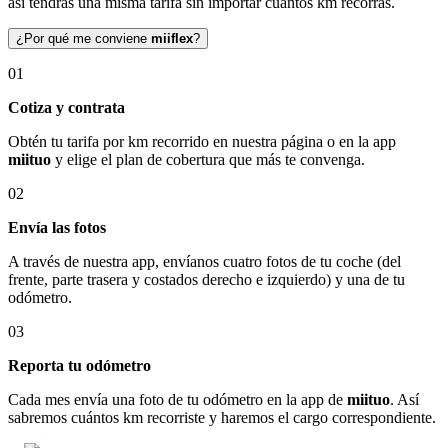
así tendrás una misma tarifa sin importar cuántos km recorras.
¿Por qué me conviene
miiflex
?
01
Cotiza y contrata
Obtén tu tarifa por km recorrido en nuestra página o en la app
miituo
y elige el plan de cobertura que más te convenga.
02
Envía las fotos
A través de nuestra app, envíanos cuatro fotos de tu coche (del
frente, parte trasera y costados derecho e izquierdo) y una de tu
odómetro.
03
Reporta tu odómetro
Cada mes envía una foto de tu odómetro en la app de
miituo
. Así
sabremos cuántos km recorriste y haremos el cargo correspondiente.