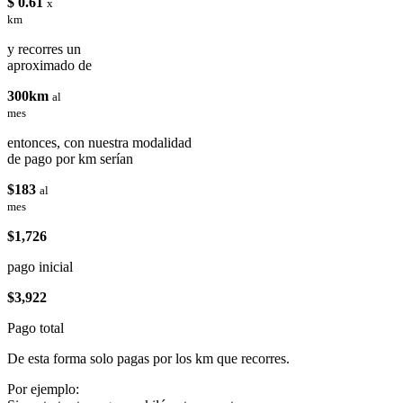
$ 0.61
x
km
y recorres un
aproximado de
300km
al
mes
entonces, con nuestra modalidad
de pago por km serían
$183
al
mes
$1,726
pago inicial
$3,922
Pago total
De esta forma solo pagas por los km que recorres.
Por ejemplo: