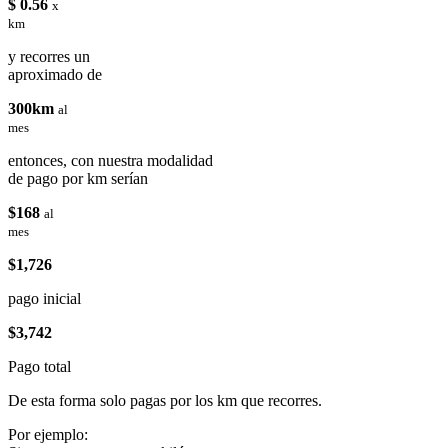
$ 0.56
x
km
y recorres un
aproximado de
300km
al
mes
entonces, con nuestra modalidad
de pago por km serían
$168
al
mes
$1,726
pago inicial
$3,742
Pago total
De esta forma solo pagas por los km que recorres.
Por ejemplo: