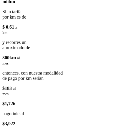
miituo
Si tu tarifa
por km es de
$ 0.61
x
km
y recorres un
aproximado de
300km
al
mes
entonces, con nuestra modalidad
de pago por km serían
$183
al
mes
$1,726
pago inicial
$3,922