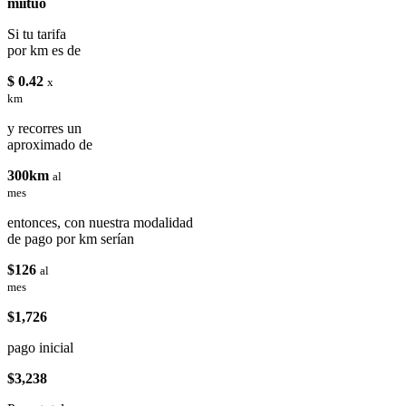
miituo
Si tu tarifa
por km es de
$ 0.42
x
km
y recorres un
aproximado de
300km
al
mes
entonces, con nuestra modalidad
de pago por km serían
$126
al
mes
$1,726
pago inicial
$3,238