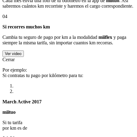
Cada mes envía una foto de tu odómetro en la app de
miituo
. Así
sabremos cuántos km recorriste y haremos el cargo correspondiente.
04
Si recorres muchos km
Cambia tu seguro de pago por km a la modalidad
miiflex
y paga
siempre la misma tarifa, sin importar cuantos km recorras.
Ver video
Cerrar
Por ejemplo:
Si contratas tu pago por kilómetro para tu:
March Active 2017
miituo
Si tu tarifa
por km es de