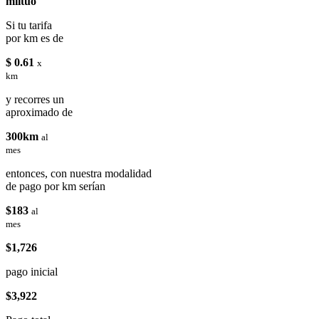
miituo
Si tu tarifa
por km es de
$ 0.61
x
km
y recorres un
aproximado de
300km
al
mes
entonces, con nuestra modalidad
de pago por km serían
$183
al
mes
$1,726
pago inicial
$3,922