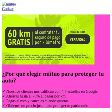
Cotizar
Llámanos al:
(55) 84-21-05-00
ó
800-953-00-59
¿Por qué elegir
miituo
para proteger tu
auto?
✓ Nuestros clientes nos califican con 4.7 estrellas en Google
✓ Ahorras hasta el 70% al pagar por km
✓ Pagas al mes y cancelas cuando quieras
✓ Obtienes un precio justo para proteger tu patrimonio