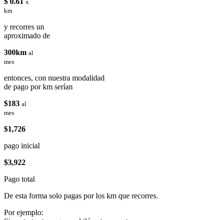
$ 0.61
x
km
y recorres un
aproximado de
300km
al
mes
entonces, con nuestra modalidad
de pago por km serían
$183
al
mes
$1,726
pago inicial
$3,922
Pago total
De esta forma solo pagas por los km que recorres.
Por ejemplo: