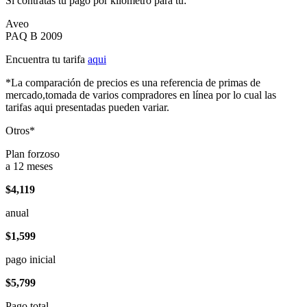
Si contratas tu pago por kilómetro para tu:
Aveo
PAQ B 2009
Encuentra tu tarifa
aqui
*La comparación de precios es una referencia de primas de
mercado,tomada de varios compradores en línea por lo cual las
tarifas aqui presentadas pueden variar.
Otros*
Plan forzoso
a 12 meses
$4,119
anual
$1,599
pago inicial
$5,799
Pago total