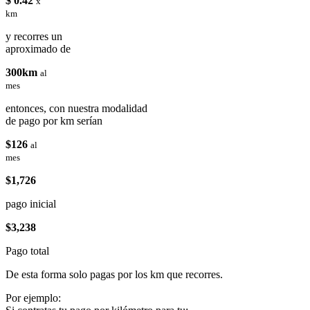
$ 0.42
x
km
y recorres un
aproximado de
300km
al
mes
entonces, con nuestra modalidad
de pago por km serían
$126
al
mes
$1,726
pago inicial
$3,238
Pago total
De esta forma solo pagas por los km que recorres.
Por ejemplo: