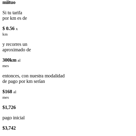
miituo
Si tu tarifa
por km es de
$ 0.56
x
km
y recorres un
aproximado de
300km
al
mes
entonces, con nuestra modalidad
de pago por km serían
$168
al
mes
$1,726
pago inicial
$3,742