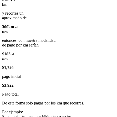
km
y recorres un
aproximado de
300km
al
mes
entonces, con nuestra modalidad
de pago por km serían
$183
al
mes
$1,726
pago inicial
$3,922
Pago total
De esta forma solo pagas por los km que recorres.
Por ejemplo:
Si contratas tu pago por kilómetro para tu: