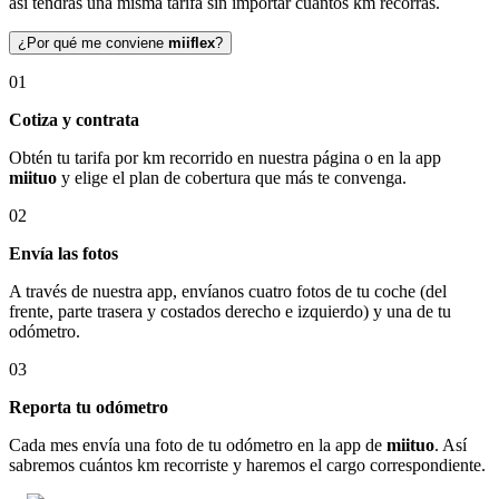
así tendrás una misma tarifa sin importar cuántos km recorras.
¿Por qué me conviene
miiflex
?
01
Cotiza y contrata
Obtén tu tarifa por km recorrido en nuestra página o en la app
miituo
y elige el plan de cobertura que más te convenga.
02
Envía las fotos
A través de nuestra app, envíanos cuatro fotos de tu coche (del
frente, parte trasera y costados derecho e izquierdo) y una de tu
odómetro.
03
Reporta tu odómetro
Cada mes envía una foto de tu odómetro en la app de
miituo
. Así
sabremos cuántos km recorriste y haremos el cargo correspondiente.