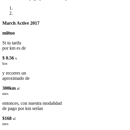
March Active 2017
miituo
Si tu tarifa
por km es de
$ 0.56
x
km
y recorres un
aproximado de
300km
al
mes
entonces, con nuestra modalidad
de pago por km serían
$168
al
mes