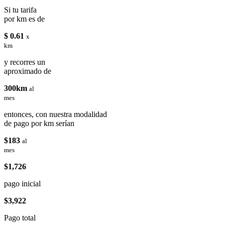
Si tu tarifa
por km es de
$ 0.61
x
km
y recorres un
aproximado de
300km
al
mes
entonces, con nuestra modalidad
de pago por km serían
$183
al
mes
$1,726
pago inicial
$3,922
Pago total