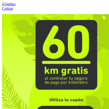
Cotizar
Llámanos al:
(55) 84-21-05-00
ó
800-953-00-59