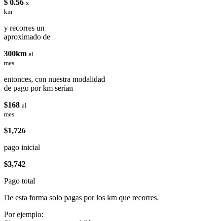
$ 0.56
x
km
y recorres un
aproximado de
300km
al
mes
entonces, con nuestra modalidad
de pago por km serían
$168
al
mes
$1,726
pago inicial
$3,742
Pago total
De esta forma solo pagas por los km que recorres.
Por ejemplo: