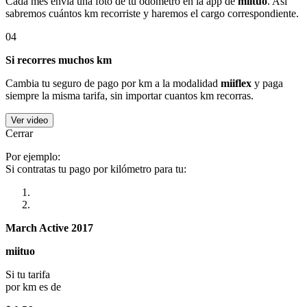
Cada mes envía una foto de tu odómetro en la app de
miituo
. Así
sabremos cuántos km recorriste y haremos el cargo correspondiente.
04
Si recorres muchos km
Cambia tu seguro de pago por km a la modalidad
miiflex
y paga
siempre la misma tarifa, sin importar cuantos km recorras.
Ver video
Cerrar
Por ejemplo:
Si contratas tu pago por kilómetro para tu:
March Active 2017
miituo
Si tu tarifa
por km es de