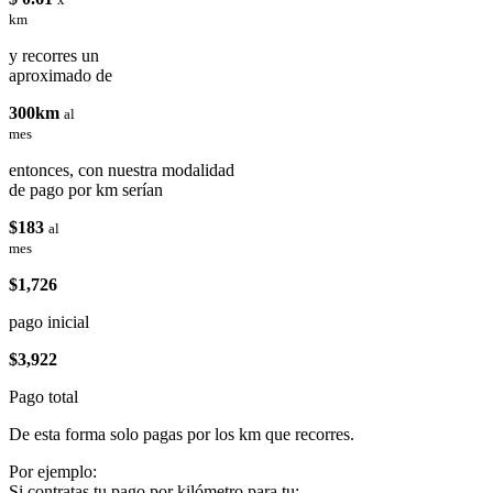
km
y recorres un
aproximado de
300km
al
mes
entonces, con nuestra modalidad
de pago por km serían
$183
al
mes
$1,726
pago inicial
$3,922
Pago total
De esta forma solo pagas por los km que recorres.
Por ejemplo:
Si contratas tu pago por kilómetro para tu: