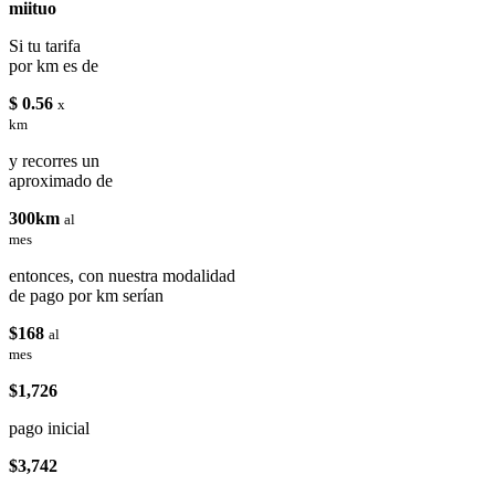
miituo
Si tu tarifa
por km es de
$ 0.56
x
km
y recorres un
aproximado de
300km
al
mes
entonces, con nuestra modalidad
de pago por km serían
$168
al
mes
$1,726
pago inicial
$3,742