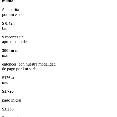
miituo
Si tu tarifa
por km es de
$ 0.42
x
km
y recorres un
aproximado de
300km
al
mes
entonces, con nuestra modalidad
de pago por km serían
$126
al
mes
$1,726
pago inicial
$3,238