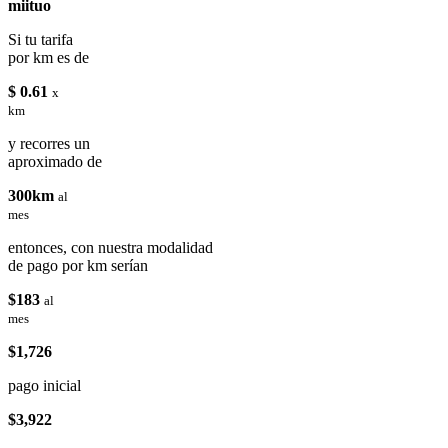
miituo
Si tu tarifa
por km es de
$ 0.61
x
km
y recorres un
aproximado de
300km
al
mes
entonces, con nuestra modalidad
de pago por km serían
$183
al
mes
$1,726
pago inicial
$3,922