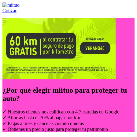
Cotizar
Llámanos al:
(55) 84-21-05-00
ó
800-953-00-59
¿Por qué elegir
miituo
para proteger tu
auto?
✓ Nuestros clientes nos califican con 4.7 estrellas en Google
✓ Ahorras hasta el 70% al pagar por km
✓ Pagas al mes y cancelas cuando quieras
✓ Obtienes un precio justo para proteger tu patrimonio