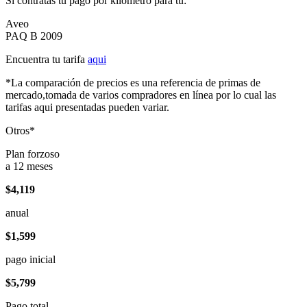
Si contratas tu pago por kilómetro para tu:
Aveo
PAQ B 2009
Encuentra tu tarifa
aqui
*La comparación de precios es una referencia de primas de
mercado,tomada de varios compradores en línea por lo cual las
tarifas aqui presentadas pueden variar.
Otros*
Plan forzoso
a 12 meses
$4,119
anual
$1,599
pago inicial
$5,799
Pago total