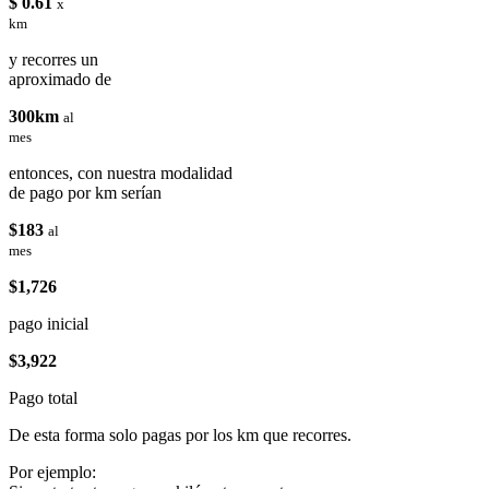
$ 0.61
x
km
y recorres un
aproximado de
300km
al
mes
entonces, con nuestra modalidad
de pago por km serían
$183
al
mes
$1,726
pago inicial
$3,922
Pago total
De esta forma solo pagas por los km que recorres.
Por ejemplo: