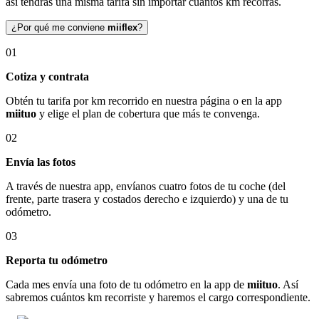
así tendrás una misma tarifa sin importar cuántos km recorras.
¿Por qué me conviene
miiflex
?
01
Cotiza y contrata
Obtén tu tarifa por km recorrido en nuestra página o en la app
miituo
y elige el plan de cobertura que más te convenga.
02
Envía las fotos
A través de nuestra app, envíanos cuatro fotos de tu coche (del
frente, parte trasera y costados derecho e izquierdo) y una de tu
odómetro.
03
Reporta tu odómetro
Cada mes envía una foto de tu odómetro en la app de
miituo
. Así
sabremos cuántos km recorriste y haremos el cargo correspondiente.