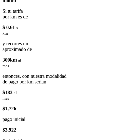
miituo
Si tu tarifa
por km es de
$ 0.61
x
km
y recorres un
aproximado de
300km
al
mes
entonces, con nuestra modalidad
de pago por km serían
$183
al
mes
$1,726
pago inicial
$3,922