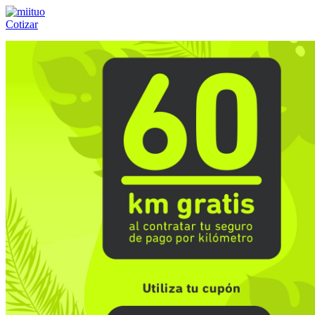
Cotizar
Llámanos al:
(55) 84-21-05-00
ó
800-953-00-59