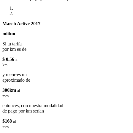
March Active 2017
miituo
Si tu tarifa
por km es de
$ 0.56
x
km
y recorres un
aproximado de
300km
al
mes
entonces, con nuestra modalidad
de pago por km serían
$168
al
mes