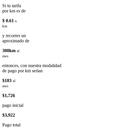
Si tu tarifa
por km es de
$ 0.61
x
km
y recorres un
aproximado de
300km
al
mes
entonces, con nuestra modalidad
de pago por km serían
$183
al
mes
$1,726
pago inicial
$3,922
Pago total