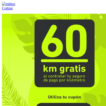
Cotizar
Llámanos al:
(55) 84-21-05-00
ó
800-953-00-59