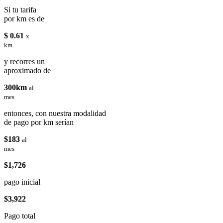
Si tu tarifa
por km es de
$ 0.61
x
km
y recorres un
aproximado de
300km
al
mes
entonces, con nuestra modalidad
de pago por km serían
$183
al
mes
$1,726
pago inicial
$3,922
Pago total