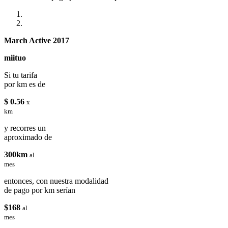
March Active 2017
miituo
Si tu tarifa
por km es de
$ 0.56
x
km
y recorres un
aproximado de
300km
al
mes
entonces, con nuestra modalidad
de pago por km serían
$168
al
mes