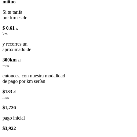
miituo
Si tu tarifa
por km es de
$ 0.61
x
km
y recorres un
aproximado de
300km
al
mes
entonces, con nuestra modalidad
de pago por km serían
$183
al
mes
$1,726
pago inicial
$3,922