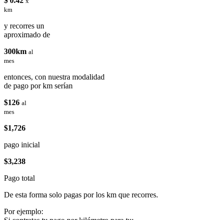
$ 0.42
x
km
y recorres un
aproximado de
300km
al
mes
entonces, con nuestra modalidad
de pago por km serían
$126
al
mes
$1,726
pago inicial
$3,238
Pago total
De esta forma solo pagas por los km que recorres.
Por ejemplo: