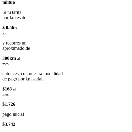
miituo
Si tu tarifa
por km es de
$ 0.56
x
km
y recorres un
aproximado de
300km
al
mes
entonces, con nuestra modalidad
de pago por km serían
$168
al
mes
$1,726
pago inicial
$3,742