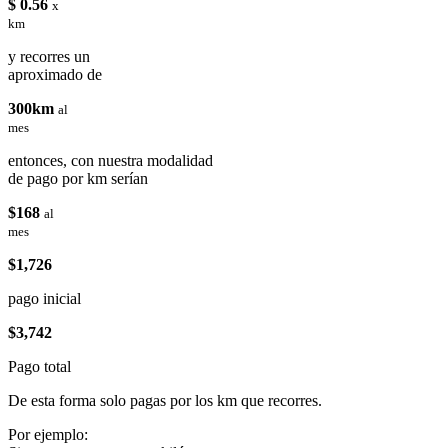
$ 0.56
x
km
y recorres un
aproximado de
300km
al
mes
entonces, con nuestra modalidad
de pago por km serían
$168
al
mes
$1,726
pago inicial
$3,742
Pago total
De esta forma solo pagas por los km que recorres.
Por ejemplo: