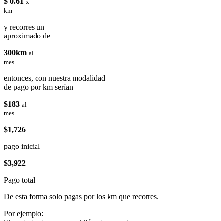
$ 0.61
x
km
y recorres un
aproximado de
300km
al
mes
entonces, con nuestra modalidad
de pago por km serían
$183
al
mes
$1,726
pago inicial
$3,922
Pago total
De esta forma solo pagas por los km que recorres.
Por ejemplo: