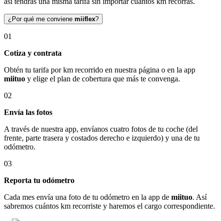
así tendrás una misma tarifa sin importar cuántos km recorras.
¿Por qué me conviene
miiflex
?
01
Cotiza y contrata
Obtén tu tarifa por km recorrido en nuestra página o en la app
miituo
y elige el plan de cobertura que más te convenga.
02
Envía las fotos
A través de nuestra app, envíanos cuatro fotos de tu coche (del
frente, parte trasera y costados derecho e izquierdo) y una de tu
odómetro.
03
Reporta tu odómetro
Cada mes envía una foto de tu odómetro en la app de
miituo
. Así
sabremos cuántos km recorriste y haremos el cargo correspondiente.