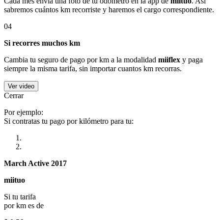
Cada mes envía una foto de tu odómetro en la app de
miituo
. Así
sabremos cuántos km recorriste y haremos el cargo correspondiente.
04
Si recorres muchos km
Cambia tu seguro de pago por km a la modalidad
miiflex
y paga
siempre la misma tarifa, sin importar cuantos km recorras.
Ver video
Cerrar
Por ejemplo:
Si contratas tu pago por kilómetro para tu:
March Active 2017
miituo
Si tu tarifa
por km es de