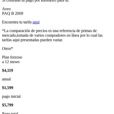
Si contratas tu pago por kilómetro para tu:
Aveo
PAQ B 2009
Encuentra tu tarifa
aqui
*La comparación de precios es una referencia de primas de
mercado,tomada de varios compradores en línea por lo cual las
tarifas aqui presentadas pueden variar.
Otros*
Plan forzoso
a 12 meses
$4,119
anual
$1,599
pago inicial
$5,799
Pago total