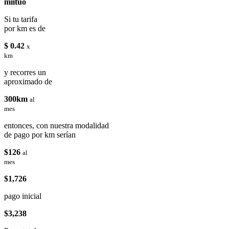
miituo
Si tu tarifa
por km es de
$ 0.42
x
km
y recorres un
aproximado de
300km
al
mes
entonces, con nuestra modalidad
de pago por km serían
$126
al
mes
$1,726
pago inicial
$3,238