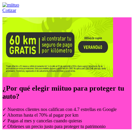
Cotizar
Llámanos al:
(55) 84-21-05-00
ó
800-953-00-59
¿Por qué elegir
miituo
para proteger tu
auto?
✓ Nuestros clientes nos califican con 4.7 estrellas en Google
✓ Ahorras hasta el 70% al pagar por km
✓ Pagas al mes y cancelas cuando quieras
✓ Obtienes un precio justo para proteger tu patrimonio