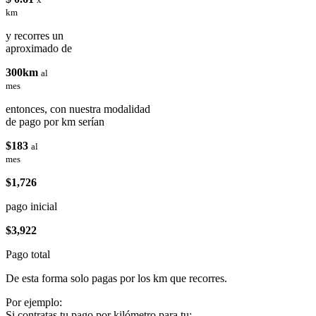
km
y recorres un
aproximado de
300km
al
mes
entonces, con nuestra modalidad
de pago por km serían
$183
al
mes
$1,726
pago inicial
$3,922
Pago total
De esta forma solo pagas por los km que recorres.
Por ejemplo:
Si contratas tu pago por kilómetro para tu: