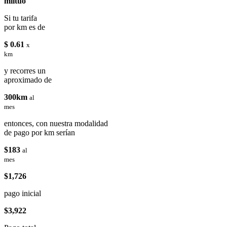
miituo
Si tu tarifa
por km es de
$ 0.61
x
km
y recorres un
aproximado de
300km
al
mes
entonces, con nuestra modalidad
de pago por km serían
$183
al
mes
$1,726
pago inicial
$3,922