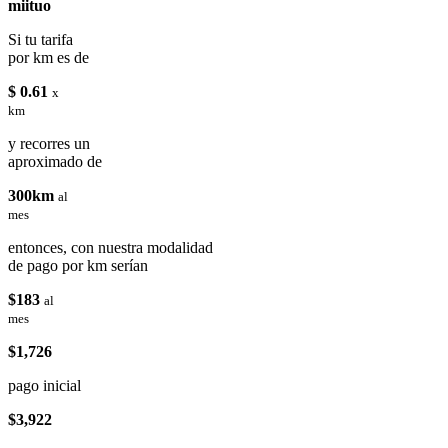
miituo
Si tu tarifa
por km es de
$ 0.61
x
km
y recorres un
aproximado de
300km
al
mes
entonces, con nuestra modalidad
de pago por km serían
$183
al
mes
$1,726
pago inicial
$3,922