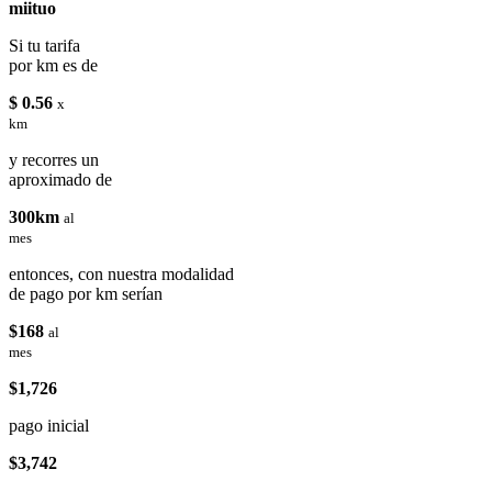
miituo
Si tu tarifa
por km es de
$ 0.56
x
km
y recorres un
aproximado de
300km
al
mes
entonces, con nuestra modalidad
de pago por km serían
$168
al
mes
$1,726
pago inicial
$3,742