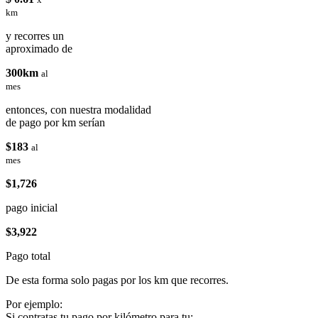
km
y recorres un
aproximado de
300km
al
mes
entonces, con nuestra modalidad
de pago por km serían
$183
al
mes
$1,726
pago inicial
$3,922
Pago total
De esta forma solo pagas por los km que recorres.
Por ejemplo:
Si contratas tu pago por kilómetro para tu: