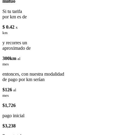
miituo
Si tu tarifa
por km es de
$ 0.42
x
km
y recorres un
aproximado de
300km
al
mes
entonces, con nuestra modalidad
de pago por km serían
$126
al
mes
$1,726
pago inicial
$3,238