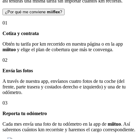
así tendrás una misma tarifa sin importar cuántos km recorras.
¿Por qué me conviene
miiflex
?
01
Cotiza y contrata
Obtén tu tarifa por km recorrido en nuestra página o en la app
miituo
y elige el plan de cobertura que más te convenga.
02
Envía las fotos
A través de nuestra app, envíanos cuatro fotos de tu coche (del
frente, parte trasera y costados derecho e izquierdo) y una de tu
odómetro.
03
Reporta tu odómetro
Cada mes envía una foto de tu odómetro en la app de
miituo
. Así
sabremos cuántos km recorriste y haremos el cargo correspondiente.