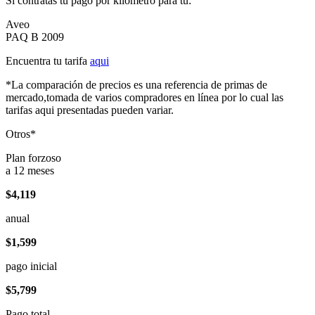
Si contratas tu pago por kilómetro para tu:
Aveo
PAQ B 2009
Encuentra tu tarifa
aqui
*La comparación de precios es una referencia de primas de
mercado,tomada de varios compradores en línea por lo cual las
tarifas aqui presentadas pueden variar.
Otros*
Plan forzoso
a 12 meses
$4,119
anual
$1,599
pago inicial
$5,799
Pago total