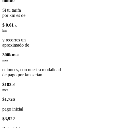
miituo
Si tu tarifa
por km es de
$ 0.61
x
km
y recorres un
aproximado de
300km
al
mes
entonces, con nuestra modalidad
de pago por km serían
$183
al
mes
$1,726
pago inicial
$3,922