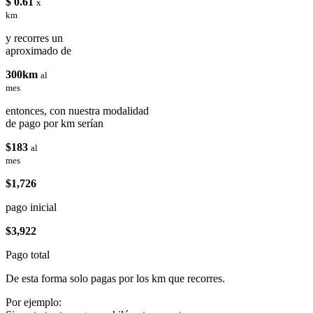
$ 0.61
x
km
y recorres un
aproximado de
300km
al
mes
entonces, con nuestra modalidad
de pago por km serían
$183
al
mes
$1,726
pago inicial
$3,922
Pago total
De esta forma solo pagas por los km que recorres.
Por ejemplo: