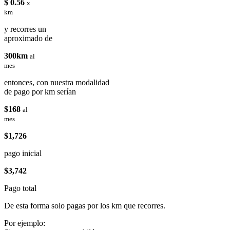
$ 0.56
x
km
y recorres un
aproximado de
300km
al
mes
entonces, con nuestra modalidad
de pago por km serían
$168
al
mes
$1,726
pago inicial
$3,742
Pago total
De esta forma solo pagas por los km que recorres.
Por ejemplo: