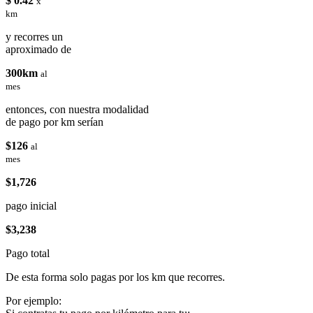
$ 0.42
x
km
y recorres un
aproximado de
300km
al
mes
entonces, con nuestra modalidad
de pago por km serían
$126
al
mes
$1,726
pago inicial
$3,238
Pago total
De esta forma solo pagas por los km que recorres.
Por ejemplo: