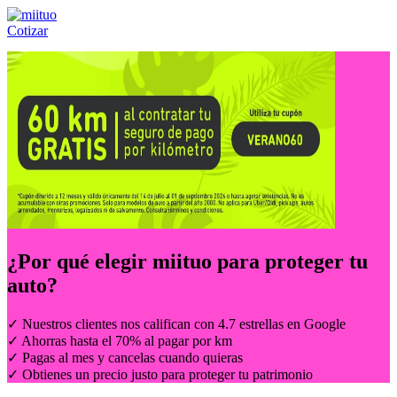
Cotizar
Llámanos al:
(55) 84-21-05-00
ó
800-953-00-59
¿Por qué elegir
miituo
para proteger tu
auto?
✓ Nuestros clientes nos califican con 4.7 estrellas en Google
✓ Ahorras hasta el 70% al pagar por km
✓ Pagas al mes y cancelas cuando quieras
✓ Obtienes un precio justo para proteger tu patrimonio