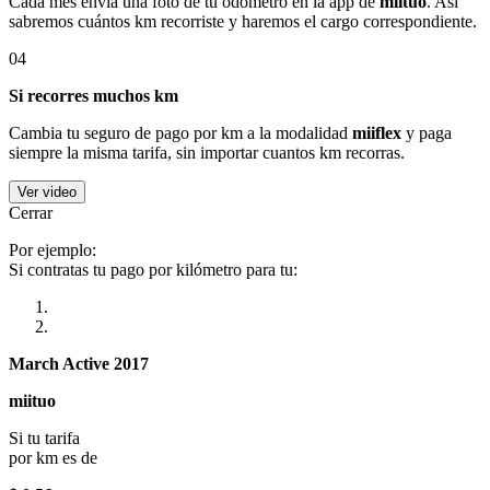
Cada mes envía una foto de tu odómetro en la app de
miituo
. Así
sabremos cuántos km recorriste y haremos el cargo correspondiente.
04
Si recorres muchos km
Cambia tu seguro de pago por km a la modalidad
miiflex
y paga
siempre la misma tarifa, sin importar cuantos km recorras.
Ver video
Cerrar
Por ejemplo:
Si contratas tu pago por kilómetro para tu:
March Active 2017
miituo
Si tu tarifa
por km es de