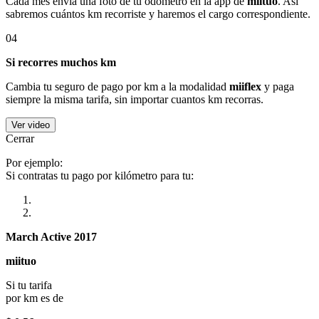
Cada mes envía una foto de tu odómetro en la app de
miituo
. Así
sabremos cuántos km recorriste y haremos el cargo correspondiente.
04
Si recorres muchos km
Cambia tu seguro de pago por km a la modalidad
miiflex
y paga
siempre la misma tarifa, sin importar cuantos km recorras.
Ver video
Cerrar
Por ejemplo:
Si contratas tu pago por kilómetro para tu:
March Active 2017
miituo
Si tu tarifa
por km es de