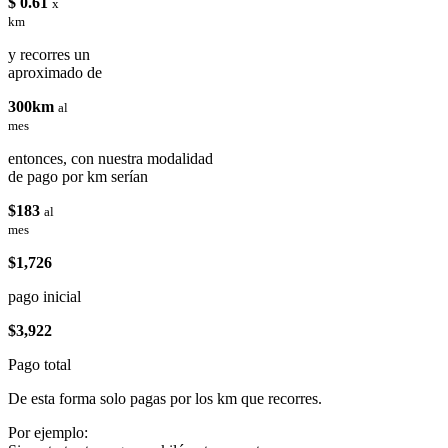
$ 0.61
x
km
y recorres un
aproximado de
300km
al
mes
entonces, con nuestra modalidad
de pago por km serían
$183
al
mes
$1,726
pago inicial
$3,922
Pago total
De esta forma solo pagas por los km que recorres.
Por ejemplo: