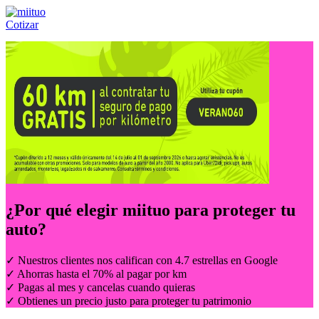
Cotizar
Llámanos al:
(55) 84-21-05-00
ó
800-953-00-59
¿Por qué elegir
miituo
para proteger tu
auto?
✓ Nuestros clientes nos califican con 4.7 estrellas en Google
✓ Ahorras hasta el 70% al pagar por km
✓ Pagas al mes y cancelas cuando quieras
✓ Obtienes un precio justo para proteger tu patrimonio