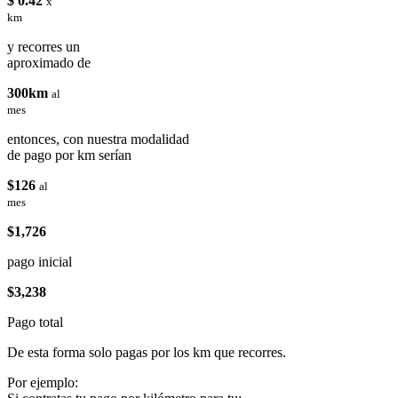
$ 0.42
x
km
y recorres un
aproximado de
300km
al
mes
entonces, con nuestra modalidad
de pago por km serían
$126
al
mes
$1,726
pago inicial
$3,238
Pago total
De esta forma solo pagas por los km que recorres.
Por ejemplo: