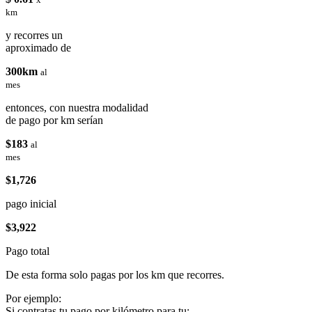
km
y recorres un
aproximado de
300km
al
mes
entonces, con nuestra modalidad
de pago por km serían
$183
al
mes
$1,726
pago inicial
$3,922
Pago total
De esta forma solo pagas por los km que recorres.
Por ejemplo:
Si contratas tu pago por kilómetro para tu: