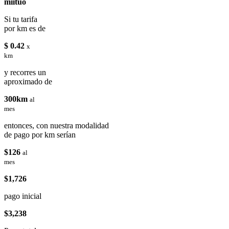
miituo
Si tu tarifa
por km es de
$ 0.42
x
km
y recorres un
aproximado de
300km
al
mes
entonces, con nuestra modalidad
de pago por km serían
$126
al
mes
$1,726
pago inicial
$3,238