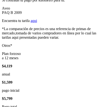
Si contratas tu pago por kilómetro para tu:
Aveo
PAQ B 2009
Encuentra tu tarifa
aqui
*La comparación de precios es una referencia de primas de
mercado,tomada de varios compradores en línea por lo cual las
tarifas aqui presentadas pueden variar.
Otros*
Plan forzoso
a 12 meses
$4,119
anual
$1,599
pago inicial
$5,799
Pago total