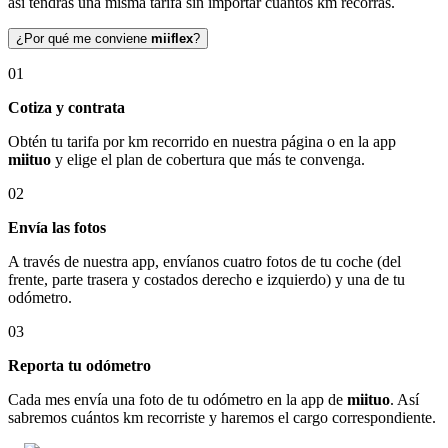
así tendrás una misma tarifa sin importar cuántos km recorras.
¿Por qué me conviene
miiflex
?
01
Cotiza y contrata
Obtén tu tarifa por km recorrido en nuestra página o en la app
miituo
y elige el plan de cobertura que más te convenga.
02
Envía las fotos
A través de nuestra app, envíanos cuatro fotos de tu coche (del
frente, parte trasera y costados derecho e izquierdo) y una de tu
odómetro.
03
Reporta tu odómetro
Cada mes envía una foto de tu odómetro en la app de
miituo
. Así
sabremos cuántos km recorriste y haremos el cargo correspondiente.