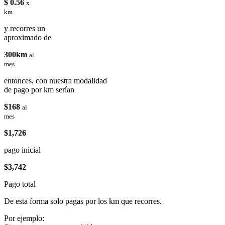
$ 0.56
x
km
y recorres un
aproximado de
300km
al
mes
entonces, con nuestra modalidad
de pago por km serían
$168
al
mes
$1,726
pago inicial
$3,742
Pago total
De esta forma solo pagas por los km que recorres.
Por ejemplo: