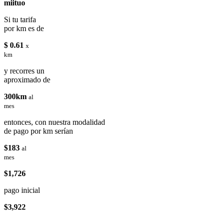
miituo
Si tu tarifa
por km es de
$ 0.61
x
km
y recorres un
aproximado de
300km
al
mes
entonces, con nuestra modalidad
de pago por km serían
$183
al
mes
$1,726
pago inicial
$3,922