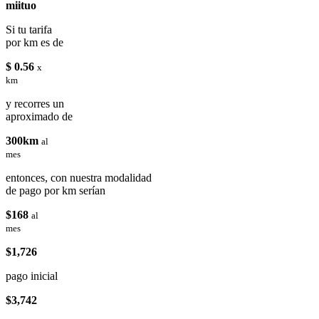
miituo
Si tu tarifa
por km es de
$ 0.56
x
km
y recorres un
aproximado de
300km
al
mes
entonces, con nuestra modalidad
de pago por km serían
$168
al
mes
$1,726
pago inicial
$3,742