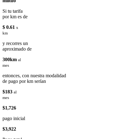
miituo
Si tu tarifa
por km es de
$ 0.61
x
km
y recorres un
aproximado de
300km
al
mes
entonces, con nuestra modalidad
de pago por km serían
$183
al
mes
$1,726
pago inicial
$3,922