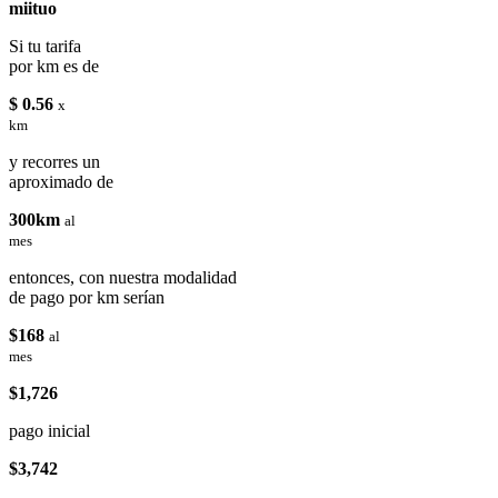
miituo
Si tu tarifa
por km es de
$ 0.56
x
km
y recorres un
aproximado de
300km
al
mes
entonces, con nuestra modalidad
de pago por km serían
$168
al
mes
$1,726
pago inicial
$3,742