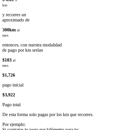
km
y recorres un
aproximado de
300km
al
mes
entonces, con nuestra modalidad
de pago por km serían
$183
al
mes
$1,726
pago inicial
$3,922
Pago total
De esta forma solo pagas por los km que recorres.
Por ejemplo:
Si contratas tu pago por kilómetro para tu: