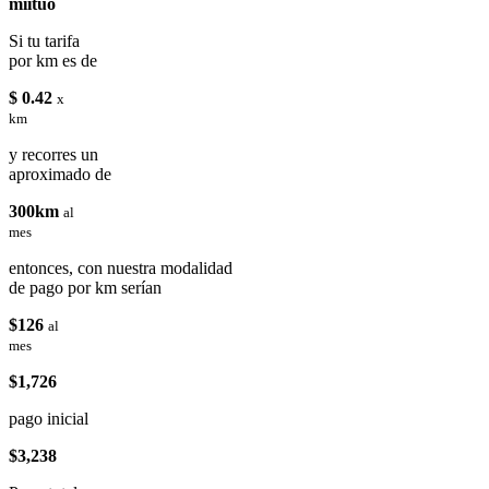
miituo
Si tu tarifa
por km es de
$ 0.42
x
km
y recorres un
aproximado de
300km
al
mes
entonces, con nuestra modalidad
de pago por km serían
$126
al
mes
$1,726
pago inicial
$3,238