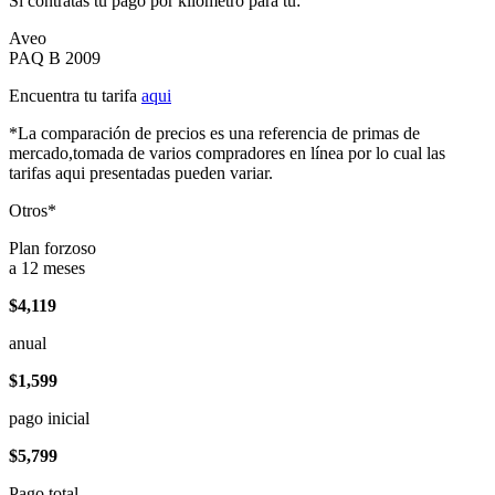
Si contratas tu pago por kilómetro para tu:
Aveo
PAQ B 2009
Encuentra tu tarifa
aqui
*La comparación de precios es una referencia de primas de
mercado,tomada de varios compradores en línea por lo cual las
tarifas aqui presentadas pueden variar.
Otros*
Plan forzoso
a 12 meses
$4,119
anual
$1,599
pago inicial
$5,799
Pago total