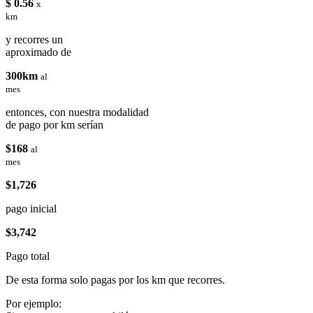
$ 0.56
x
km
y recorres un
aproximado de
300km
al
mes
entonces, con nuestra modalidad
de pago por km serían
$168
al
mes
$1,726
pago inicial
$3,742
Pago total
De esta forma solo pagas por los km que recorres.
Por ejemplo: