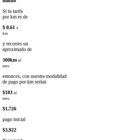
miituo
Si tu tarifa
por km es de
$ 0.61
x
km
y recorres un
aproximado de
300km
al
mes
entonces, con nuestra modalidad
de pago por km serían
$183
al
mes
$1,726
pago inicial
$3,922