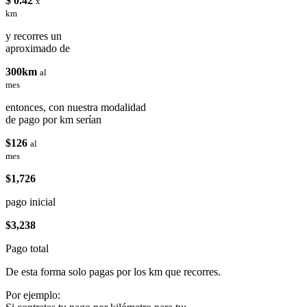
$ 0.42
x
km
y recorres un
aproximado de
300km
al
mes
entonces, con nuestra modalidad
de pago por km serían
$126
al
mes
$1,726
pago inicial
$3,238
Pago total
De esta forma solo pagas por los km que recorres.
Por ejemplo: