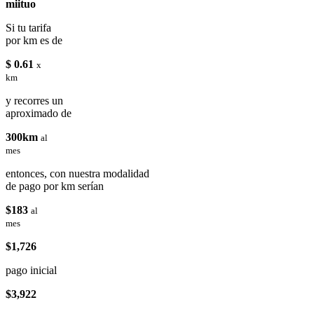
miituo
Si tu tarifa
por km es de
$ 0.61
x
km
y recorres un
aproximado de
300km
al
mes
entonces, con nuestra modalidad
de pago por km serían
$183
al
mes
$1,726
pago inicial
$3,922