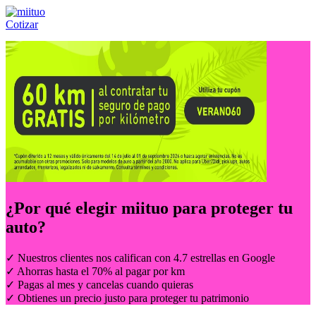
Cotizar
Llámanos al:
(55) 84-21-05-00
ó
800-953-00-59
¿Por qué elegir
miituo
para proteger tu
auto?
✓ Nuestros clientes nos califican con 4.7 estrellas en Google
✓ Ahorras hasta el 70% al pagar por km
✓ Pagas al mes y cancelas cuando quieras
✓ Obtienes un precio justo para proteger tu patrimonio