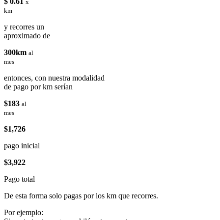
$ 0.61
x
km
y recorres un
aproximado de
300km
al
mes
entonces, con nuestra modalidad
de pago por km serían
$183
al
mes
$1,726
pago inicial
$3,922
Pago total
De esta forma solo pagas por los km que recorres.
Por ejemplo: