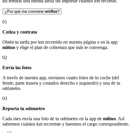
así tendrás una misma tarifa sin importar cuántos km recorras.
¿Por qué me conviene
miiflex
?
01
Cotiza y contrata
Obtén tu tarifa por km recorrido en nuestra página o en la app
miituo
y elige el plan de cobertura que más te convenga.
02
Envía las fotos
A través de nuestra app, envíanos cuatro fotos de tu coche (del
frente, parte trasera y costados derecho e izquierdo) y una de tu
odómetro.
03
Reporta tu odómetro
Cada mes envía una foto de tu odómetro en la app de
miituo
. Así
sabremos cuántos km recorriste y haremos el cargo correspondiente.