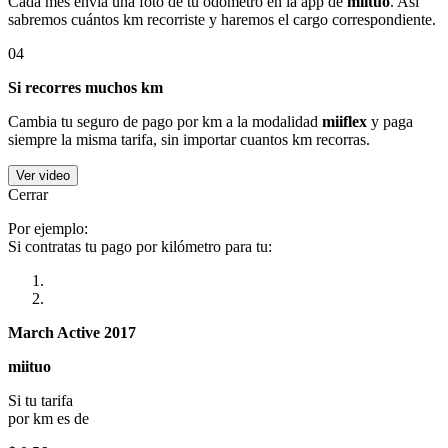
Cada mes envía una foto de tu odómetro en la app de
miituo
. Así
sabremos cuántos km recorriste y haremos el cargo correspondiente.
04
Si recorres muchos km
Cambia tu seguro de pago por km a la modalidad
miiflex
y paga
siempre la misma tarifa, sin importar cuantos km recorras.
Ver video
Cerrar
Por ejemplo:
Si contratas tu pago por kilómetro para tu:
March Active 2017
miituo
Si tu tarifa
por km es de