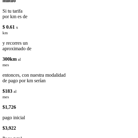
miituo
Si tu tarifa
por km es de
$ 0.61
x
km
y recorres un
aproximado de
300km
al
mes
entonces, con nuestra modalidad
de pago por km serían
$183
al
mes
$1,726
pago inicial
$3,922