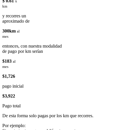
$ 0.61
x
km
y recorres un
aproximado de
300km
al
mes
entonces, con nuestra modalidad
de pago por km serían
$183
al
mes
$1,726
pago inicial
$3,922
Pago total
De esta forma solo pagas por los km que recorres.
Por ejemplo: