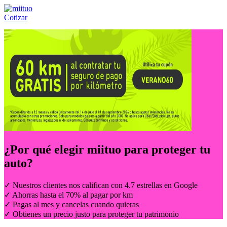
Cotizar
Llámanos al:
(55) 84-21-05-00
ó
800-953-00-59
¿Por qué elegir
miituo
para proteger tu
auto?
✓ Nuestros clientes nos califican con 4.7 estrellas en Google
✓ Ahorras hasta el 70% al pagar por km
✓ Pagas al mes y cancelas cuando quieras
✓ Obtienes un precio justo para proteger tu patrimonio