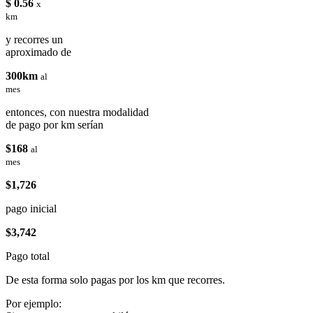
$ 0.56
x
km
y recorres un
aproximado de
300km
al
mes
entonces, con nuestra modalidad
de pago por km serían
$168
al
mes
$1,726
pago inicial
$3,742
Pago total
De esta forma solo pagas por los km que recorres.
Por ejemplo: