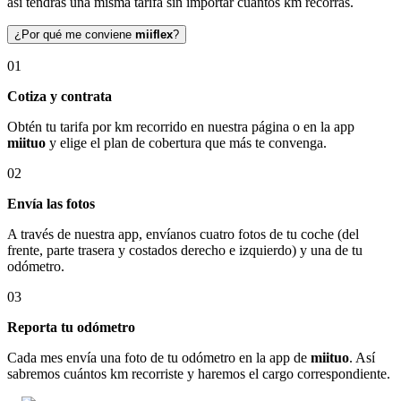
así tendrás una misma tarifa sin importar cuántos km recorras.
¿Por qué me conviene
miiflex
?
01
Cotiza y contrata
Obtén tu tarifa por km recorrido en nuestra página o en la app
miituo
y elige el plan de cobertura que más te convenga.
02
Envía las fotos
A través de nuestra app, envíanos cuatro fotos de tu coche (del
frente, parte trasera y costados derecho e izquierdo) y una de tu
odómetro.
03
Reporta tu odómetro
Cada mes envía una foto de tu odómetro en la app de
miituo
. Así
sabremos cuántos km recorriste y haremos el cargo correspondiente.