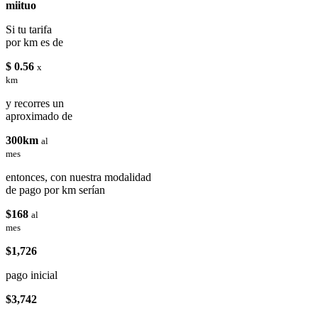
miituo
Si tu tarifa
por km es de
$ 0.56
x
km
y recorres un
aproximado de
300km
al
mes
entonces, con nuestra modalidad
de pago por km serían
$168
al
mes
$1,726
pago inicial
$3,742