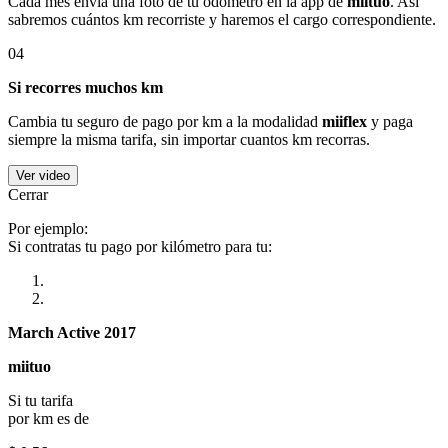
Cada mes envía una foto de tu odómetro en la app de
miituo
. Así
sabremos cuántos km recorriste y haremos el cargo correspondiente.
04
Si recorres muchos km
Cambia tu seguro de pago por km a la modalidad
miiflex
y paga
siempre la misma tarifa, sin importar cuantos km recorras.
Ver video
Cerrar
Por ejemplo:
Si contratas tu pago por kilómetro para tu:
March Active 2017
miituo
Si tu tarifa
por km es de