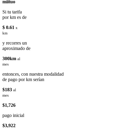
miituo
Si tu tarifa
por km es de
$ 0.61
x
km
y recorres un
aproximado de
300km
al
mes
entonces, con nuestra modalidad
de pago por km serían
$183
al
mes
$1,726
pago inicial
$3,922