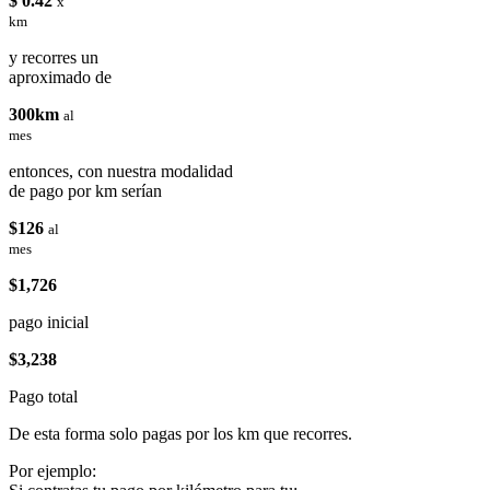
$ 0.42
x
km
y recorres un
aproximado de
300km
al
mes
entonces, con nuestra modalidad
de pago por km serían
$126
al
mes
$1,726
pago inicial
$3,238
Pago total
De esta forma solo pagas por los km que recorres.
Por ejemplo: