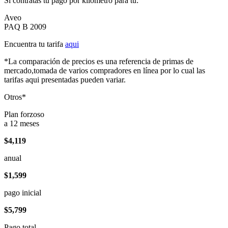
Si contratas tu pago por kilómetro para tu:
Aveo
PAQ B 2009
Encuentra tu tarifa
aqui
*La comparación de precios es una referencia de primas de
mercado,tomada de varios compradores en línea por lo cual las
tarifas aqui presentadas pueden variar.
Otros*
Plan forzoso
a 12 meses
$4,119
anual
$1,599
pago inicial
$5,799
Pago total