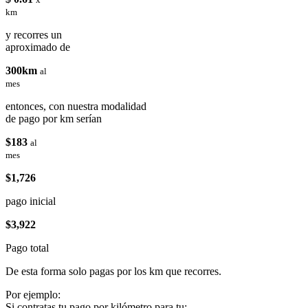
km
y recorres un
aproximado de
300km
al
mes
entonces, con nuestra modalidad
de pago por km serían
$183
al
mes
$1,726
pago inicial
$3,922
Pago total
De esta forma solo pagas por los km que recorres.
Por ejemplo:
Si contratas tu pago por kilómetro para tu: