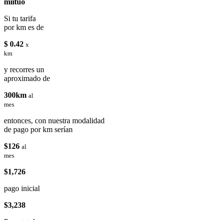
miituo
Si tu tarifa
por km es de
$ 0.42
x
km
y recorres un
aproximado de
300km
al
mes
entonces, con nuestra modalidad
de pago por km serían
$126
al
mes
$1,726
pago inicial
$3,238