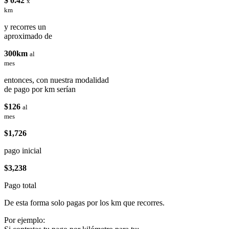
$ 0.42
x
km
y recorres un
aproximado de
300km
al
mes
entonces, con nuestra modalidad
de pago por km serían
$126
al
mes
$1,726
pago inicial
$3,238
Pago total
De esta forma solo pagas por los km que recorres.
Por ejemplo: