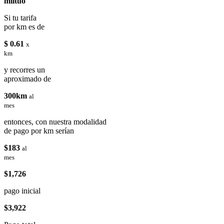
miituo
Si tu tarifa
por km es de
$ 0.61
x
km
y recorres un
aproximado de
300km
al
mes
entonces, con nuestra modalidad
de pago por km serían
$183
al
mes
$1,726
pago inicial
$3,922