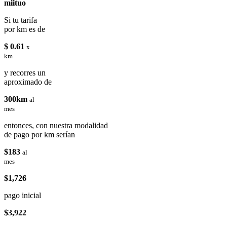
miituo
Si tu tarifa
por km es de
$ 0.61
x
km
y recorres un
aproximado de
300km
al
mes
entonces, con nuestra modalidad
de pago por km serían
$183
al
mes
$1,726
pago inicial
$3,922