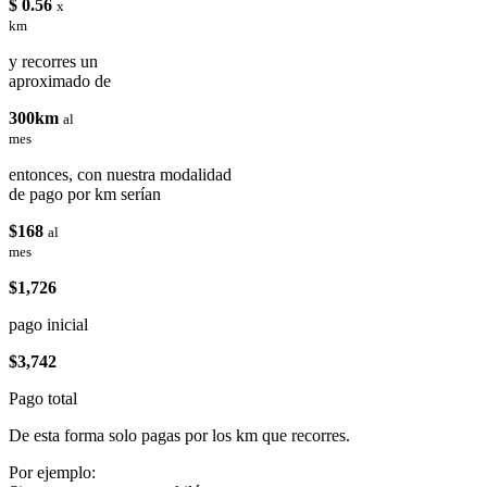
$ 0.56
x
km
y recorres un
aproximado de
300km
al
mes
entonces, con nuestra modalidad
de pago por km serían
$168
al
mes
$1,726
pago inicial
$3,742
Pago total
De esta forma solo pagas por los km que recorres.
Por ejemplo: