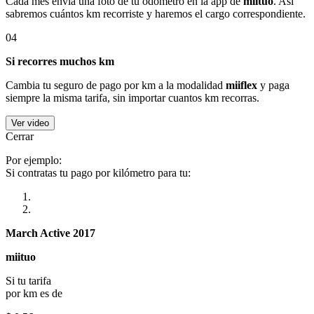
Cada mes envía una foto de tu odómetro en la app de
miituo
. Así
sabremos cuántos km recorriste y haremos el cargo correspondiente.
04
Si recorres muchos km
Cambia tu seguro de pago por km a la modalidad
miiflex
y paga
siempre la misma tarifa, sin importar cuantos km recorras.
Ver video
Cerrar
Por ejemplo:
Si contratas tu pago por kilómetro para tu:
March Active 2017
miituo
Si tu tarifa
por km es de