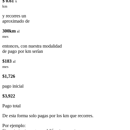
$ 0.61
x
km
y recorres un
aproximado de
300km
al
mes
entonces, con nuestra modalidad
de pago por km serían
$183
al
mes
$1,726
pago inicial
$3,922
Pago total
De esta forma solo pagas por los km que recorres.
Por ejemplo: