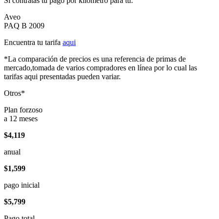
Si contratas tu pago por kilómetro para tu:
Aveo
PAQ B 2009
Encuentra tu tarifa
aqui
*La comparación de precios es una referencia de primas de
mercado,tomada de varios compradores en línea por lo cual las
tarifas aqui presentadas pueden variar.
Otros*
Plan forzoso
a 12 meses
$4,119
anual
$1,599
pago inicial
$5,799
Pago total