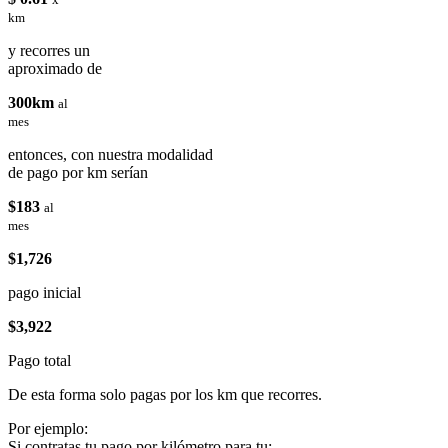
km
y recorres un
aproximado de
300km
al
mes
entonces, con nuestra modalidad
de pago por km serían
$183
al
mes
$1,726
pago inicial
$3,922
Pago total
De esta forma solo pagas por los km que recorres.
Por ejemplo:
Si contratas tu pago por kilómetro para tu: