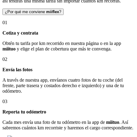
así tendrás una misma tarifa sin importar cuántos km recorras.
¿Por qué me conviene
miiflex
?
01
Cotiza y contrata
Obtén tu tarifa por km recorrido en nuestra página o en la app
miituo
y elige el plan de cobertura que más te convenga.
02
Envía las fotos
A través de nuestra app, envíanos cuatro fotos de tu coche (del
frente, parte trasera y costados derecho e izquierdo) y una de tu
odómetro.
03
Reporta tu odómetro
Cada mes envía una foto de tu odómetro en la app de
miituo
. Así
sabremos cuántos km recorriste y haremos el cargo correspondiente.