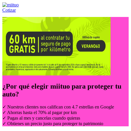
Cotizar
Llámanos al:
(55) 84-21-05-00
ó
800-953-00-59
¿Por qué elegir
miituo
para proteger tu
auto?
✓ Nuestros clientes nos califican con 4.7 estrellas en Google
✓ Ahorras hasta el 70% al pagar por km
✓ Pagas al mes y cancelas cuando quieras
✓ Obtienes un precio justo para proteger tu patrimonio