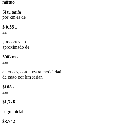
miituo
Si tu tarifa
por km es de
$ 0.56
x
km
y recorres un
aproximado de
300km
al
mes
entonces, con nuestra modalidad
de pago por km serían
$168
al
mes
$1,726
pago inicial
$3,742