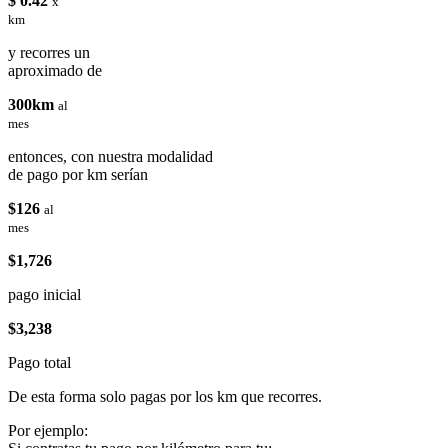
$ 0.42
x
km
y recorres un
aproximado de
300km
al
mes
entonces, con nuestra modalidad
de pago por km serían
$126
al
mes
$1,726
pago inicial
$3,238
Pago total
De esta forma solo pagas por los km que recorres.
Por ejemplo: