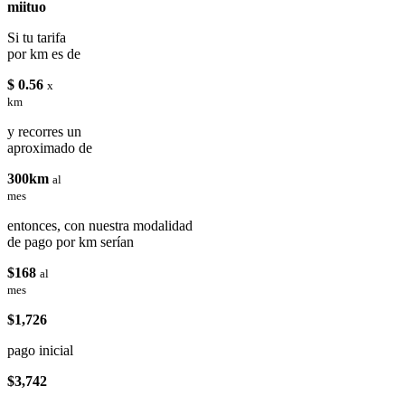
miituo
Si tu tarifa
por km es de
$ 0.56
x
km
y recorres un
aproximado de
300km
al
mes
entonces, con nuestra modalidad
de pago por km serían
$168
al
mes
$1,726
pago inicial
$3,742