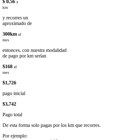
$ 0.56
x
km
y recorres un
aproximado de
300km
al
mes
entonces, con nuestra modalidad
de pago por km serían
$168
al
mes
$1,726
pago inicial
$3,742
Pago total
De esta forma solo pagas por los km que recorres.
Por ejemplo: