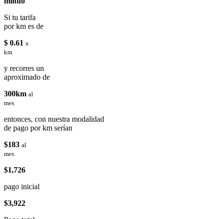
miituo
Si tu tarifa
por km es de
$ 0.61
x
km
y recorres un
aproximado de
300km
al
mes
entonces, con nuestra modalidad
de pago por km serían
$183
al
mes
$1,726
pago inicial
$3,922