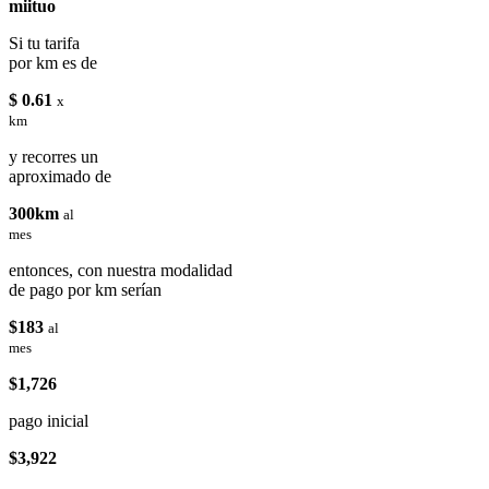
miituo
Si tu tarifa
por km es de
$ 0.61
x
km
y recorres un
aproximado de
300km
al
mes
entonces, con nuestra modalidad
de pago por km serían
$183
al
mes
$1,726
pago inicial
$3,922