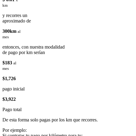
km
y recorres un
aproximado de
300km
al
mes
entonces, con nuestra modalidad
de pago por km serían
$183
al
mes
$1,726
pago inicial
$3,922
Pago total
De esta forma solo pagas por los km que recorres.
Por ejemplo:
Si contratas tu pago por kilómetro para tu: