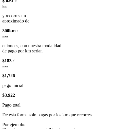
$ 0.61
x
km
y recorres un
aproximado de
300km
al
mes
entonces, con nuestra modalidad
de pago por km serían
$183
al
mes
$1,726
pago inicial
$3,922
Pago total
De esta forma solo pagas por los km que recorres.
Por ejemplo: