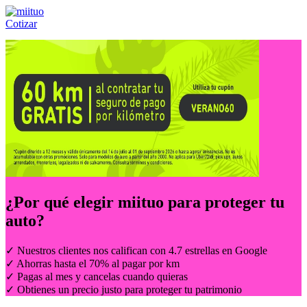
Cotizar
Llámanos al:
(55) 84-21-05-00
ó
800-953-00-59
¿Por qué elegir
miituo
para proteger tu
auto?
✓ Nuestros clientes nos califican con 4.7 estrellas en Google
✓ Ahorras hasta el 70% al pagar por km
✓ Pagas al mes y cancelas cuando quieras
✓ Obtienes un precio justo para proteger tu patrimonio