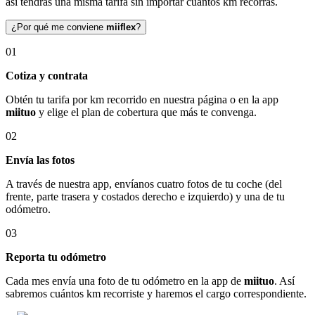
así tendrás una misma tarifa sin importar cuántos km recorras.
¿Por qué me conviene
miiflex
?
01
Cotiza y contrata
Obtén tu tarifa por km recorrido en nuestra página o en la app
miituo
y elige el plan de cobertura que más te convenga.
02
Envía las fotos
A través de nuestra app, envíanos cuatro fotos de tu coche (del
frente, parte trasera y costados derecho e izquierdo) y una de tu
odómetro.
03
Reporta tu odómetro
Cada mes envía una foto de tu odómetro en la app de
miituo
. Así
sabremos cuántos km recorriste y haremos el cargo correspondiente.