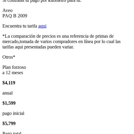
Si contratas tu pago por kilómetro para tu:
Aveo
PAQ B 2009
Encuentra tu tarifa
aqui
*La comparación de precios es una referencia de primas de
mercado,tomada de varios compradores en línea por lo cual las
tarifas aqui presentadas pueden variar.
Otros*
Plan forzoso
a 12 meses
$4,119
anual
$1,599
pago inicial
$5,799
Pago total