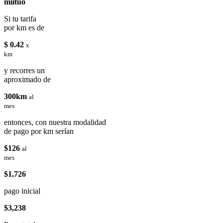
miituo
Si tu tarifa
por km es de
$ 0.42
x
km
y recorres un
aproximado de
300km
al
mes
entonces, con nuestra modalidad
de pago por km serían
$126
al
mes
$1,726
pago inicial
$3,238