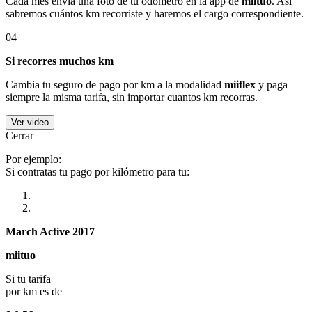
Cada mes envía una foto de tu odómetro en la app de
miituo
. Así
sabremos cuántos km recorriste y haremos el cargo correspondiente.
04
Si recorres muchos km
Cambia tu seguro de pago por km a la modalidad
miiflex
y paga
siempre la misma tarifa, sin importar cuantos km recorras.
Ver video
Cerrar
Por ejemplo:
Si contratas tu pago por kilómetro para tu:
March Active 2017
miituo
Si tu tarifa
por km es de