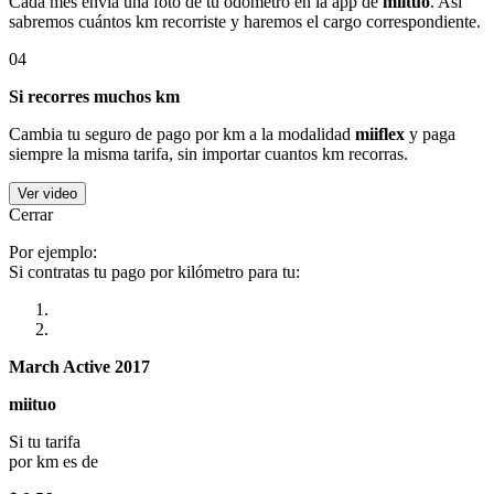
Cada mes envía una foto de tu odómetro en la app de
miituo
. Así
sabremos cuántos km recorriste y haremos el cargo correspondiente.
04
Si recorres muchos km
Cambia tu seguro de pago por km a la modalidad
miiflex
y paga
siempre la misma tarifa, sin importar cuantos km recorras.
Ver video
Cerrar
Por ejemplo:
Si contratas tu pago por kilómetro para tu:
March Active 2017
miituo
Si tu tarifa
por km es de