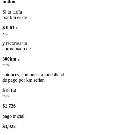
miituo
Si tu tarifa
por km es de
$ 0.61
x
km
y recorres un
aproximado de
300km
al
mes
entonces, con nuestra modalidad
de pago por km serían
$183
al
mes
$1,726
pago inicial
$3,922