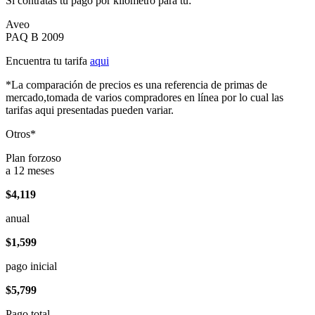
Si contratas tu pago por kilómetro para tu:
Aveo
PAQ B 2009
Encuentra tu tarifa
aqui
*La comparación de precios es una referencia de primas de
mercado,tomada de varios compradores en línea por lo cual las
tarifas aqui presentadas pueden variar.
Otros*
Plan forzoso
a 12 meses
$4,119
anual
$1,599
pago inicial
$5,799
Pago total