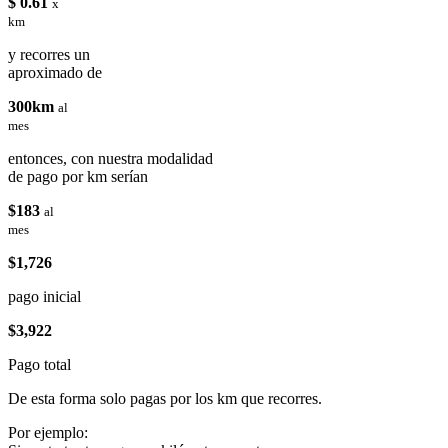
$ 0.61
x
km
y recorres un
aproximado de
300km
al
mes
entonces, con nuestra modalidad
de pago por km serían
$183
al
mes
$1,726
pago inicial
$3,922
Pago total
De esta forma solo pagas por los km que recorres.
Por ejemplo: