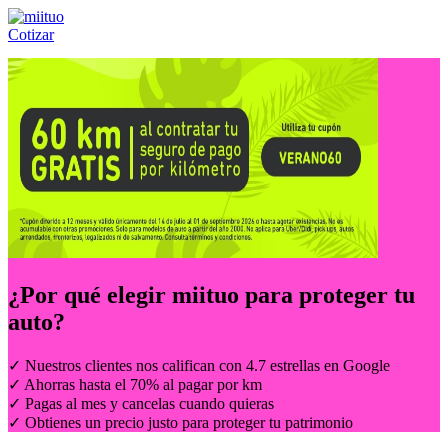
Cotizar
Llámanos al:
(55) 84-21-05-00
ó
800-953-00-59
¿Por qué elegir
miituo
para proteger tu
auto?
✓ Nuestros clientes nos califican con 4.7 estrellas en Google
✓ Ahorras hasta el 70% al pagar por km
✓ Pagas al mes y cancelas cuando quieras
✓ Obtienes un precio justo para proteger tu patrimonio