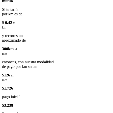
miituo
Si tu tarifa
por km es de
$ 0.42
x
km
y recorres un
aproximado de
300km
al
mes
entonces, con nuestra modalidad
de pago por km serían
$126
al
mes
$1,726
pago inicial
$3,238