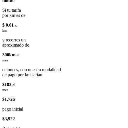
miituo
Si tu tarifa
por km es de
$ 0.61
x
km
y recorres un
aproximado de
300km
al
mes
entonces, con nuestra modalidad
de pago por km serían
$183
al
mes
$1,726
pago inicial
$3,922