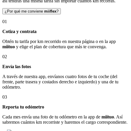
así tendrás una misma tarifa sin importar cuántos km recorras.
¿Por qué me conviene
miiflex
?
01
Cotiza y contrata
Obtén tu tarifa por km recorrido en nuestra página o en la app
miituo
y elige el plan de cobertura que más te convenga.
02
Envía las fotos
A través de nuestra app, envíanos cuatro fotos de tu coche (del
frente, parte trasera y costados derecho e izquierdo) y una de tu
odómetro.
03
Reporta tu odómetro
Cada mes envía una foto de tu odómetro en la app de
miituo
. Así
sabremos cuántos km recorriste y haremos el cargo correspondiente.