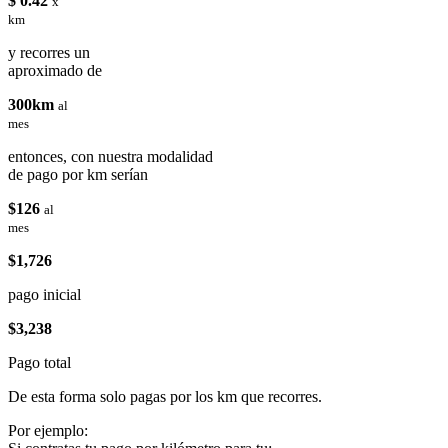
$ 0.42
x
km
y recorres un
aproximado de
300km
al
mes
entonces, con nuestra modalidad
de pago por km serían
$126
al
mes
$1,726
pago inicial
$3,238
Pago total
De esta forma solo pagas por los km que recorres.
Por ejemplo: