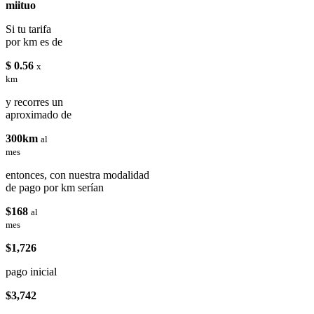
miituo
Si tu tarifa
por km es de
$ 0.56
x
km
y recorres un
aproximado de
300km
al
mes
entonces, con nuestra modalidad
de pago por km serían
$168
al
mes
$1,726
pago inicial
$3,742