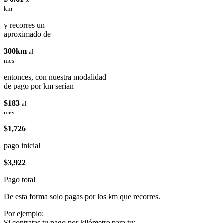
km
y recorres un
aproximado de
300km
al
mes
entonces, con nuestra modalidad
de pago por km serían
$183
al
mes
$1,726
pago inicial
$3,922
Pago total
De esta forma solo pagas por los km que recorres.
Por ejemplo:
Si contratas tu pago por kilómetro para tu: