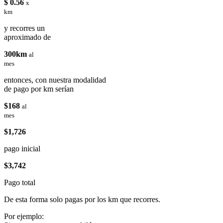
$ 0.56
x
km
y recorres un
aproximado de
300km
al
mes
entonces, con nuestra modalidad
de pago por km serían
$168
al
mes
$1,726
pago inicial
$3,742
Pago total
De esta forma solo pagas por los km que recorres.
Por ejemplo: