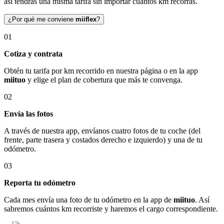
así tendrás una misma tarifa sin importar cuántos km recorras.
¿Por qué me conviene
miiflex
?
01
Cotiza y contrata
Obtén tu tarifa por km recorrido en nuestra página o en la app
miituo
y elige el plan de cobertura que más te convenga.
02
Envía las fotos
A través de nuestra app, envíanos cuatro fotos de tu coche (del
frente, parte trasera y costados derecho e izquierdo) y una de tu
odómetro.
03
Reporta tu odómetro
Cada mes envía una foto de tu odómetro en la app de
miituo
. Así
sabremos cuántos km recorriste y haremos el cargo correspondiente.