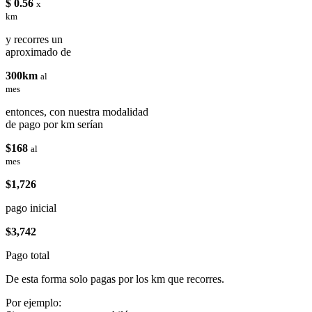
$ 0.56
x
km
y recorres un
aproximado de
300km
al
mes
entonces, con nuestra modalidad
de pago por km serían
$168
al
mes
$1,726
pago inicial
$3,742
Pago total
De esta forma solo pagas por los km que recorres.
Por ejemplo: