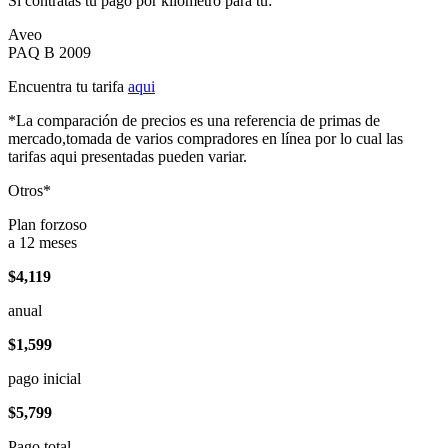
Si contratas tu pago por kilómetro para tu:
Aveo
PAQ B 2009
Encuentra tu tarifa
aqui
*La comparación de precios es una referencia de primas de
mercado,tomada de varios compradores en línea por lo cual las
tarifas aqui presentadas pueden variar.
Otros*
Plan forzoso
a 12 meses
$4,119
anual
$1,599
pago inicial
$5,799
Pago total