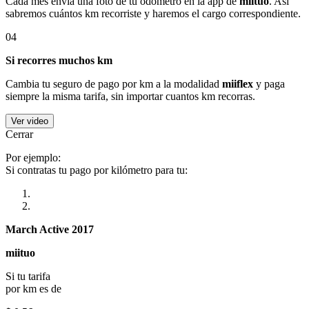
Cada mes envía una foto de tu odómetro en la app de
miituo
. Así
sabremos cuántos km recorriste y haremos el cargo correspondiente.
04
Si recorres muchos km
Cambia tu seguro de pago por km a la modalidad
miiflex
y paga
siempre la misma tarifa, sin importar cuantos km recorras.
Ver video
Cerrar
Por ejemplo:
Si contratas tu pago por kilómetro para tu:
March Active 2017
miituo
Si tu tarifa
por km es de