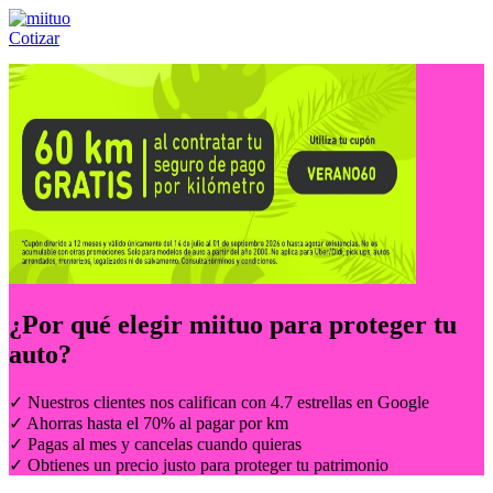
Cotizar
Llámanos al:
(55) 84-21-05-00
ó
800-953-00-59
¿Por qué elegir
miituo
para proteger tu
auto?
✓ Nuestros clientes nos califican con 4.7 estrellas en Google
✓ Ahorras hasta el 70% al pagar por km
✓ Pagas al mes y cancelas cuando quieras
✓ Obtienes un precio justo para proteger tu patrimonio