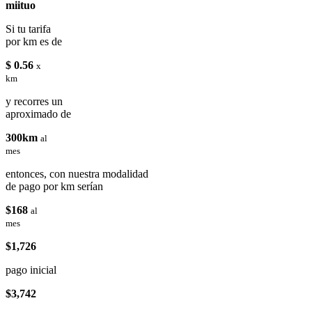
miituo
Si tu tarifa
por km es de
$ 0.56
x
km
y recorres un
aproximado de
300km
al
mes
entonces, con nuestra modalidad
de pago por km serían
$168
al
mes
$1,726
pago inicial
$3,742