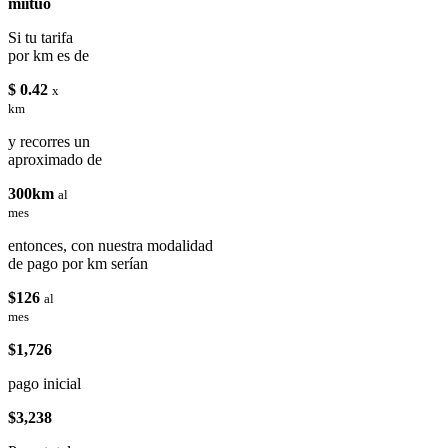
miituo
Si tu tarifa
por km es de
$ 0.42
x
km
y recorres un
aproximado de
300km
al
mes
entonces, con nuestra modalidad
de pago por km serían
$126
al
mes
$1,726
pago inicial
$3,238