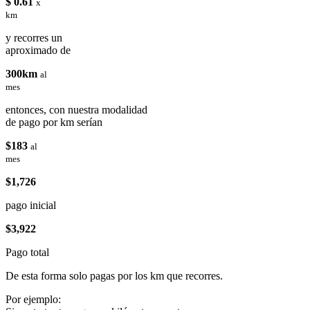
$ 0.61
x
km
y recorres un
aproximado de
300km
al
mes
entonces, con nuestra modalidad
de pago por km serían
$183
al
mes
$1,726
pago inicial
$3,922
Pago total
De esta forma solo pagas por los km que recorres.
Por ejemplo: