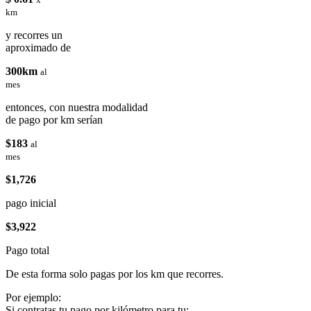
km
y recorres un
aproximado de
300km
al
mes
entonces, con nuestra modalidad
de pago por km serían
$183
al
mes
$1,726
pago inicial
$3,922
Pago total
De esta forma solo pagas por los km que recorres.
Por ejemplo:
Si contratas tu pago por kilómetro para tu: