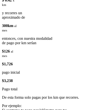
$ 0.42
x
km
y recorres un
aproximado de
300km
al
mes
entonces, con nuestra modalidad
de pago por km serían
$126
al
mes
$1,726
pago inicial
$3,238
Pago total
De esta forma solo pagas por los km que recorres.
Por ejemplo: