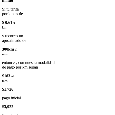
miituo
Si tu tarifa
por km es de
$ 0.61
x
km
y recorres un
aproximado de
300km
al
mes
entonces, con nuestra modalidad
de pago por km serían
$183
al
mes
$1,726
pago inicial
$3,922