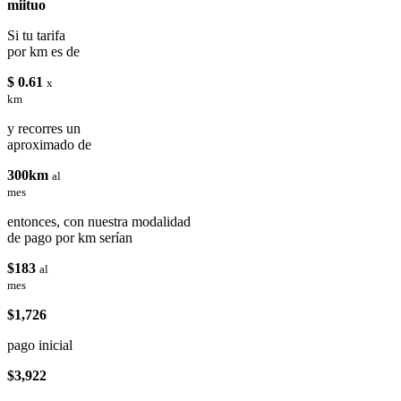
miituo
Si tu tarifa
por km es de
$ 0.61
x
km
y recorres un
aproximado de
300km
al
mes
entonces, con nuestra modalidad
de pago por km serían
$183
al
mes
$1,726
pago inicial
$3,922