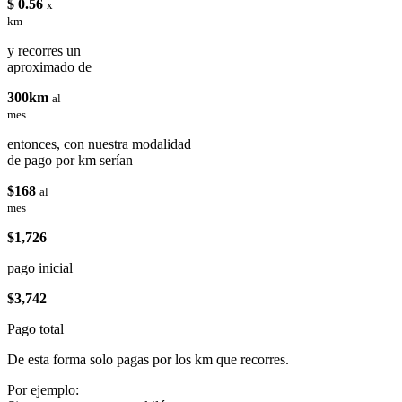
$ 0.56
x
km
y recorres un
aproximado de
300km
al
mes
entonces, con nuestra modalidad
de pago por km serían
$168
al
mes
$1,726
pago inicial
$3,742
Pago total
De esta forma solo pagas por los km que recorres.
Por ejemplo: