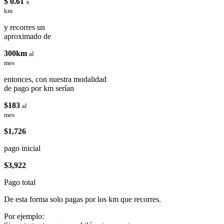
$ 0.61
x
km
y recorres un
aproximado de
300km
al
mes
entonces, con nuestra modalidad
de pago por km serían
$183
al
mes
$1,726
pago inicial
$3,922
Pago total
De esta forma solo pagas por los km que recorres.
Por ejemplo: