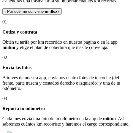
así tendrás una misma tarifa sin importar cuántos km recorras.
¿Por qué me conviene
miiflex
?
01
Cotiza y contrata
Obtén tu tarifa por km recorrido en nuestra página o en la app
miituo
y elige el plan de cobertura que más te convenga.
02
Envía las fotos
A través de nuestra app, envíanos cuatro fotos de tu coche (del
frente, parte trasera y costados derecho e izquierdo) y una de tu
odómetro.
03
Reporta tu odómetro
Cada mes envía una foto de tu odómetro en la app de
miituo
. Así
sabremos cuántos km recorriste y haremos el cargo correspondiente.