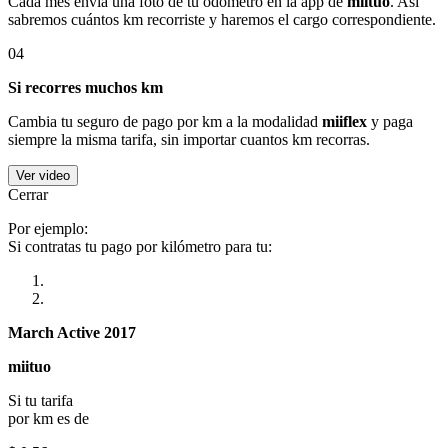
Cada mes envía una foto de tu odómetro en la app de
miituo
. Así
sabremos cuántos km recorriste y haremos el cargo correspondiente.
04
Si recorres muchos km
Cambia tu seguro de pago por km a la modalidad
miiflex
y paga
siempre la misma tarifa, sin importar cuantos km recorras.
Ver video
Cerrar
Por ejemplo:
Si contratas tu pago por kilómetro para tu:
March Active 2017
miituo
Si tu tarifa
por km es de