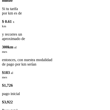
miituo
Si tu tarifa
por km es de
$ 0.61
x
km
y recorres un
aproximado de
300km
al
mes
entonces, con nuestra modalidad
de pago por km serían
$183
al
mes
$1,726
pago inicial
$3,922