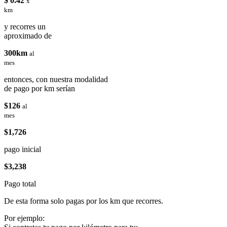
$ 0.42
x
km
y recorres un
aproximado de
300km
al
mes
entonces, con nuestra modalidad
de pago por km serían
$126
al
mes
$1,726
pago inicial
$3,238
Pago total
De esta forma solo pagas por los km que recorres.
Por ejemplo: