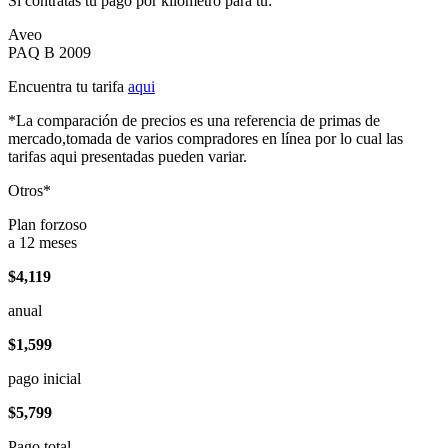
Si contratas tu pago por kilómetro para tu:
Aveo
PAQ B 2009
Encuentra tu tarifa
aqui
*La comparación de precios es una referencia de primas de
mercado,tomada de varios compradores en línea por lo cual las
tarifas aqui presentadas pueden variar.
Otros*
Plan forzoso
a 12 meses
$4,119
anual
$1,599
pago inicial
$5,799
Pago total