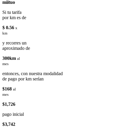
miituo
Si tu tarifa
por km es de
$ 0.56
x
km
y recorres un
aproximado de
300km
al
mes
entonces, con nuestra modalidad
de pago por km serían
$168
al
mes
$1,726
pago inicial
$3,742