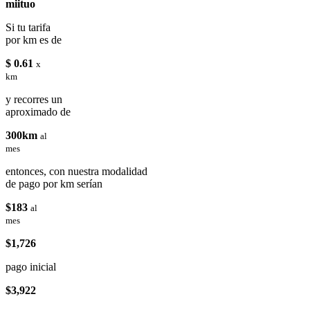
miituo
Si tu tarifa
por km es de
$ 0.61
x
km
y recorres un
aproximado de
300km
al
mes
entonces, con nuestra modalidad
de pago por km serían
$183
al
mes
$1,726
pago inicial
$3,922