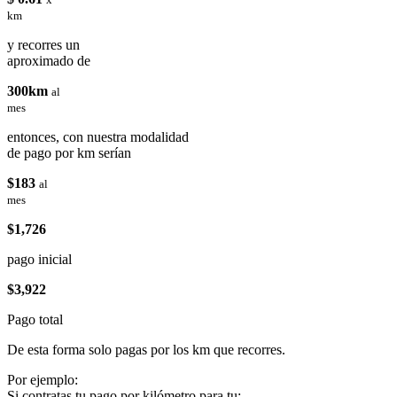
km
y recorres un
aproximado de
300km
al
mes
entonces, con nuestra modalidad
de pago por km serían
$183
al
mes
$1,726
pago inicial
$3,922
Pago total
De esta forma solo pagas por los km que recorres.
Por ejemplo:
Si contratas tu pago por kilómetro para tu: