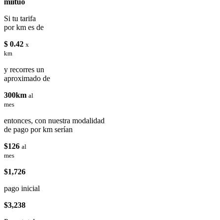
miituo
Si tu tarifa
por km es de
$ 0.42
x
km
y recorres un
aproximado de
300km
al
mes
entonces, con nuestra modalidad
de pago por km serían
$126
al
mes
$1,726
pago inicial
$3,238