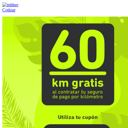
Cotizar
Llámanos al:
(55) 84-21-05-00
ó
800-953-00-59