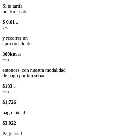
Si tu tarifa
por km es de
$ 0.61
x
km
y recorres un
aproximado de
300km
al
mes
entonces, con nuestra modalidad
de pago por km serían
$183
al
mes
$1,726
pago inicial
$3,922
Pago total