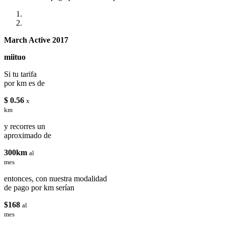
March Active 2017
miituo
Si tu tarifa
por km es de
$ 0.56
x
km
y recorres un
aproximado de
300km
al
mes
entonces, con nuestra modalidad
de pago por km serían
$168
al
mes