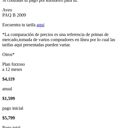
Si contratas tu pago por kilómetro para tu:
Aveo
PAQ B 2009
Encuentra tu tarifa
aqui
*La comparación de precios es una referencia de primas de
mercado,tomada de varios compradores en línea por lo cual las
tarifas aqui presentadas pueden variar.
Otros*
Plan forzoso
a 12 meses
$4,119
anual
$1,599
pago inicial
$5,799
Pago total