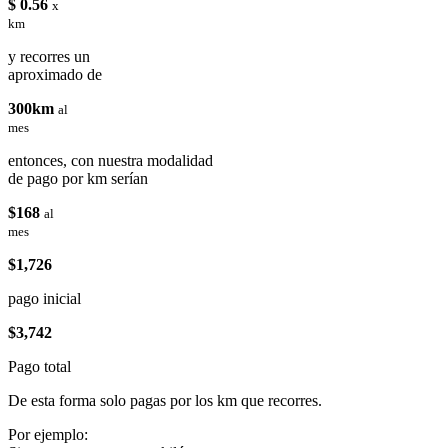
$ 0.56
x
km
y recorres un
aproximado de
300km
al
mes
entonces, con nuestra modalidad
de pago por km serían
$168
al
mes
$1,726
pago inicial
$3,742
Pago total
De esta forma solo pagas por los km que recorres.
Por ejemplo: