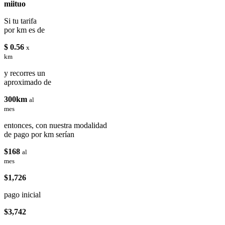
miituo
Si tu tarifa
por km es de
$ 0.56
x
km
y recorres un
aproximado de
300km
al
mes
entonces, con nuestra modalidad
de pago por km serían
$168
al
mes
$1,726
pago inicial
$3,742