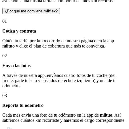
así tendrás una misma tarifa sin importar cuántos km recorras.
¿Por qué me conviene
miiflex
?
01
Cotiza y contrata
Obtén tu tarifa por km recorrido en nuestra página o en la app
miituo
y elige el plan de cobertura que más te convenga.
02
Envía las fotos
A través de nuestra app, envíanos cuatro fotos de tu coche (del
frente, parte trasera y costados derecho e izquierdo) y una de tu
odómetro.
03
Reporta tu odómetro
Cada mes envía una foto de tu odómetro en la app de
miituo
. Así
sabremos cuántos km recorriste y haremos el cargo correspondiente.