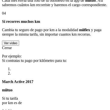
Cada mes envía una foto de tu odómetro en la app de
miituo
. Así
sabremos cuántos km recorriste y haremos el cargo correspondiente.
04
Si recorres muchos km
Cambia tu seguro de pago por km a la modalidad
miiflex
y paga
siempre la misma tarifa, sin importar cuantos km recorras.
Ver video
Cerrar
Por ejemplo:
Si contratas tu pago por kilómetro para tu:
March Active 2017
miituo
Si tu tarifa
por km es de