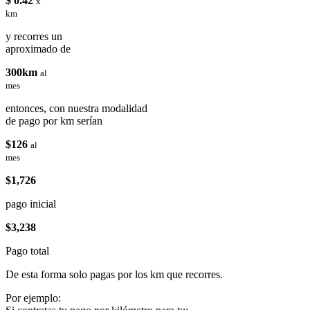
$ 0.42
x
km
y recorres un
aproximado de
300km
al
mes
entonces, con nuestra modalidad
de pago por km serían
$126
al
mes
$1,726
pago inicial
$3,238
Pago total
De esta forma solo pagas por los km que recorres.
Por ejemplo: