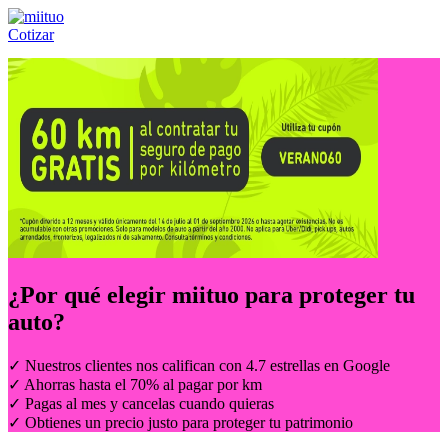
Cotizar
Llámanos al:
(55) 84-21-05-00
ó
800-953-00-59
¿Por qué elegir
miituo
para proteger tu
auto?
✓ Nuestros clientes nos califican con 4.7 estrellas en Google
✓ Ahorras hasta el 70% al pagar por km
✓ Pagas al mes y cancelas cuando quieras
✓ Obtienes un precio justo para proteger tu patrimonio