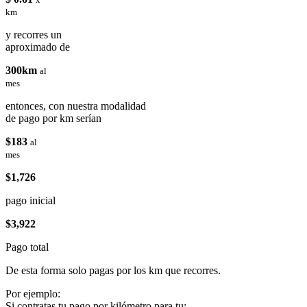
km
y recorres un
aproximado de
300km
al
mes
entonces, con nuestra modalidad
de pago por km serían
$183
al
mes
$1,726
pago inicial
$3,922
Pago total
De esta forma solo pagas por los km que recorres.
Por ejemplo:
Si contratas tu pago por kilómetro para tu: