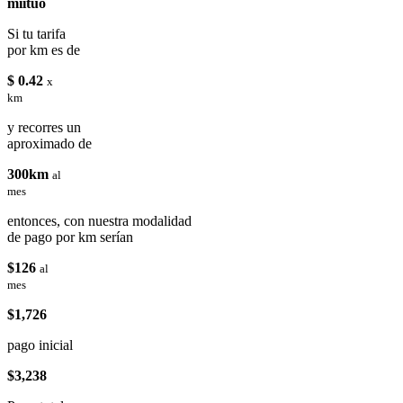
miituo
Si tu tarifa
por km es de
$ 0.42
x
km
y recorres un
aproximado de
300km
al
mes
entonces, con nuestra modalidad
de pago por km serían
$126
al
mes
$1,726
pago inicial
$3,238