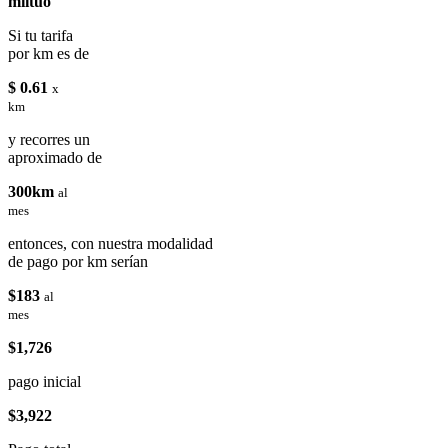
miituo
Si tu tarifa
por km es de
$ 0.61
x
km
y recorres un
aproximado de
300km
al
mes
entonces, con nuestra modalidad
de pago por km serían
$183
al
mes
$1,726
pago inicial
$3,922