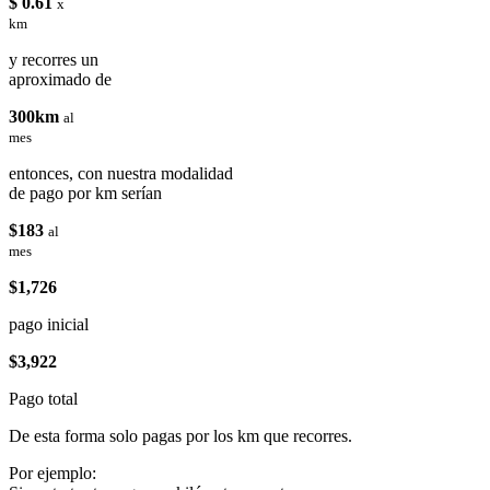
$ 0.61
x
km
y recorres un
aproximado de
300km
al
mes
entonces, con nuestra modalidad
de pago por km serían
$183
al
mes
$1,726
pago inicial
$3,922
Pago total
De esta forma solo pagas por los km que recorres.
Por ejemplo: