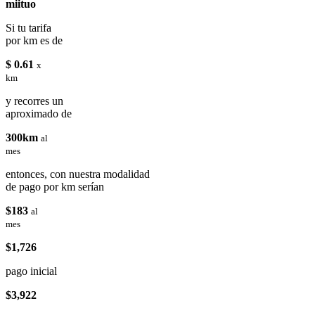
miituo
Si tu tarifa
por km es de
$ 0.61
x
km
y recorres un
aproximado de
300km
al
mes
entonces, con nuestra modalidad
de pago por km serían
$183
al
mes
$1,726
pago inicial
$3,922